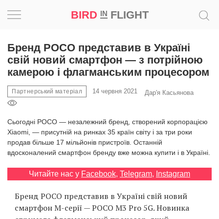
ПРОМО
BIRD
FLIGHT
IN
Натхнення
Бренд POCO представив в Україні
свій новий смартфон — з потрійною
Фотопроєкт
камерою і флагманським процесором
14 червня 2021
Новини
Партнерський матеріал
Дар'я Касьянова
Світ
Сьогодні POCO — незалежний бренд, створений корпорацією
Xiaomi, — присутній на ринках 35 країн світу і за три роки
продав більше 17 мільйонів пристроїв. Останній
Архітектура
вдосконалений смартфон бренду вже можна купити і в Україні.
Професія
Читайте нас у
Facebook
,
Telegram
,
Instagram
Bird
Бренд POCO представив в Україні свій новий
in
смартфон М-серії — POCO M3 Pro 5G. Новинка
Flight