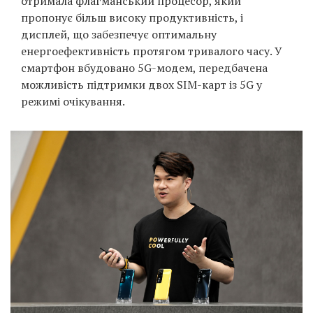
отримала флагманський процесор, який
Prize
пропонує більш високу продуктивність, і
‘21
дисплей, що забезпечує оптимальну
енергоефективність протягом тривалого часу. У
смартфон вбудовано 5G-модем, передбачена
можливість підтримки двох SIM-карт із 5G у
режимі очікування.
RU
EN