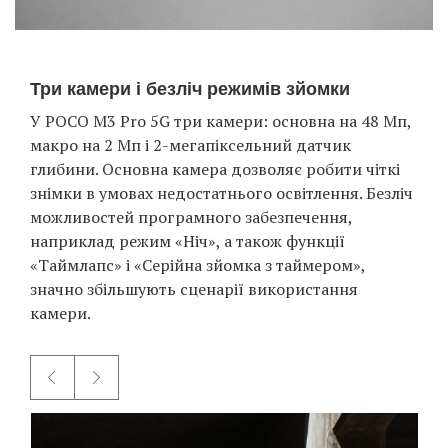
Три камери і безліч режимів зйомки
У POCO M3 Pro 5G три камери: основна на 48 Мп,
макро на 2 Мп і 2-мегапіксельний датчик
глибини. Основна камера дозволяє робити чіткі
знімки в умовах недостатнього освітлення. Безліч
можливостей програмного забезпечення,
наприклад режим «Ніч», а також функції
«Таймлапс» і «Серійна зйомка з таймером»,
значно збільшують сценарії використання
камери.