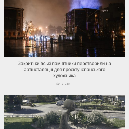
Закриті київські пам’ятники перетворили на
артінсталяціїї для проєкту іспанського
художника
2 035