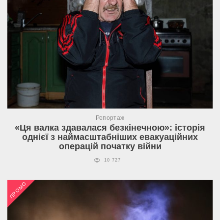
Репортаж
«Ця валка здавалася безкінечною»: історія
однієї з наймасштабніших евакуаційних
операцій початку війни
10 727
ПРОМО