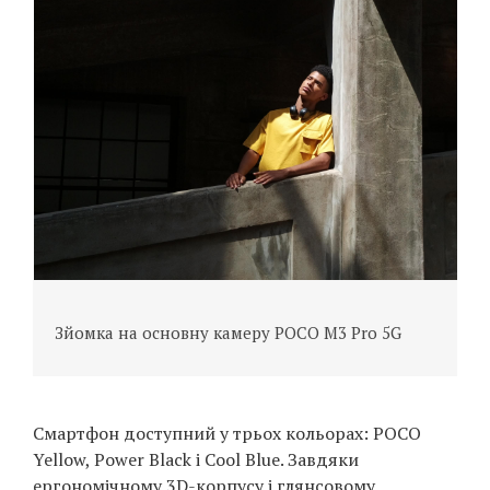
З
Зйомка на основну камеру POCO M3 Pro 5G
«
Смартфон доступний у трьох кольорах: POCO
Yellow, Power Black і Cool Blue. Завдяки
ергономічному 3D-корпусу і глянсовому