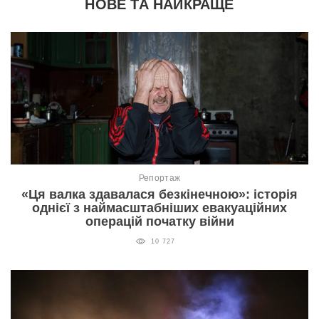
НОВЕ ТА НАЙКРАЩЕ
Репортаж
«Ця валка здавалася безкінечною»: історія
однієї з наймасштабніших евакуаційних
операцій початку війни
10 727