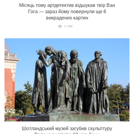
Місяць тому артдетектив відшукав твір Ван
Гога — зараз йому повернули ще 6
викрадених картин
1 164
Шотландський музей загубив скульптуру