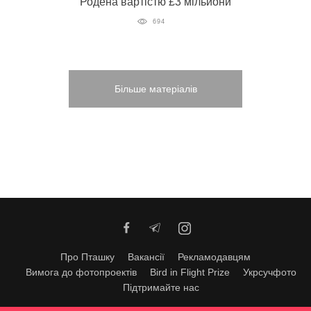
Родена вартістю £3 мільйони
694
Більше матеріалів
Про Пташку
Вакансії
Рекламодавцям
Вимога до фотопроектів
Bird in Flight Prize
Укрсучфото
Підтримайте нас