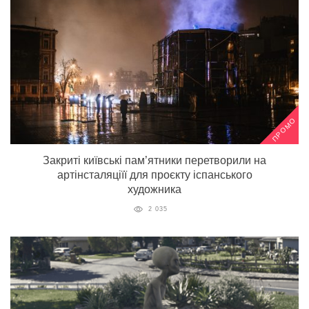
ПРОМО
Закриті київські пам’ятники перетворили на
артінсталяціїї для проєкту іспанського
художника
2 035