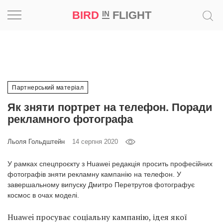
BIRD
FLIGHT
IN
Натхнення
Фотопроєкт
Партнерський матеріал
Новини
Як зняти портрет на телефон. Поради
рекламного фотографа
Світ
Льоля Гольдштейн
14 серпня 2020
Архітектура
У рамках спецпроєкту з Huawei редакція просить професійних
Професія
фотографів зняти рекламну кампанію на телефон. У
завершальному випуску Дмитро Перетрутов фотографує
космос в очах моделі.
Bird
in
Huawei просуває соціальну кампанію, ідея якої
Flight