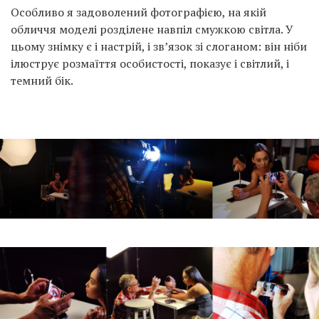
Особливо я задоволений фотографією, на якій
обличчя моделі розділене навпіл смужкою світла. У
цьому знімку є і настрій, і зв’язок зі слоганом: він ніби
ілюструє розмаїття особистості, показує і світлий, і
темний бік.