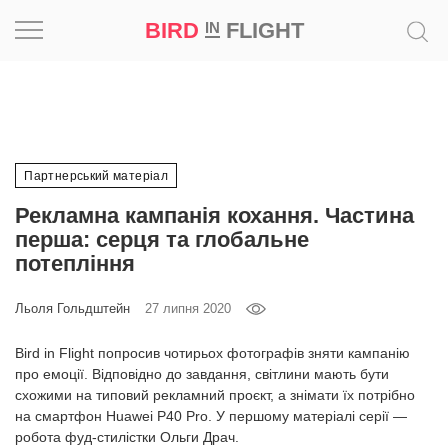
BIRD
FLIGHT
IN
Натхнення
Фотопроєкт
Партнерський матеріал
Новини
Рекламна кампанія кохання. Частина
перша: серця та глобальне
Світ
потепління
Архітектура
Льоля Гольдштейн
27 липня 2020
Професія
Bird in Flight попросив чотирьох фотографів зняти кампанію
про емоції. Відповідно до завдання, світлини мають бути
схожими на типовий рекламний проєкт, а знімати їх потрібно
Bird
in
на смартфон Huawei P40 Pro. У першому матеріалі серії —
Flight
робота фуд-стилістки Ольги Драч.