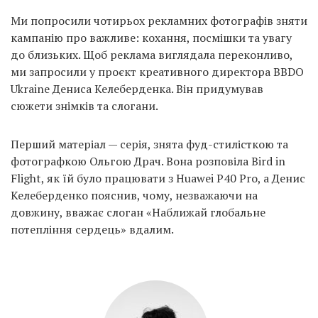
Ми попросили чотирьох рекламних фотографів зняти
кампанію про важливе: кохання, посмішки та увагу
до близьких. Щоб реклама виглядала переконливо,
ми запросили у проєкт креативного директора BBDO
Ukraine Дениса Келеберденка. Він придумував
сюжети знімків та слогани.
Перший матеріал — серія, знята фуд-стилісткою та
фотографкою Ольгою Драч. Вона розповіла Bird in
Flight, як їй було працювати з Huawei P40 Pro, а Денис
Келеберденко пояснив, чому, незважаючи на
довжину, вважає слоган «Наближай глобальне
потепління сердець» вдалим.