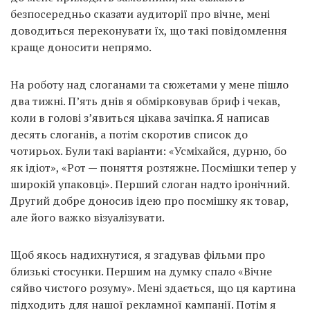
безпосередньо сказати аудиторії про вічне, мені
доводиться переконувати їх, що такі повідомлення
краще доносити непрямо.
На роботу над слоганами та сюжетами у мене пішло
два тижні. П’ять днів я обмірковував бриф і чекав,
коли в голові з’явиться цікава зачіпка. Я написав
десять слоганів, а потім скоротив список до
чотирьох. Були такі варіанти: «Усміхайся, дурню, бо
як ідіот», «Рот — поняття розтяжне. Посмішки тепер у
широкій упаковці». Перший слоган надто іронічний.
Другий добре доносив ідею про посмішку як товар,
але його важко візуалізувати.
Щоб якось надихнутися, я згадував фільми про
близькі стосунки. Першим на думку спало «Вічне
сяйво чистого розуму». Мені здається, що ця картина
підходить для нашої рекламної кампанії. Потім я