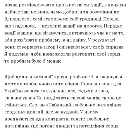
почав розмірковувати про життєві ситуації, в яких ми
найчастіше не виявляємо доброти та розуміння до
ближнього і самі створюємо собі труднощі. Перше,
що згадалося, — невеликі аварії на дорогах. Нерідко
водії машин, що зіткнулися, витрачають час не на те,
аби розв’язати проблему, а на лайку. У результаті
вони створюють затор і спізнюються у своїх справах.
Я подумав: якби вони змогли розтопити свої серця,
то проблем було б менше.
Щоб додати кампанії трохи іронічності, я звернувся
до теми глобального потепління. Поки що вона для
України не дуже актуальна, але, судячи з того,
скільки уваги їй приділяють світові медіа, скоро це
зміниться. Слоган «Наближай глобальне потепління
сердець» довгий, але не нудний. У ньому
поєднуються два контрастні сенси: глобальне
потепління (це погане явище) та потепління серця