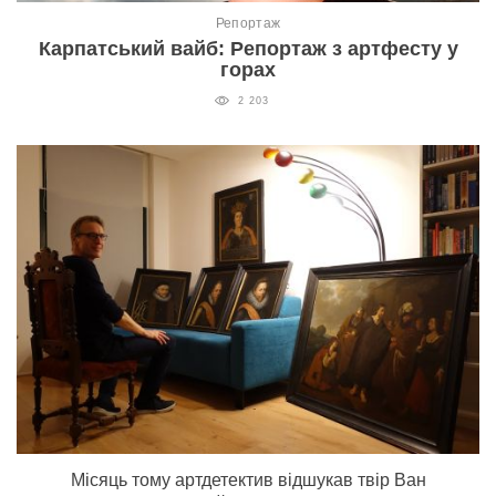
Репортаж
Карпатський вайб: Репортаж з артфесту у
горах
2 203
Місяць тому артдетектив відшукав твір Ван