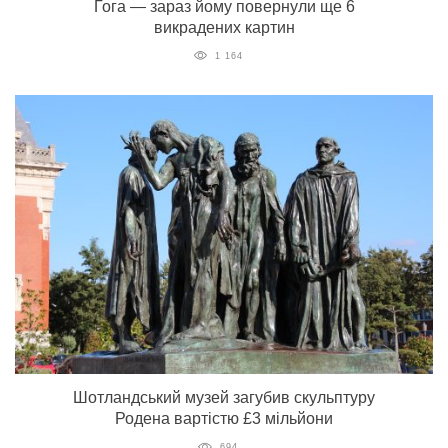
Гога — зараз йому повернули ще 6
викрадених картин
1 164
Шотландський музей загубив скульптуру
Родена вартістю £3 мільйони
694