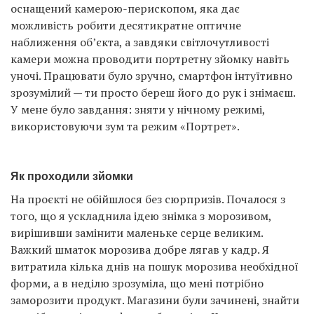
оснащений камерою-перископом, яка дає
можливість робити десятикратне оптичне
наближення об’єкта, а завдяки світлочутливості
камери можна проводити портретну зйомку навіть
уночі. Працювати було зручно, смартфон інтуїтивно
зрозумілий — ти просто береш його до рук і знімаєш.
У мене було завдання: зняти у нічному режимі,
використовуючи зум та режим «Портрет».
Як проходили зйомки
На проєкті не обійшлося без сюрпризів. Почалося з
того, що я ускладнила ідею знімка з морозивом,
вирішивши замінити маленьке серце великим.
Важкий шматок морозива добре лягав у кадр. Я
витратила кілька днів на пошук морозива необхідної
форми, а в неділю зрозуміла, що мені потрібно
заморозити продукт. Магазини були зачинені, знайти