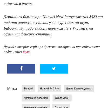
київським часом.
Дізнатися більше про Huawei Next Image Awards 2020 та
подати заявку на участь у конкурсі можна
тут
.
Інформація щодо відбору переможців в Україні є на
офіційній
фейсбук-сторінці
.
Другий матеріал серії про брекети та віршики про сміх можна
подивитися
тут
.
Мітки
Huawei
Huawei P40 Pro
Денис Келеберденко
зйомка на телефон
Ольга Драч
рекламна кампанія
Смартфон