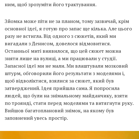
ним, щоб зрозуміти його трактування.
Зйомка може піти не за планом, тому зазвичай, крім
основної ідеї, я готую про запас ще кілька. Але цього
разу не встигла. Від одного з сюжетів, який ми
вигадали з Денисом, довелося відмовитися.
Останньої миті виявилося, що цей сюжет можна
зняти лише на вулиці, а ми працювали у студії.
Запасної ідеї ми не мали. Ми влаштували мозковий
штурм, обговорили його результати з моделями і,
щоб відволіктися, взялися за сюжет, який був
затверджений. Ідея прийшла сама. Я попросила
людей, що були на знімальному майданчику, взяти
по троянді, стати перед моделями та витягнути руку.
Вийшов багатоплановий знімок, на якому був
заповнений увесь простір.