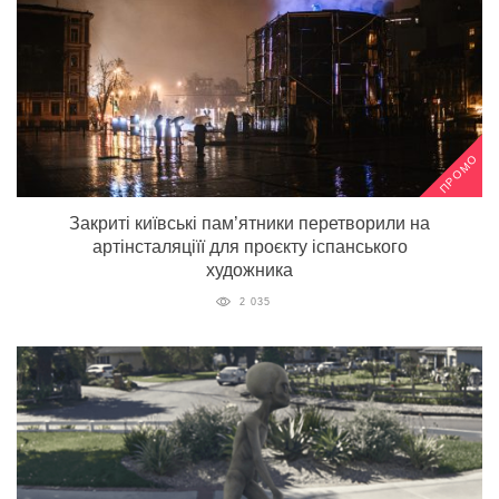
ПРОМО
Закриті київські пам’ятники перетворили на
артінсталяціїї для проєкту іспанського
художника
2 035