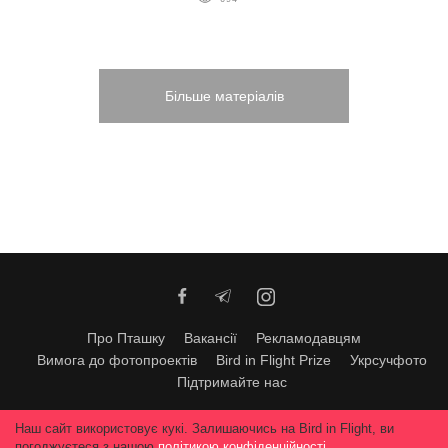
Більше матеріалів
Про Пташку
Вакансії
Рекламодавцям
Вимога до фотопроектів
Bird in Flight Prize
Укрсучфото
Підтримайте нас
Будь-яке використання матеріалів допускається тільки за згодою
Наш сайт використовує кукі. Залишаючись на Bird in Flight, ви
редакції
© 2026, Bird In Flight.
погоджуєтеся з нашою
політикою конфіденційності
.