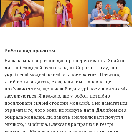
Робота над проєктом
Наша кампанія розповідає про переживання. Знайти
для неї моделей було складно. Справа в тому, що
українські моделі не вміють посміхатися. Позитив,
який вони видають, є фальшивим. Напевне, це
пов’язано з тим, що в нашій культурі посмішки та сміх
засуджуються. Я вважаю, що у роботі потрібно
посилювати сильні сторони моделей, а не намагатися
отримати те, чого вони не можуть дати. Для зйомки я
обирала моделей, які вміють висловлювати почуття
мімікою, і знайшла. Олександра працює в театрі
ляльок, а у Марселя гарна посмішка, що є рідкістю