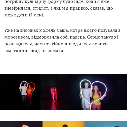
потрібну кулінарну форму було ніде. Коли я вже
зневірилася, стиліст, з яким я працюю, сказав, що
може дати її мені.
Уже на зйомках модель Саша, котра довго позувала з
морозивом, відморозила собі палець. Серце тануло і
розпадалося, нам постійно доводилося ловити
шматки та швидко знімати.