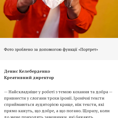
Фото зроблено за допомогою функції «Портрет»
Денис Келеберденко
Креативний директор
— Найскладніше у роботі з темою кохання та добра —
привнести у слогани трохи іронії. Іронічні тексти
сприймаються аудиторією краще, ніж тексти, які
прямо кажуть, що добре, а що погано. Щоразу, коли
до мене приходять замовники, які бажають