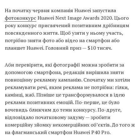
Prize
‘21
На початку червня компанія Huawei запустила
фотоконкурс
Huawei Next Image Awards 2020. Цього
року конкурс присвячений позитивним дрібницям
повсякденного життя. Щоб узяти у ньому участь,
потрібно зняти фото або відео на смартфон або
планшет Huawei. Головний приз — $10 тисяч.
RU
EN
Аби перевірити, які фотографії можна зробити за
допомогою смартфона, редакція вирішила зняти
повноцінну рекламну кампанію. Спочатку ми хотіли
рекламувати речі, яким реклама не потрібна: гілки,
камінці, жаб. Пізніше це трансформувалося в ідею
реклами позитивних емоцій. По-перше, це було
вочевидь ближчим до теми конкурсу. По-друге,
відповідало початковому задуму — зробити
комерційну зйомку некомерційних об’єктів. До того ж
на флагманський смартфон Huawei P40 Pro.