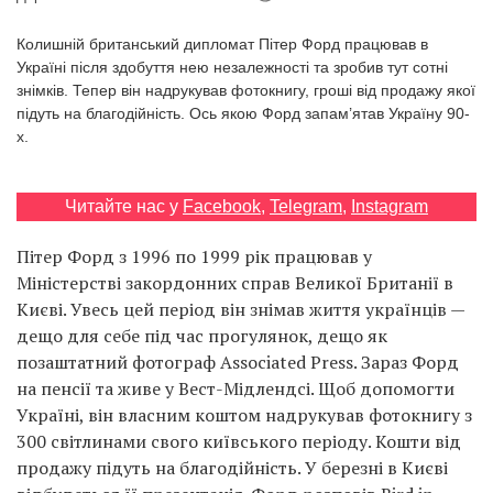
Prize
‘21
Колишній британський дипломат Пітер Форд працював в
Україні після здобуття нею незалежності та зробив тут сотні
знімків. Тепер він надрукував фотокнигу, гроші від продажу якої
підуть на благодійність. Ось якою Форд запам’ятав Україну 90-
х.
RU
EN
Читайте нас у
Facebook
,
Telegram
,
Instagram
Пітер Форд з 1996 по 1999 рік працював у
Міністерстві закордонних справ Великої Британії в
Києві. Увесь цей період він знімав життя українців —
дещо для себе під час прогулянок, дещо як
позаштатний фотограф Associated Press. Зараз Форд
на пенсії та живе у Вест-Мідлендсі. Щоб допомогти
Україні, він власним коштом надрукував фотокнигу з
300 світлинами свого київського періоду. Кошти від
продажу підуть на благодійність. У березні в Києві