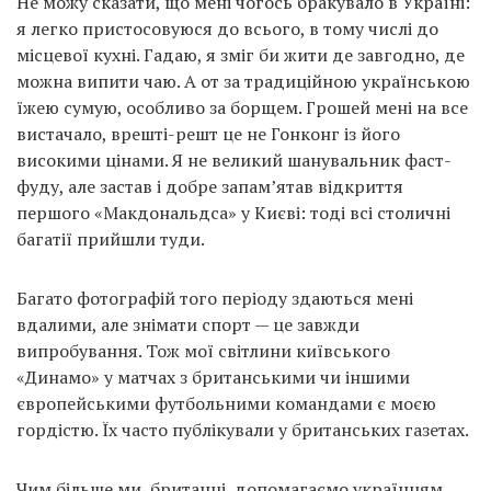
Не можу сказати, що мені чогось бракувало в Україні:
я легко пристосовуюся до всього, в тому числі до
місцевої кухні. Гадаю, я зміг би жити де завгодно, де
можна випити чаю. А от за традиційною українською
їжею сумую, особливо за борщем. Грошей мені на все
вистачало, врешті-решт це не Гонконг із його
високими цінами. Я не великий шанувальник фаст-
фуду, але застав і добре запам’ятав відкриття
першого «Макдональдса» у Києві: тоді всі столичні
багатії прийшли туди.
Багато фотографій того періоду здаються мені
вдалими, але знімати спорт — це завжди
випробування. Тож мої світлини київського
«Динамо» у матчах з британськими чи іншими
європейськими футбольними командами є моєю
гордістю. Їх часто публікували у британських газетах.
Чим більше ми, британці, допомагаємо українцям,