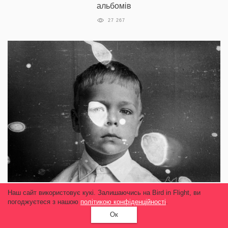
альбомів
27 267
Наш сайт використовує кукі. Залишаючись на Bird in Flight, ви
Не брак, а пророцтво: Фотоархів неіснуючої
погоджуєтеся з нашою
політикою конфіденційності
.
країни
Ок
23 185