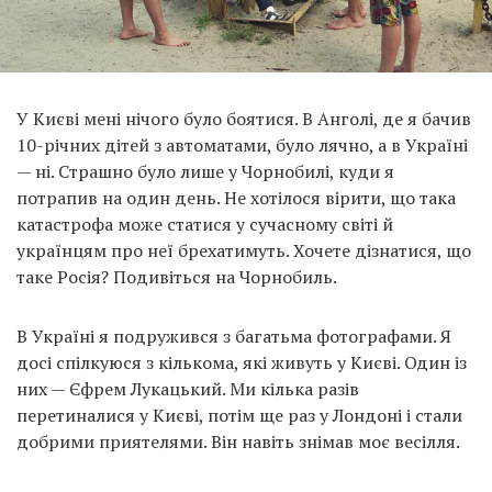
У Києві мені нічого було боятися. В Анголі, де я бачив
10-річних дітей з автоматами, було лячно, а в Україні
— ні. Страшно було лише у Чорнобилі, куди я
потрапив на один день. Не хотілося вірити, що така
катастрофа може статися у сучасному світі й
українцям про неї брехатимуть. Хочете дізнатися, що
таке Росія? Подивіться на Чорнобиль.
В Україні я подружився з багатьма фотографами. Я
досі спілкуюся з кількома, які живуть у Києві. Один із
них — Єфрем Лукацький. Ми кілька разів
перетиналися у Києві, потім ще раз у Лондоні і стали
добрими приятелями. Він навіть знімав моє весілля.