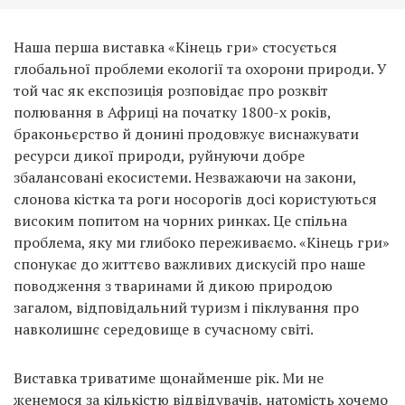
Наша перша виставка «Кінець гри» стосується
глобальної проблеми екології та охорони природи. У
той час як експозиція розповідає про розквіт
полювання в Африці на початку 1800-х років,
браконьєрство й донині продовжує виснажувати
ресурси дикої природи, руйнуючи добре
збалансовані екосистеми. Незважаючи на закони,
слонова кістка та роги носорогів досі користуються
високим попитом на чорних ринках. Це спільна
проблема, яку ми глибоко переживаємо. «Кінець гри»
спонукає до життєво важливих дискусій про наше
поводження з тваринами й дикою природою
загалом, відповідальний туризм і піклування про
навколишнє середовище в сучасному світі.
Виставка триватиме щонайменше рік. Ми не
женемося за кількістю відвідувачів, натомість хочемо