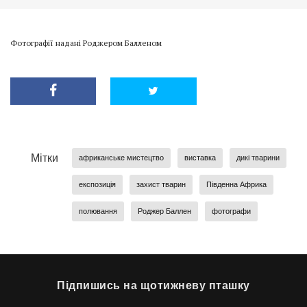
Фотографії надані Роджером Балленом
Мітки
африканське мистецтво
виставка
дикі тварини
експозиція
захист тварин
Південна Африка
полювання
Роджер Баллен
фотографи
Підпишись на щотижневу пташку