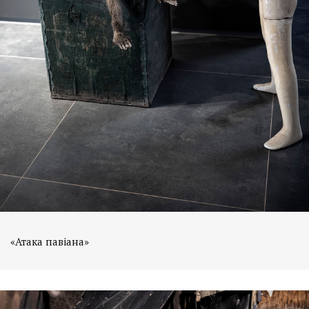
«Атака павіана»