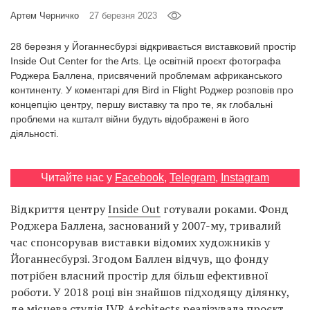
Prize
Артем Черничко
27 березня 2023
‘21
28 березня у Йоганнесбурзі відкривається виставковий простір
Inside Out Center for the Arts. Це освітній проєкт фотографа
Роджера Баллена, присвячений проблемам африканського
континенту. У коментарі для Bird in Flight Роджер розповів про
концепцію центру, першу виставку та про те, як глобальні
проблеми на кшталт війни будуть відображені в його
RU
EN
діяльності.
Читайте нас у
Facebook
,
Telegram
,
Instagram
Відкриття центру
Inside Out
готували роками. Фонд
Роджера Баллена, заснований у 2007-му, тривалий
час спонсорував виставки відомих художників у
Йоганнесбурзі. Згодом Баллен відчув, що фонду
потрібен власний простір для більш ефективної
роботи. У 2018 році він знайшов підходящу ділянку,
де місцева студія JVR Architects реалізувала проєкт.