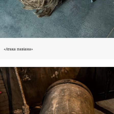
«Атака павіана»