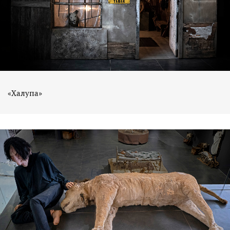
«Халупа»