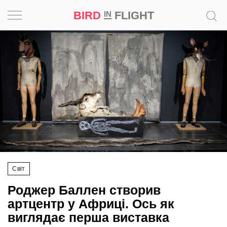
BIRD
FLIGHT
IN
Натхнення
Фотопроєкт
Новини
Світ
Архітектура
Світ
Професія
Роджер Баллен створив
Bird
артцентр у Африці. Ось як
in
виглядає перша виставка
Flight