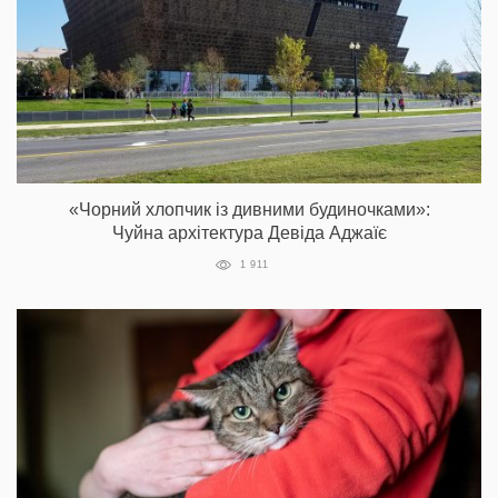
«Чорний хлопчик із дивними будиночками»:
Чуйна архітектура Девіда Аджаїє
1 911