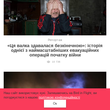
Репортаж
«Ця валка здавалася безкінечною»: історія
однієї з наймасштабніших евакуаційних
операцій початку війни
10 736
Наш сайт використовує кукі. Залишаючись на Bird in Flight, ви
погоджуєтеся з нашою
політикою конфіденційності
.
Ок