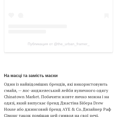
Публикация от @the_urban_framer_
На масці та замість маски
Один із найвідоміших брендів, які використовують
смайл, — лос-анджелеський лейбл вуличного одягу
Chinatown Market. Побачити жовте личко можна і на
одязі, який випускає бренд Джастіна Бібера Drew
House або джинсовий бренд AYE & Co. Дизайнер Раф
Сімонс також поміщав цей символ на свої речі.