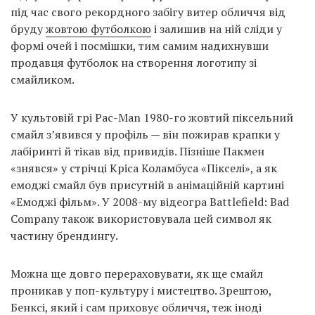
під час свого рекордного забігу витер обличчя від
бруду
жовтою футболкою
і залишив на ній сліди у
формі очей і посмішки, тим самим надихнувши
продавця футболок на створення логотипу зі
смайликом.
У культовій грі Pac-Man 1980-го жовтий піксельний
смайл з’явився у профіль — він пожирав крапки у
лабіринті й тікав від привидів. Пізніше Пакмен
«знявся» у стрічці Кріса Коламбуса «Пікселі», а як
емоджі смайл був присутній в анімаційній картині
«Емоджі фільм». У 2008-му відеогра Battlefield: Bad
Company також використовувала цей символ як
частину брендингу.
Можна ще довго перераховувати, як ще смайл
проникав у поп-культуру і мистецтво. Зрештою,
Бенксі, який і сам приховує обличчя, теж іноді