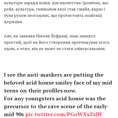
культури заради ковід-дисидентства. Іронічно, що
рейв-культура, символом якої став смайл, якраз і
була рухом незгодних, що протистоять політиці
держави.
Але, як заявляв Ніколя Луфрані, знак занадто
простий, щоб на його створення претендував хтось
один, а отже, він не може не стати універсальним.
I see the anti-maskers are putting the
beloved acid house smiley face of my mid
teens on their profiles now.
For any youngsters acid house was the
precursor to the rave scene of the early-
mid 90s
pic.twitter.com/PGoWXsZxJH