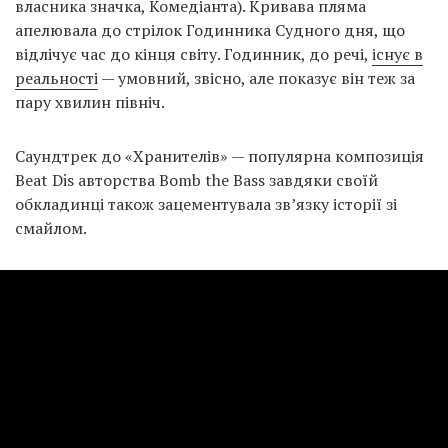
власника значка, Комедіанта). Кривава пляма
апелювала до стрілок Годинника Судного дня, що
відлічує час до кінця світу. Годинник, до речі,
існує в
реальності
— умовний, звісно, але показує він теж за
пару хвилин північ.
Саундтрек до «Хранителів» — популярна композиція
Beat Dis авторства Bomb the Bass завдяки своїй
обкладинці також зацементувала зв’язку історії зі
смайлом.