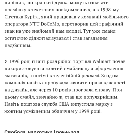
вирішив, що крапки і дужка можуть означати
посмішку в текстових повідомленнях, а в 1998-му
Сігетака Куріта, який працював у компанії мобільного
оператора NTT DoCoMo, перетворив цей графічний
знак на уже знайомий нам емодзі. Тут уже смайл
остаточно діджиталізувався і став загальним
надбанням.
У 1996 році гігант роздрібної торгівлі Walmart почав
використовувати жовтий смайлик для оформлення
магазинів, а потім і в телевізійній рекламі. Згодом
компанія навіть спробувала заявити права власності
на дизайн, але через 10 років програла справу. При
цьому смайл, звичайно ж, став ще популярнішим.
Навіть поштова служба США випустила марку з
жовтим усміхненим обличчям у 1999 році.
Свобода, наркотики і рок-н-рол