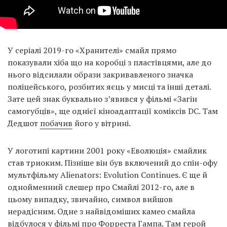
У серіалі 2019-го «Хранителі» смайл прямо
показували хіба що на коробці з пластівцями, але до
нього відсилали образи закривавленого значка
поліцейського, розбитих яєць у мисці та інші деталі.
Зате цей знак буквально з’явився у фільмі «Загін
самогубців», ще однієї кіноадаптації коміксів DC. Там
Дедшот
побачив
його у вітрині.
У логотипі картини 2001 року «Еволюція» смайлик
став триоким. Пізніше він був включений до спін-офу
мультфільму Alienators: Evolution Continues. Є ще й
однойменний слешер про Смайлі 2012-го, але в
цьому випадку, звичайно, символ вийшов
нерадісним. Одне з найвідоміших камео смайла
відбулося у фільмі про Форреста Гампа. Там герой