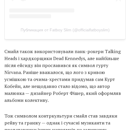
Публикация от Fatboy Slim (@officialfatboyslim)
Смайл також використовували панк-рокери Talking
Heads і хардкорщики Dead Kennedys, але найбільше
після ейсиду він прославився як символ гурту
Nirvana. Раніше вважалося, що лого з кривою
усмішкою та очима-хрестами придумав сам Курт
Кобейн, але нещодавно стало відомо, що автор
малюнка — дизайнер Роберт Фішер, який оформляв
альбоми колективу.
Тож символом контркультури смайл став завдяки
рейву та гранжу — однак і сучасні музиканти та
представники інших напрямків не залишають