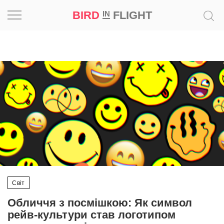
BIRD
FLIGHT
IN
Натхнення
Фотопроєкт
Новини
Світ
Архітектура
Професія
Світ
Bird
Обличчя з посмішкою: Як символ
in
рейв-культури став логотипом
Flight