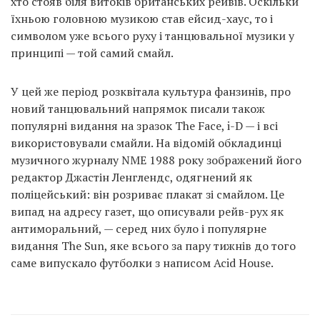
хто стояв біля витоків британських рейвів. Оскільки
їхньою головною музикою став ейсид-хаус, то і
символом уже всього руху і танцювальної музики у
принципі — той самий смайл.
У цей же період розквітала культура фанзинів, про
новий танцювальний напрямок писали також
популярні видання на зразок The Face, i-D — і всі
використовували смайли. На відомій обкладинці
музичного журналу NME 1988 року зображений його
редактор Джастін Ленглендс, одягнений як
поліцейський: він розриває плакат зі смайлом. Це
випад на адресу газет, що описували рейв-рух як
антиморальний, — серед них було і популярне
видання The Sun, яке всього за пару тижнів до того
саме випускало футболки з написом Acid House.