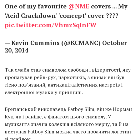
One of my favourite
@NME
covers ... My
'Acid Crackdown' 'concept' cover ????
pic.twitter.com/VhmzSqInFW
— Kevin Cummins (@KCMANC)
October
20, 2014
Так смайл став символом свободи і відкритості, яку
пропагував рейв-рух, наркотиків, з якими він був
тісно пов’язаний, антикапіталістичних настроїв і
електронної музики у принципі.
Британський виконавець Fatboy Slim, він же Норман
Кук, як і раніше, є фанатом цього символу. У
музиканта значна колекція всілякого мерчу, та й на
виступах Fatboy Slim можна часто побачити логотип
зі смайлом.