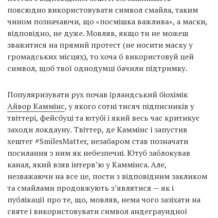
повсюдно використовувати символ смайла, таким
чином позначаючи, що «посмішка важлива», а маски,
відповідно, не дуже. Мовляв, якщо ти не можеш
зважитися на прямий протест (не носити маску у
громадських місцях), то хоча б використовуй цей
символ, щоб твої однодумці бачили підтримку.
Популяризувати рух почав ірландський біохімік
Айвор Каммінс
, у якого сотні тисяч підписників у
твіттері, фейсбуці та ютубі і який весь час критикує
заходи локдауну. Твіттер, де Каммінс і запустив
хештег #SmilesMatter, незабаром став позначати
посилання з ним як небезпечні. Ютуб заблокував
канал, який взяв інтерв’ю у Каммінса. Але,
незважаючи на все це, пости з відповідним закликом
та смайлами продовжують з’являтися — як і
публікації про те, що, мовляв, нема чого зазіхати на
святе і використовувати символ андеграундної