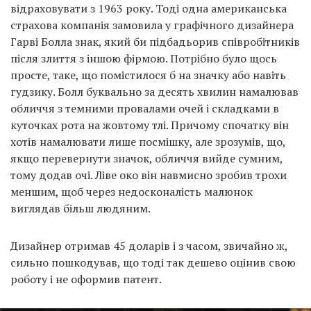
відраховувати з 1963 року. Тоді одна американська
страхова компанія замовила у графічного дизайнера
Гарві Болла знак, який би підбадьорив співробітників
після злиття з іншою фірмою. Потрібно було щось
просте, таке, що помістилося б на значку або навіть
гудзику. Болл буквально за десять хвилин намалював
обличчя з темними провалами очей і складками в
куточках рота на жовтому тлі. Причому спочатку він
хотів намалювати лише посмішку, але зрозумів, що,
якщо перевернути значок, обличчя вийде сумним,
тому додав очі. Ліве око він навмисно зробив трохи
меншим, щоб через недосконалість малюнок
виглядав більш людяним.
Дизайнер отримав 45 доларів і з часом, звичайно ж,
сильно пошкодував, що тоді так дешево оцінив свою
роботу і не оформив патент.