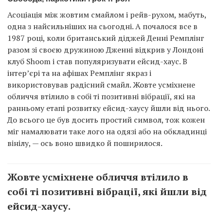
Асоціація між жовтим смайлом і рейв-рухом, мабуть,
одна з найсильніших на сьогодні. А почалося все в
1987 році, коли британський діджей Денні Ремплінг
разом зі своєю дружиною Дженні відкрив у Лондоні
клуб Shoom і став популяризувати ейсид-хаус. В
інтер’єрі та на афішах Ремплінг якраз і
використовував радісний смайл. Жовте усміхнене
обличчя втілило в собі ті позитивні вібрації, які на
ранньому етапі розвитку ейсид-хаусу йшли від нього.
До всього це був досить простий символ, тож кожен
міг намалювати таке лого на одязі або на обкладинці
вінілу, — ось воно швидко й поширилося.
Жовте усміхнене обличчя втілило в
собі ті позитивні вібрації, які йшли від
ейсид-хаусу.