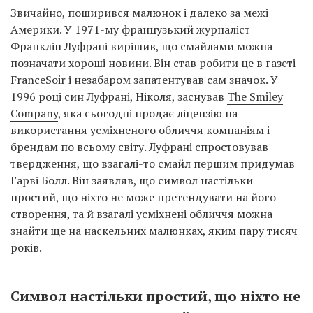
Звичайно, поширився малюнок і далеко за межі
Америки. У 1971-му французький журналіст
Франклін Луфрані вирішив, що смайлами можна
позначати хороші новини. Він став робити це в газеті
FranceSoir і незабаром запатентував сам значок. У
1996 році син Луфрані, Ніколя, заснував
The Smiley
Company
, яка сьогодні продає ліцензію на
використання усміхненого обличчя компаніям і
брендам по всьому світу. Луфрані спростовував
твердження, що взагалі-то смайл першим придумав
Гарві Болл. Він заявляв, що символ настільки
простий, що ніхто не може претендувати на його
створення, та й взагалі усміхнені обличчя можна
знайти ще на наскельних малюнках, яким пару тисяч
років.
Символ настільки простий, що ніхто не