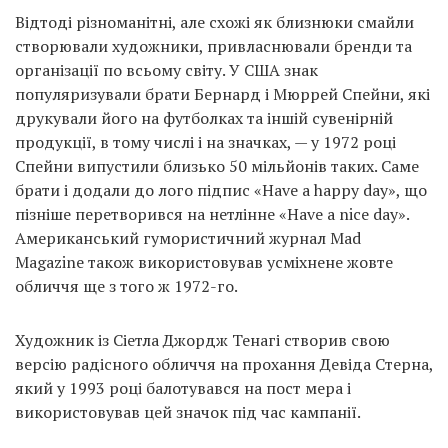
Відтоді різноманітні, але схожі як близнюки смайли
створювали художники, привласнювали бренди та
організації по всьому світу. У США знак
популяризували брати Бернард і Мюррей Спейни, які
друкували його на футболках та іншій сувенірній
продукції, в тому числі і на значках, — у 1972 році
Спейни випустили близько 50 мільйонів таких. Саме
брати і додали до лого підпис «Have a happy day», що
пізніше перетворився на нетлінне «Have a nice day».
Американський гумористичний журнал Mad
Magazine також використовував усміхнене жовте
обличчя ще з того ж 1972-го.
Художник із Сіетла Джордж Тенагі створив свою
версію радісного обличчя на прохання Девіда Стерна,
який у 1993 році балотувався на пост мера і
використовував цей значок під час кампанії.