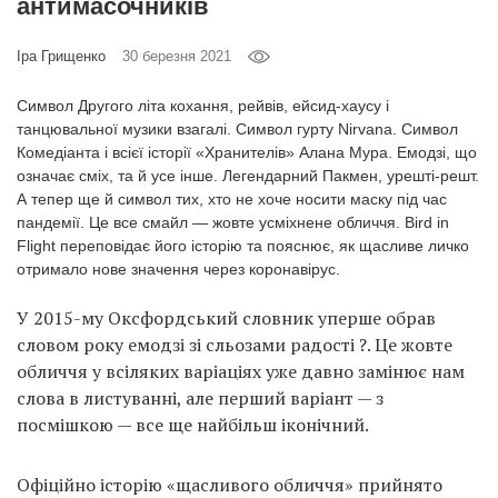
антимасочників
Prize
‘21
Іра Грищенко
30 березня 2021
Символ Другого літа кохання, рейвів, ейсид-хаусу і
танцювальної музики взагалі. Символ гурту Nirvana. Символ
Комедіанта і всієї історії «Хранителів» Алана Мура. Емодзі, що
означає сміх, та й усе інше. Легендарний Пакмен, урешті-решт.
RU
EN
А тепер ще й символ тих, хто не хоче носити маску під час
пандемії. Це все смайл — жовте усміхнене обличчя. Bird in
Flight переповідає його історію та пояснює, як щасливе личко
отримало нове значення через коронавірус.
У 2015-му Оксфордський словник уперше обрав
словом року емодзі зі сльозами радості ?. Це жовте
обличчя у всіляких варіаціях уже давно замінює нам
слова в листуванні, але перший варіант — з
посмішкою — все ще найбільш іконічний.
Офіційно історію «щасливого обличчя» прийнято