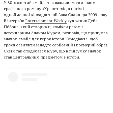
У 80-х жовтий смайл став важливим символом
графічного роману «Хранителі», а потім і
однойменної кіноадаптації Зака Снайдера 2009 року.
В інтерв’ю
Entertainment Weekly
художник Дейв
Гіббонс, який створив ці комікси разом з
легендарним Аланом Муром, розповів, що придумав
значок-смайл для героя історії Комедіанта, щоб
трохи освітлити занадто серйозний і похмурий образ.
Скетч так сподобався Муру, що в підсумку значок
став центральним предметом в історії.