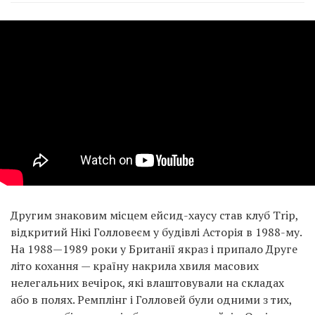
Другим знаковим місцем ейсид-хаусу став клуб Trip,
відкритий Нікі Голловеєм у будівлі Асторія в 1988-му.
На 1988—1989 роки у Британії якраз і припало Друге
літо кохання — країну накрила хвиля масових
нелегальних вечірок, які влаштовували на складах
або в полях. Ремплінг і Голловей були одними з тих,