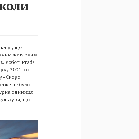
іколи
кації, що
ричним житловим
. Роботі Prada
рку 2001-го.
ку «Скоро
адже це було
ктурна одиниця
культури, що