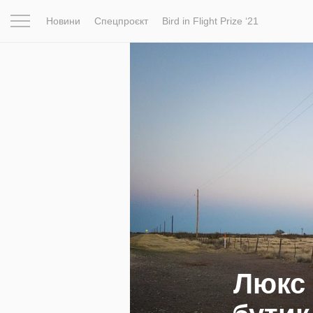
Новини
Спецпроєкт
Bird in Flight Prize ‘21
Натхнення
Фотопроєкт
Новини
Світ
Архітектур
Люкс