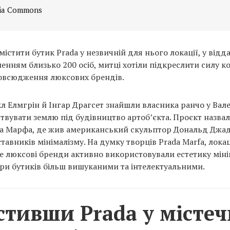
dia Commons
істити бутик Prada у незвичній для нього локації, у від
ленням близько 200 осіб, митці хотіли підкреслити силу ко
овсюдження люксових брендів.
л Елмгрін й Інгар Драгсет знайшли власника ранчо у Вале
твувати землю під будівництво артоб’єкта. Проєкт назвал
та Марфа, де жив американський скульптор Дональд Джад
авників мінімалізму. На думку творців Prada Marfa, локац
е люксові бренди активно використовували естетику міні
єри бутиків більш вишуканими та інтелектуальними.
стивши Prada у містеч