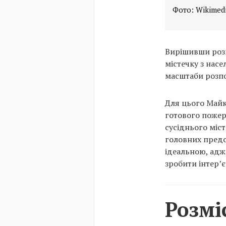
Фото: Wikime
Вирішивши розм
містечку з насе
масштаби розп
Для цього Майк
готового пожер
сусіднього міс
головних предст
ідеальною, адж
зробити інтер’
Розмі