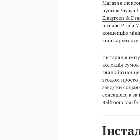
Магазин люксов
пустелі Чіуауа
Elmgreen & Dra
назвою
Prada M
концепцію міні
«поп-архітекту
Інсталяція іміт
колекція сумок
глинобитної це
згодом просто 
завдяки соціал
сенсацією, а за
Ballroom Marfa 
Інста