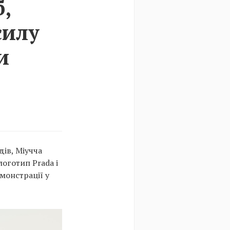
б,
силу
и
ів, Міучча
логотип Prada і
монстрації у