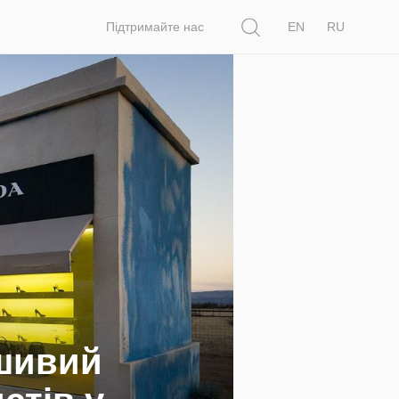
Пошук
Підтримайте нас
EN
RU
шивий