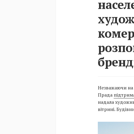
насел
худож
комер
розпо
бренд
Незважаючи на 
Прада
підтрим
надала художни
вітрині. Будів