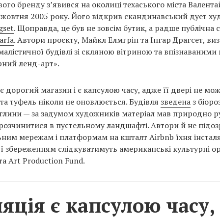
ого бренду з’явився на околиці техаського міста Валента
 1 жовтня 2005 року. Його відкрив скандинавський дует х
gset
. Щоправда, це був не зовсім бутик, а радше публічна 
arfa
. Автори проєкту, Майкл Елмгрін та Інгар Драгсет, ви
малістичної будівлі зі скляною вітриною та впізнаваними
рний ленд-арт».
ує дорогий магазин і є капсулою часу, адже її двері не мо
 та туфель ніколи не оновлюється. Будівля
зведена
з біоро
глини — за задумом художників матеріал мав природно р
розчинитися в пустельному ландшафті. Автори й не підо
ьним мережам і платформам на кшталт Airbnb їхня інстал
 її збереженням слідкуватимуть американські культурні ор
та Art Production Fund.
ляція є капсулою часу,