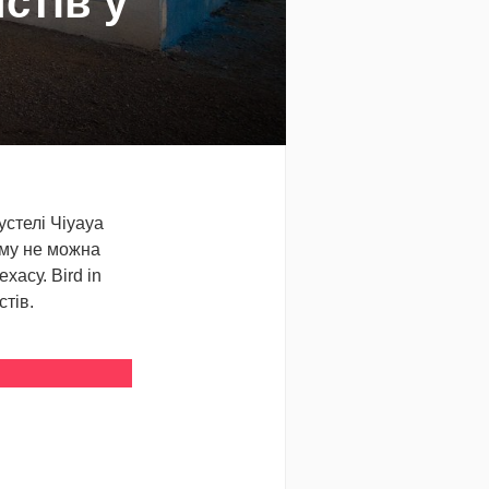
стів у
устелі Чіуауа
ому не можна
хасу. Bird in
стів.