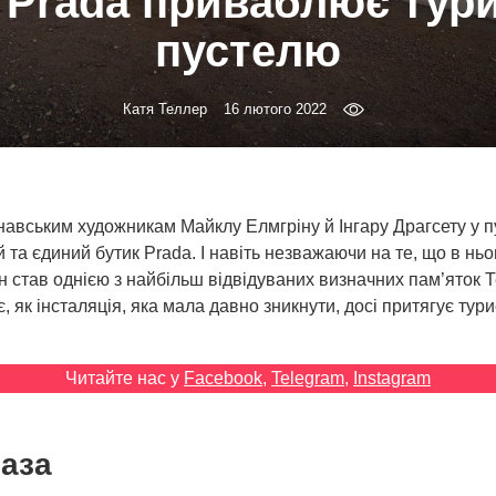
 Prada приваблює тури
пустелю
Катя Теллер
16 лютого 2022
авським художникам Майклу Елмгріну й Інгару Драгсету у п
 та єдиний бутик Prada. І навіть незважаючи на те, що в нь
ін став однією з найбільш відвідуваних визначних пам’яток Те
є, як інсталяція, яка мала давно зникнути, досі притягує тури
Читайте нас у
Facebook
,
Telegram
,
Instagram
оаза