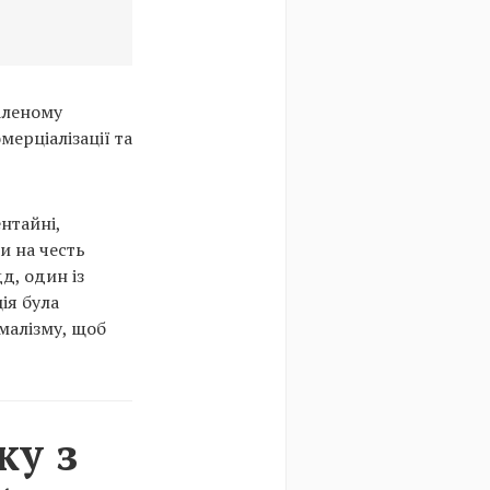
даленому
мерціалізації та
нтайні,
и на честь
д, один із
ія була
малізму, щоб
ку з