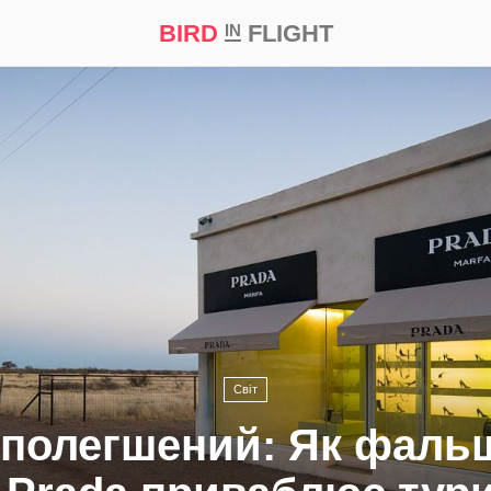
BIRD
FLIGHT
IN
а
Професія
Bird in Flight Prize ‘21
Світ
 полегшений: Як фаль