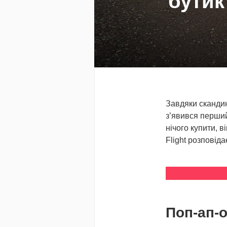
бутик
Завдяки скандин
з’явився перший
нічого купити, в
Flight розповіда
Поп-ап-