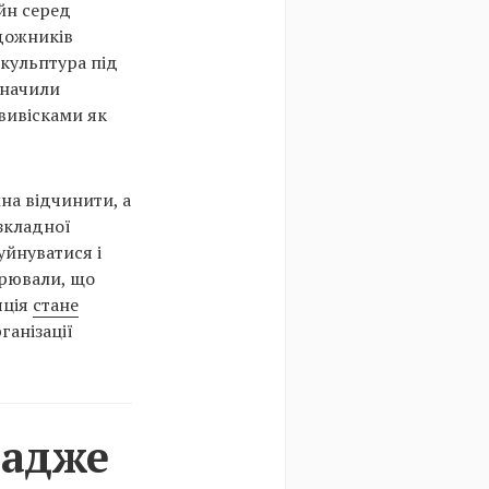
йн серед
удожників
скульптура під
значили
 вивісками як
жна відчинити, а
зкладної
уйнуватися і
зрювали, що
яція
стане
ганізації
 адже