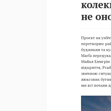
колек
не он
Проєкт на узбі
перетворює рай
будинкам та ку
Marfa передува
Майкл Елмгрін т
відкриття, Pra
звичною ситуац
люксових бутик
ми всі почали д