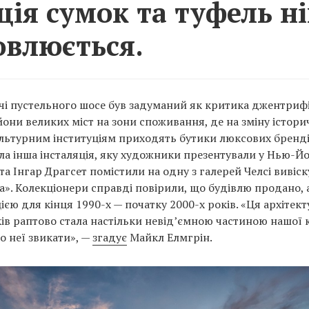
ція сумок та туфель н
овлюється.
ччі пустельного шосе був задуманий як критика джентрифі
они великих міст на зони споживання, де на зміну істо
льтурним інституціям приходять бутики люксових брендів
ла інша інсталяція, яку художники презентували у Нью-Йо
а Інгар Драгсет помістили на одну з галерей Челсі вивіс
da». Колекціонери справді повірили, що будівлю продано, 
ією для кінця 1990-х — початку 2000-х років. «Ця архіте
ів раптово стала настільки невід’ємною частиною нашої 
о неї звикати», —
згадує
Майкл Елмгрін.