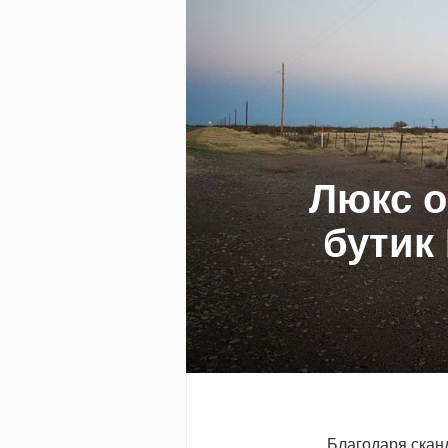
Люкс 
бутик
Благодаря скан