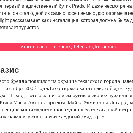
 первый и единственный бутик Prada. И даже несмотря на т
купить, он стал одной из самых посещаемых достопримечате
 Flight рассказывает, как инсталляция, которая должна была 
тягивает туристов.
Читайте нас в
Facebook
,
Telegram
,
Instagram
оазис
ого бренда появился на окраине техасского города Вал
 1 октября 2005 года. Его открыл скандинавский дуэт х
gset
. Правда, это был не совсем бутик, а скорее публична
Prada Marfa
. Авторы проекта, Майкл Элмгрин и Ингар Дра
нцепцию минималистичного здания со стеклянной витри
ывесками как «поп-архитектурный ленд-арт».
итирует дорогой магазин и вместе с тем является капсу