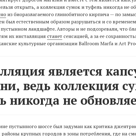
нельзя открыть, а коллекция сумок и туфель никогда не о
ено
из биоразлагаемого глинобитного кирпича — по замы
н был естественным образом разрушаться и со временем
 пустынном ландшафте. Авторы и не подозревали, что бл
тям их инсталляция
станет
сенсацией, а за ее сохранност
анские культурные организации Ballroom Marfa и Art Pro
лляция является капс
ни, ведь коллекция с
ь никогда не обновляе
ине пустынного шоссе был задуман как критика джентр
районы крупных городов в зоны потребления, где на см