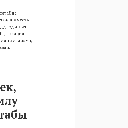
ентайне,
звали в честь
дд, один из
fa, локация
 минимализма,
ными.
ек,
илу
табы