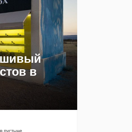
ьшивый
стов в
 в пустыне