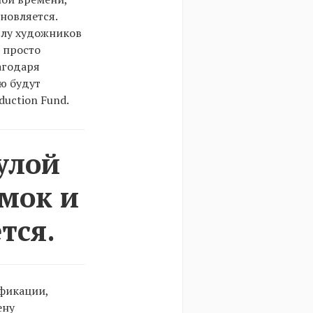
бновляется.
слу художников
 просто
агодаря
ью будут
duction Fund.
улой
умок и
тся.
ификации,
ену