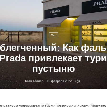
Мир
облегченный: Как фал
 Prada привлекает тури
пустыню
Катя Теллер
16 февраля 2022
динавским художникам Майклу Элмгрину и Ингару Драгсету