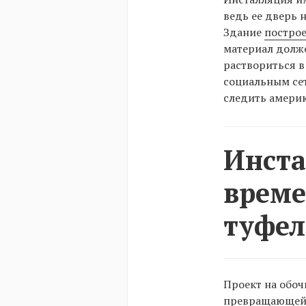
ведь ее дверь 
Здание
постро
материал долже
раствориться в
социальным се
следить америк
Инста
време
туфел
Проект на обоч
превращающей 