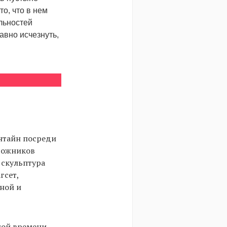
о, что в нем
льностей
давно исчезнуть,
ентайн посреди
удожников
я скульптура
гсет,
ной и
лой времени,