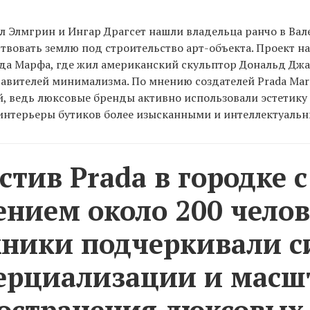
л Элмгрин и Ингар Драгсет нашли владельца ранчо в Вал
твовать землю под строительство арт-объекта. Проект на
да Марфа, где жил американский скульптор Дональд Джа
авителей минимализма. По мнению создателей Prada Mar
, ведь люксовые бренды активно использовали эстетику
интерьеры бутиков более изысканными и интеллектуаль
стив Prada в городке с
ением около 200 челов
ники подчеркивали с
ерциализации и масш
остранения люксовых