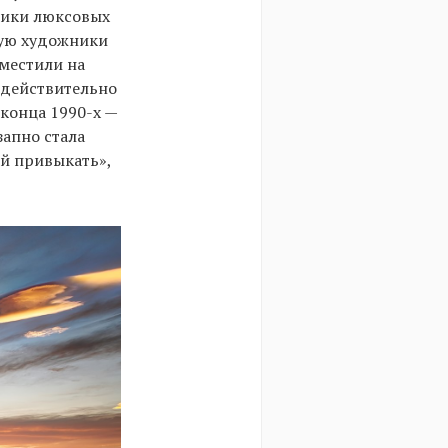
тики люксовых
рую художники
оместили на
 действительно
конца 1990-х —
запно стала
ей привыкать»,