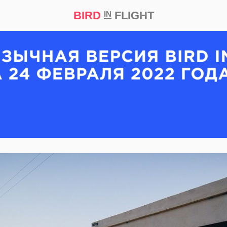
BIRD
FLIGHT
IN
кт
Репортаж