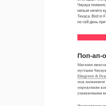
Чиуауа появился
нельзя ничего 
Техаса. Bird in
по сей день при
Поп-ап-
Магазин люксов
пустыни Чиуауа
Elmgreen & Dra
под названием
определили ко
узнаваемыми в
Инсталляция им