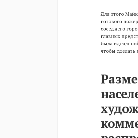
Для этого Майк
готового пожер
соседнего горо
главных предст
была идеальной
чтобы сделать 
Разме
насел
худож
комм
распр