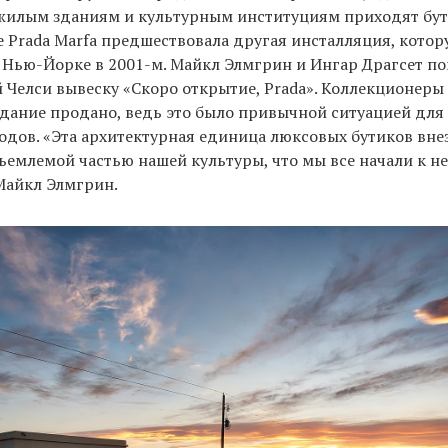
жилым зданиям и культурным институциям приходят бу
е Prada Marfa предшествовала другая инсталляция, кото
 Нью-Йорке в 2001-м. Майкл Элмгрин и Ингар Драгсет п
й Челси вывеску «Скоро открытие, Prada». Коллекционеры
здание продано, ведь это было привычной ситуацией для 
годов. «Эта архитектурная единица люксовых бутиков вне
ъемлемой частью нашей культуры, что мы все начали к н
айкл Элмгрин.