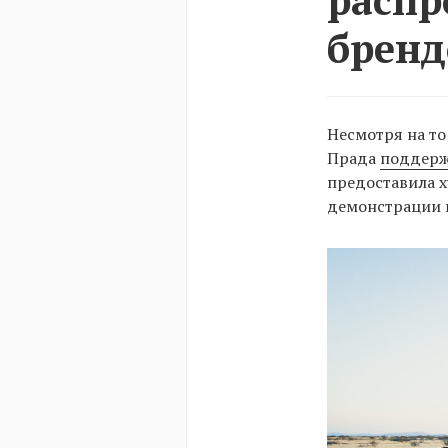
бренд
Несмотря на то
Прада
поддерж
предоставила х
демонстрации 