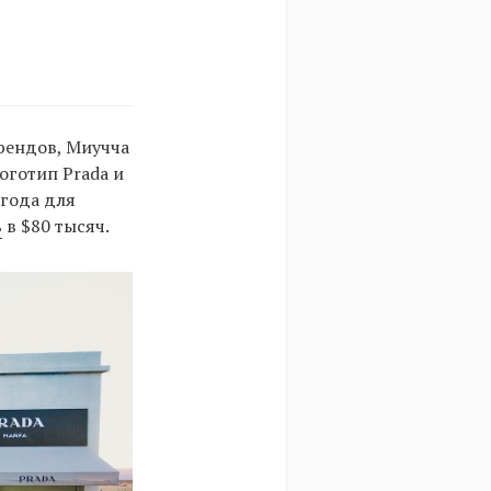
рендов, Миучча
оготип Prada и
 года для
ь
в $80 тысяч.