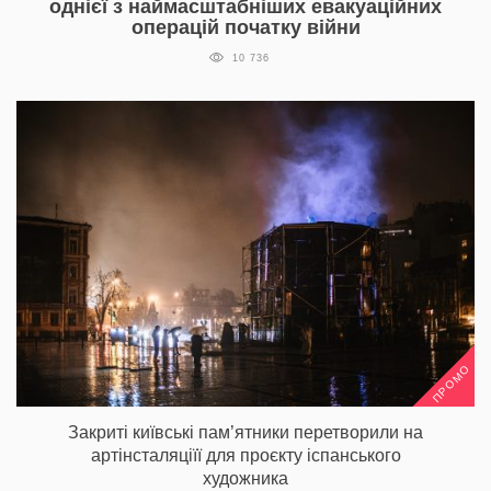
однієї з наймасштабніших евакуаційних
операцій початку війни
10 736
ПРОМО
Закриті київські пам’ятники перетворили на
артінсталяціїї для проєкту іспанського
художника