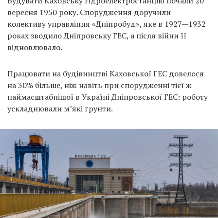
Будувати Каховську гідроелектростанцію почали 20
вересня 1950 року. Спорудження доручили
колективу управління «Дніпробуд», яке в 1927—1932
роках зводило Дніпровську ГЕС, а після війни її
відновлювало.
Працювати на будівництві Каховської ГЕС довелося
на 30% більше, ніж навіть при спорудженні тієї ж
наймасштабнішої в Україні Дніпровської ГЕС: роботу
ускладнювали м’які ґрунти.