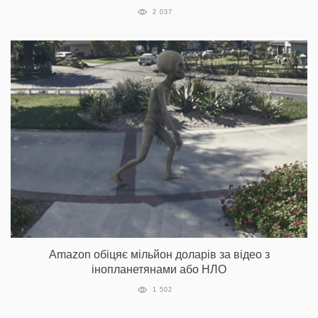
2 037
Amazon обіцяє мільйон доларів за відео з
інопланетянами або НЛО
1 502