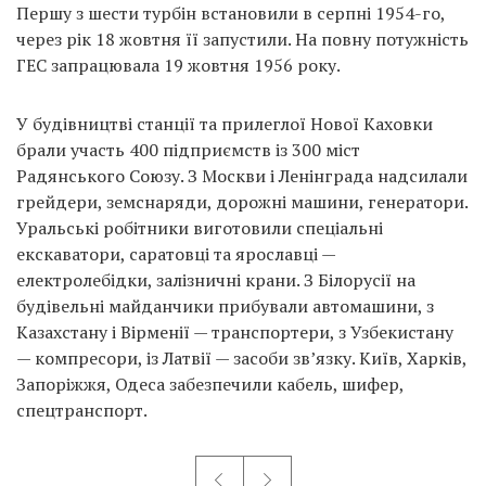
Першу з шести турбін встановили в серпні 1954-го,
через рік 18 жовтня її запустили. На повну потужність
ГЕС запрацювала 19 жовтня 1956 року.
У будівництві станції та прилеглої Нової Каховки
брали участь 400 підприємств із 300 міст
Радянського Союзу. З Москви і Ленінграда надсилали
грейдери, земснаряди, дорожні машини, генератори.
Уральські робітники виготовили спеціальні
екскаватори, саратовці та ярославці —
електролебідки, залізничні крани. З Білорусії на
будівельні майданчики прибували автомашини, з
Казахстану і Вірменії — транспортери, з Узбекистану
— компресори, із Латвії — засоби зв’язку. Київ, Харків,
Запоріжжя, Одеса забезпечили кабель, шифер,
спецтранспорт.