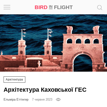
BIRD
FLIGHT
IN
Натхнення
Фотопроєкт
Новини
Світ
Архітектура
Архітектура
Професія
Архітектура Каховської ГЕС
Bird
in
Ельміра Еттінгер
7 червня 2023
Flight