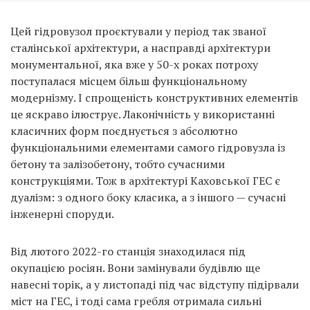
Цей гідровузол проєктували у період так званої
сталінської архітектури, а насправді архітектури
монументальної, яка вже у 50-х роках потроху
поступалася місцем більш функціональному
модернізму. І спрощеність конструктивних елементів
це яскраво ілюструє. Лаконічність у використанні
класичних форм поєднується з абсолютно
функціональними елементами самого гідровузла із
бетону та залізобетону, тобто сучасними
конструкціями. Тож в архітектурі Каховської ГЕС є
дуалізм: з одного боку класика, а з іншого — сучасні
інженерні споруди.
Від лютого 2022-го станція знаходилася під
окупацією росіян. Вони замінували будівлю ще
навесні торік, а у листопаді під час відступу підірвали
міст на ГЕС, і тоді сама гребля отримала сильні