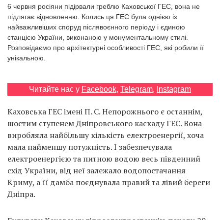
Prize
6 червня росіяни підірвали греблю Каховської ГЕС, вона не
‘21
підлягає відновленню. Колись ця ГЕС була однією із
найважливіших споруд післявоєнного періоду і єдиною
станцією України, виконаною у монументальному стилі.
Розповідаємо про архітектурні особливості ГЕС, які робили її
унікальною.
RU
EN
Читайте нас у
Facebook
,
Telegram
,
Instagram
Каховська ГЕС імені П. С. Непорожнього є останнім,
шостим ступенем Дніпровського каскаду ГЕС. Вона
виробляла найбільшу кількість електроенергії, хоча
мала найменшу потужність. І забезпечувала
електроенергією та питною водою весь південний
схід України, від неї залежало водопостачання
Криму, а її дамба поєднувала правий та лівий береги
Дніпра.