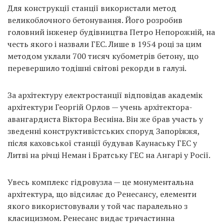
Для конструкції станції використали метод
великоблочного бетонування. Його розробив
головний інженер будівництва Петро Непорожній, на
честь якого і назвали ГЕС. Лише в 1954 році за цим
методом уклали 700 тисяч кубометрів бетону, що
перевершило тодішні світові рекорди в галузі.
За архітектуру електростанції відповідав академік
архітектури Георгій Орлов — учень архітектора-
авангардиста Віктора Весніна. Він же брав участь у
зведенні конструктивістських споруд Запоріжжя,
після каховської станції будував Каунаську ГЕС у
Литві на річці Неман і Братську ГЕС на Ангарі у Росії.
Увесь комплекс гідровузла — це монументальна
архітектура, що відсилає до Ренесансу, елементи
якого використовували у той час паралельно з
класицизмом. Ренесанс видає тричастинна