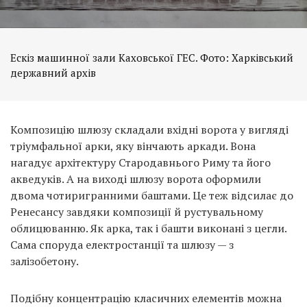
Ескіз машинної зали Каховської ГЕС. Фото: Харківський
державний архів
Композицію шлюзу складали вхідні ворота у вигляді
тріумфальної арки, яку вінчають аркади. Вона
нагадує архітектуру Стародавнього Риму та його
акведуків. А на виході шлюзу ворота оформили
двома чотиригранними баштами. Це теж відсилає до
Ренесансу завдяки композиції й рустувальному
облицюванню. Як арка, так і башти виконані з цегли.
Сама споруда електростанції та шлюзу — з
залізобетону.
Подібну концентрацію класичних елементів можна