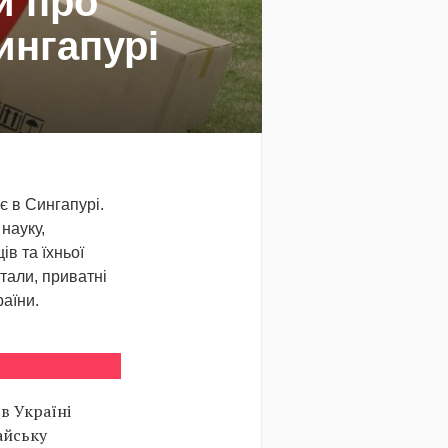
и про
ингапурі
є в Сингапурі.
 науку,
ів та їхньої
тали, приватні
раїни.
 в Україні
айську