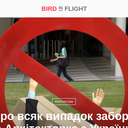
BIRD
FLIGHT
IN
а
Професія
Bird in Flight Prize ‘21
Архітектура
про всяк випадок забо