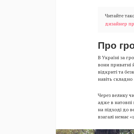
Читайте так
дизайнер пр
Про гр
В Україні за гр
вони приватні 
відкриті та без
навіть складно
Через велику ч
адже в натовпі 
на підході до в
взагалі немає «