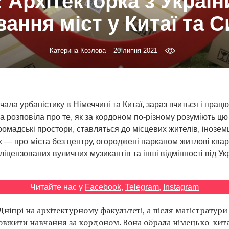
: Архітекторка з Україн
ання міст у Китаї та С
Катерина Козлова
20 липня 2021
ала урбаністику в Німеччині та Китаї, зараз вчиться і працю
она розповіла про те, як за кордоном по-різному розуміють цю
ромадські простори, ставляться до місцевих жителів, іноземц
ж — про міста без центру, огороджені парканом житлові квар
​​ліцензованих вуличних музикантів та інші відмінності від Ук
Читайте нас у
Facebook
,
Telegram
,
Instagram
Дніпрі на архітектурному факультеті, а після магістратури
вжити навчання за кордоном. Вона обрала німецько-кит