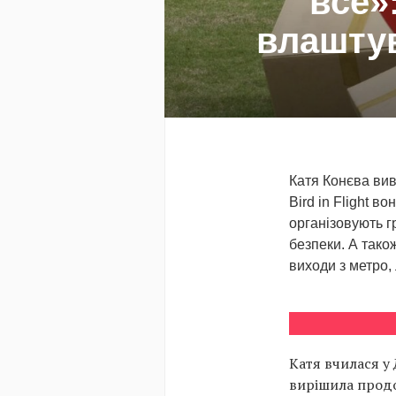
все»
влаштув
Катя Конєва вивч
Bird in Flight в
організовують г
безпеки. А тако
виходи з метро, 
Катя вчилася у 
вирішила продо