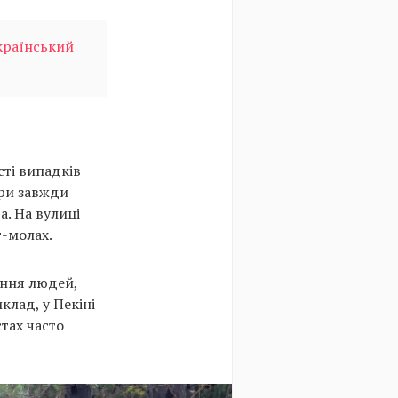
український
сті випадків
ори завжди
а. На вулиці
г-молах.
ення людей,
клад, у Пекіні
стах часто