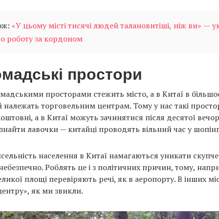
ож:
«У цьому місті тисячі людей талановитіші, ніж ви» — 
о роботу за кордоном
омадські простори
омадськими просторами стежить місто, а в Китаї в більшо
й належать торговельним центрам. Тому у нас такі прост
коштовні, а в Китаї можуть зачинятися після десятої вечор
 знайти лавочки — китайці проводять вільний час у шопін
исельність населення в Китаї намагаються уникати скупч
небезпечно. Роблять це і з політичних причин, тому, напри
еликої площі перевіряють речі, як в аеропорту. В інших мі
центру», як ми звикли.