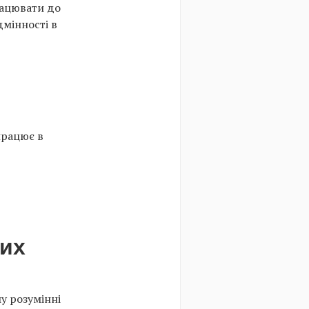
рацювати до
дмінності в
працює в
них
у розумінні