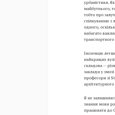
урбаністики. Як
майбутнього, т
тобто про залуч
спілкуванню з 
одного, оскільк
набагато важлив
транспортного 
Іноземцю легше
найкращих вузів
складова — різн
заклади у змоз
професори зі St
архітектурног
Я не залишилас
знання мови ро
працювати до Си