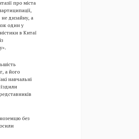
тазії про міста
партиципації,
 не дизайну, а
кож один у
ністики в Китаї
із
у».
льшість
г, а його
Такі навчальні
иїздили
представників
іноземцю без
росили