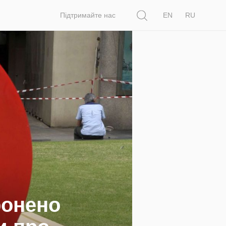
Пошук
Підтримайте нас
EN
RU
ронено