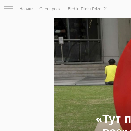
Новини
Спецпроєкт
Bird in Flight Prize ‘21
Натхнення
Фотопроєкт
Новини
Світ
Архітектур
«Тут 