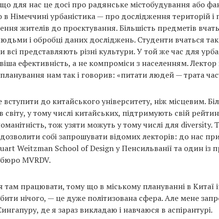
що для нас це досі про радянське містобудування або фан
о в Німеччині урбаністика — про дослідження територій і 
ення жителів до проєктування. Більшість предметів вчать
людьми і обробці даних досліджень. Студенти вчаться та
и всі представляють різні культури. У той же час для урба
іша ефективність, а не компроміси з населенням. Лектор 
планування нам так і говорив: «питати людей — трата час
 вступити до китайського університету, ніж місцевим. Бі
 світу, у тому числі китайських, підтримують свій рейтин
оманітність, тож узяти можуть у тому числі для diversity. 
і дозволити собі запрошувати відомих лекторів: до нас пр
uart Weitzman School of Design у Пенсильванії та один із 
о бюро MVRDV.
я там працювати, тому що в міському плануванні в Китаї 
бити нічого, — це дуже політизована сфера. Але мене зап
нгапуру, де я зараз викладаю і навчаюся в аспірантурі.