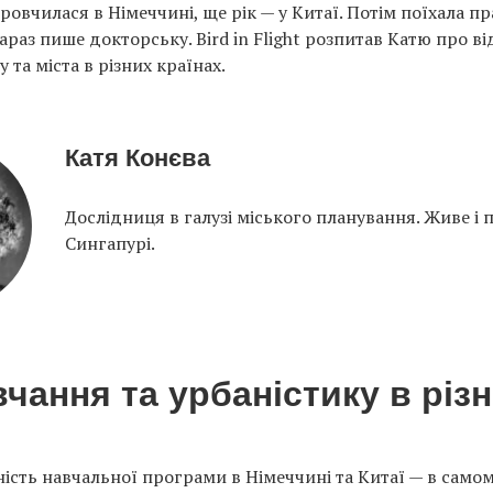
ровчилася в Німеччині, ще рік — у Китаї. Потім поїхала п
араз пише докторську. Bird in Flight розпитав Катю про ві
у та міста в різних країнах.
Катя Конєва
Дослідниця в галузі міського планування. Живе і 
Сингапурі.
чання та урбаністику в різ
ність навчальної програми в Німеччині та Китаї — в самом