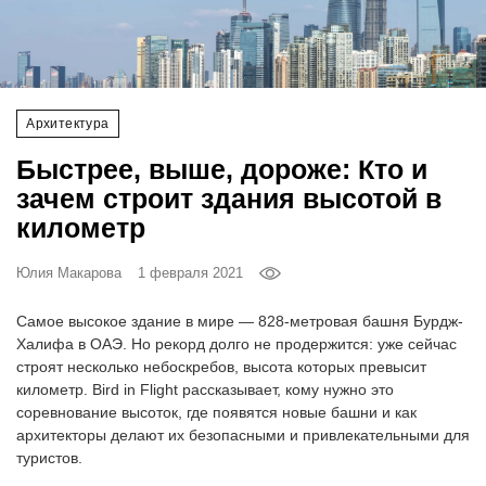
‘21
Фотопроект
Архитектура
Репортаж
Быстрее, выше, дороже: Кто и
Партнерский
зачем строит здания высотой в
материал
километр
О
Юлия Макарова
1 февраля 2021
птичке
Самое высокое здание в мире — 828-метровая башня Бурдж-
Рекламодателям
Халифа в ОАЭ. Но рекорд долго не продержится: уже сейчас
строят несколько небоскребов, высота которых превысит
километр. Bird in Flight рассказывает, кому нужно это
соревнование высоток, где появятся новые башни и как
архитекторы делают их безопасными и привлекательными для
туристов.