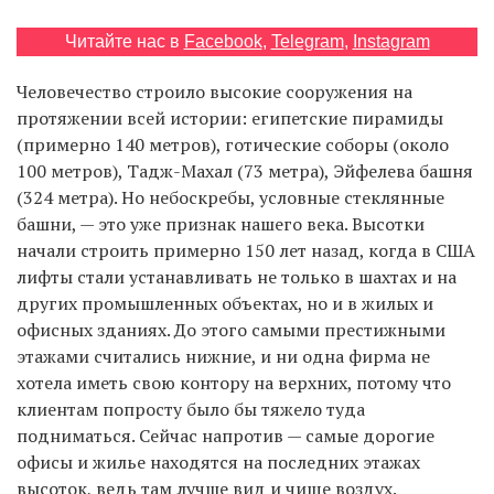
Читайте нас в
Facebook
,
Telegram
,
Instagram
EN
UA
Человечество строило высокие сооружения на
протяжении всей истории: египетские пирамиды
(примерно 140 метров), готические соборы (около
100 метров), Тадж-Махал (73 метра), Эйфелева башня
(324 метра). Но небоскребы, условные стеклянные
башни, — это уже признак нашего века. Высотки
начали строить примерно 150 лет назад, когда в США
лифты стали устанавливать не только в шахтах и на
других промышленных объектах, но и в жилых и
офисных зданиях. До этого самыми престижными
этажами считались нижние, и ни одна фирма не
хотела иметь свою контору на верхних, потому что
клиентам попросту было бы тяжело туда
подниматься. Сейчас напротив — самые дорогие
офисы и жилье находятся на последних этажах
высоток, ведь там лучше вид и чище воздух.