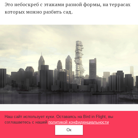
Это небоскреб с этажами разной формы, на террасах
которых можно разбить сад.
Небоскреб Urban Forest (385 метров). Изображение: MAD
Наш сайт использует куки. Оставаясь на Bird in Flight, вы
соглашаетесь с нашей
политикой конфиденциальности
.
Architects
Ок