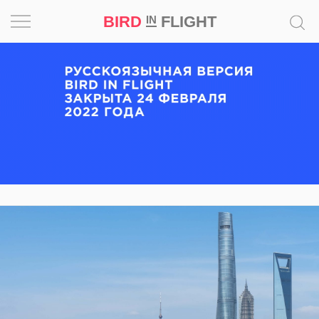
BIRD
FLIGHT
IN
Вдохновение
Почему
это
шедевр
Мир
Игра
Новости
Bird
in
Flight
Prize