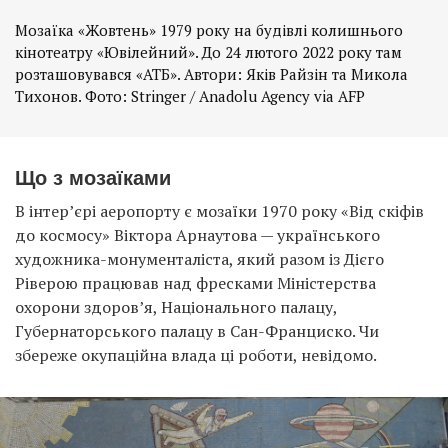
Мозаїка «Жовтень» 1979 року на будівлі колишнього
кінотеатру «Ювілейний». До 24 лютого 2022 року там
розташовувався «АТБ». Автори: Яків Райзін та Микола
Тихонов. Фото: Stringer / Anadolu Agency via AFP
Що з мозаїками
В інтер’єрі аеропорту є мозаїки 1970 року «Від скіфів
до космосу» Віктора Арнаутова — українського
художника-монументаліста, який разом із Дієго
Ріверою працював над фресками Міністерства
охорони здоров’я, Національного палацу,
Губернаторського палацу в Сан-Франциско. Чи
збереже окупаційна влада ці роботи, невідомо.