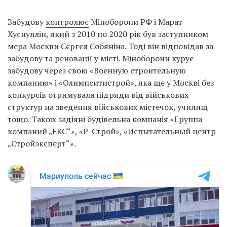
Забудову
контролює
Міноборони РФ і Марат
Хуснуллін, який з 2010 по 2020 рік був заступником
мера Москви Сєргєя Собяніна. Тоді він відповідав за
забудову та реновації у місті. Міноборони курує
забудову через свою «Военную строительную
компанию» і «Олимпситистрой», яка ще у Москві без
конкурсів отримувала підряди від військових
структур на зведення військових містечок, училищ
тощо. Також задіяні будівельна компанія «Группа
компаний „ЕКС“», «Р-Строй», «Испытательный центр
„Стройэксперт“».