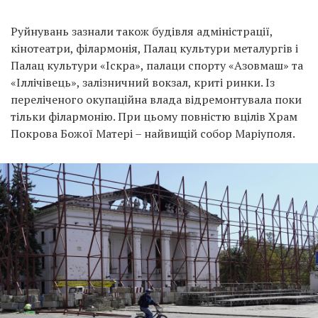
Руйнувань зазнали також будівля адміністрації,
кінотеатри, філармонія, Палац культури металургів і
Палац культури «Іскра», палаци спорту «Азовмаш» та
«Іллічівець», залізничний вокзал, криті ринки. Із
переліченого окупаційна влада відремонтувала поки
тільки філармонію. При цьому повністю вцілів Храм
Покрова Божої Матері – найвищій собор Маріуполя.