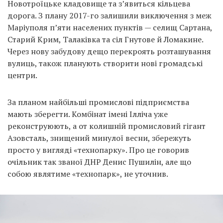
Новотроїцьке кладовище та з’явиться кільцева
дорога. З плану 2017-го залишили виключення з меж
Маріуполя п’яти населених пунктів — селищ Сартана,
Старий Крим, Талаківка та сіл Гнутове й Ломакине.
Через нову забудову дещо перекроять розташування
вулиць, також планують створити нові громадські
центри.
За планом найбільші промислові підприємства
мають зберегти. Комбінат імені Ілліча уже
реконструюють, а от колишній промисловий гігант
Азовсталь, знищений минулої весни, збережуть
просто у вигляді «технопарку». Про це говорив
очільник так званої ДНР Денис Пушилін, але що
собою являтиме «технопарк», не уточнив.