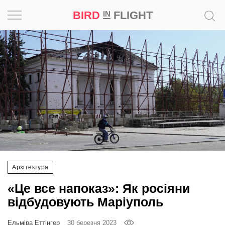
BIRD
FLIGHT
IN
Натхнення
Фотопроєкт
Новини
Світ
Архітектура
Архітектура
Професія
«Це все напоказ»: Як росіяни
Bird
відбудовують Маріуполь
in
Flight
Ельміра Еттінгер
30 березня 2023