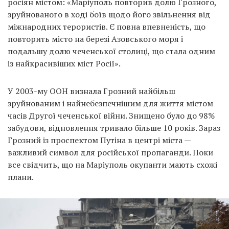
росіян містом: «Маріуполь повторив долю Грозного,
зруйнованого в ході боїв щодо його звільнення від
міжнародних терористів. Є повна впевненість, що
повторить місто на березі Азовського моря і
подальшу долю чеченської столиці, що стала одним
із найкрасивіших міст Росії».
У 2003-му ООН визнала Грозний найбільш
зруйнованим і найнебезпечнішим для життя містом
часів Другої чеченської війни. Знищено було до 98%
забудови, відновлення тривало більше 10 років. Зараз
Грозний із проспектом Путіна в центрі міста —
важливий символ для російської пропаганди. Поки
все свідчить, що на Маріуполь окупанти мають схожі
плани.