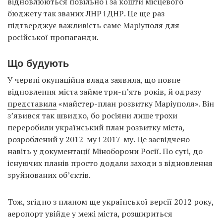
відновлюються повільно і за кошти місцевого
бюджету так званих ЛНР і ДНР. Це ще раз
підтверджує важливість саме Маріуполя для
російської пропаганди.
Що будують
У червні окупаційна влада заявила, що повне
відновлення міста займе три-п’ять років, й одразу
представила
«майстер-план розвитку Маріуполя». Він
з’явився так швидко, бо росіяни лише трохи
переробили український план розвитку міста,
розроблений у 2012-му і 2017-му. Це засвідчено
навіть у документації Міноборони Росії. По суті, до
існуючих планів просто додали заходи з відновлення
зруйнованих об’єктів.
Тож, згідно з планом ще української версії 2012 року,
аеропорт увійде у межі міста, розшириться