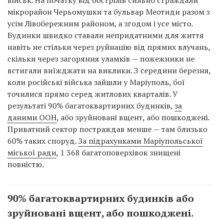
військ. На початку від обстрілів сильно страждали
мікрорайон Черьомушки та бульвар Меотиди разом з
усім Лівобережним районом, а згодом і усе місто.
Будинки швидко ставали непридатними для життя
навіть не стільки через руйнацію від прямих влучань,
скільки через загоряння уламків — пожежники не
встигали виїжджати на виклики. З середини березня,
коли російські війська зайшли у Маріуполь, бої
точилися прямо серед житлових кварталів. У
результаті 90% багатоквартирних будинків,
за
даними ООН
, або зруйновані вщент, або пошкоджені.
Приватний сектор постраждав менше — там близько
60% таких споруд.
За підрахунками Маріупольської
міської ради
, 1 368 багатоповерхівок знищені
повністю.
90% багатоквартирних будинків або
зруйновані вщент, або пошкоджені.