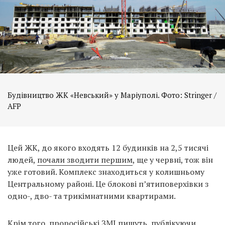
Будівництво ЖК «Невський» у Маріуполі. Фото: Stringer /
AFP
Цей ЖК, до якого входять 12 будинків на 2,5 тисячі
людей,
почали зводити першим
, ще у червні, тож він
уже готовий. Комплекс знаходиться у колишньому
Центральному районі. Це блокові п’ятиповерхівки з
одно-, дво- та трикімнатними квартирами.
Крім того, проросійські ЗМІ пишуть, публікуючи