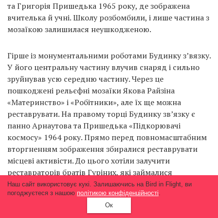
та Григорія Пришедька 1965 року, де зображена
вчителька й учні. Школу розбомбили, і лише частина з
мозаїкою залишилася неушкодженою.
Гірше із монументальними роботами Будинку з’вязку.
У його центральну частину влучив снаряд і сильно
зруйнував усю середню частину. Через це
пошкоджені рельєфні мозаїки Якова Райзіна
«Материнство» і «Робітники», але їх ще можна
реставрувати. На правому торці Будинку зв’язку є
панно Арнаутова та Пришедька «Підкорювачі
космосу» 1964 року. Прямо перед повномасштабним
вторгненням зображення збиралися реставрувати
місцеві активісти. До цього хотіли залучити
реставраторів братів Гуріних, які займалися
мозаїками на київському автовокзалі. Будівля
Наш сайт використовує кукі. Залишаючись на Bird in Flight, ви
погоджуєтеся з нашою
політикою конфіденційності
.
цегляна, є шанс, що її відновлять. Але й можуть
Ок
зашити вентфасадом разом із мозаїкою, посилаючись