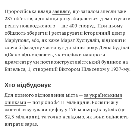
Проросійська влада
заявляє
, що загалом знесли вже
287 об’єктів, а до кінця року збираються демонтувати
решту пошкодженого — ще 409 споруд. При цьому
обіцяють зберегти і реставрувати історичний центр
Маріуполя, або, як каже Марат Хуснуллін, відновити
«хоча б фасадну частину» до кінця року. Деякі будівлі
дійсно відновлюють, як сталінки навпроти
драмтеатру чи постконструктивістський будинок на
Енгельса, 1, створений Віктором Нільсеном у 1937-му.
Хто відбудовує
Для повного відновлення міста —
за українськими
оцінками
— потрібно $411 мільярдів. Росіяни ж у
жовтні
озвучували
цифру у 176 мільярдів рублів (це
$2,3 мільярди), та точно невідомо, як вони оцінюють
витрати зараз.