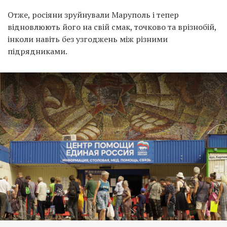
Отже, росіяни зруйнували Маруполь і тепер
відновлюють його на свій смак, точково та врізнобій,
інколи навіть без узгоджень між різними
підрядниками.