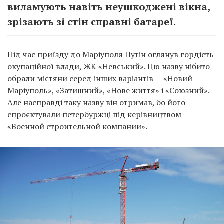
виламують навіть неушкоджені вікна,
зрізають зі стін справні батареї.
Під час приїзду до Маріуполя Путін оглянув гордість
окупаційної влади, ЖК «Невський». Цю назву нібито
обрали містяни серед інших варіантів — «Новий
Маріуполь», «Затишний», «Нове життя» і «Союзний».
Але насправді таку назву він отримав, бо його
спроєктували петербуржці
під керівництвом
«Военной строительной компании».