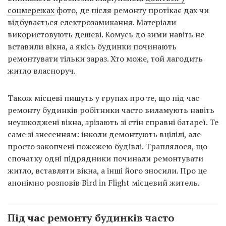
соцмережах
фото, де після ремонту протікає дах чи
відбувається електрозамикання. Матеріали
використовують дешеві. Комусь до зими навіть не
вставили вікна, а якісь будинки починають
ремонтувати тільки зараз. Хто може, той лагодить
житло власноруч.
Також місцеві пишуть у групах про те, що під час
ремонту будинків робітники часто виламують навіть
неушкоджені вікна, зрізають зі стін справні батареї. Те
саме зі знесенням: інколи демонтують вцілілі, але
просто закопчені пожежею будівлі. Траплялося, що
спочатку одні підрядники починали ремонтувати
житло, вставляти вікна, а інші його зносили. Про це
анонімно розповів Bird in Flight місцевий житель.
Під час ремонту будинків часто