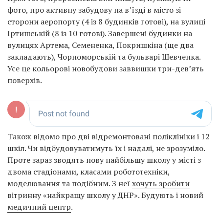
фото, про активну забудову на в’їзді в місто зі
сторони аеропорту (4 із 8 будинків готові), на вулиці
Іртишській (8 із 10 готові). Завершені будинки на
вулицях Артема, Семененка, Покришкіна (ще два
закладають), Чорноморській та бульварі Шевченка.
Усе це кольорові новобудови заввишки три-дев’ять
поверхів.
Також відомо про дві відремонтовані поліклініки і 12
шкіл. Чи відбудовуватимуть їх і надалі, не зрозуміло.
Проте зараз зводять нову найбільшу школу у місті з
двома стадіонами, класами робототехніки,
моделювання та подібним. З неї
хочуть зробити
вітринну «найкращу школу у ДНР». Будують і новий
медичний центр
.