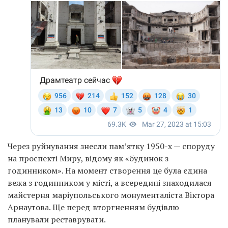
Через руйнування знесли пам’ятку 1950-х — споруду
на проспекті Миру, відому як «будинок з
годинником». На момент створення це була єдина
вежа з годинником у місті, а всередині знаходилася
майстерня маріупольського монументаліста Віктора
Арнаутова. Ще перед вторгненням будівлю
планували реставрувати.