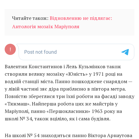
Читайте також:
Відновленню не підлягає:
Антологія мозаїк Маріуполя
Валентин Константинов і Лель Кузьмінков також
створили велику мозаїку «Юність» у 1971 році на
водній станції міста. Панно пошкоджене снарядом —
у лівій частині зяє діра приблизно в півтора метра.
Повністю збереглися три їхні роботи на фасаді заводу
«Тяжмаш». Найперша робота цих же майстрів у
Маріуполі, панно «Першокласники» 1963 року на
школі № 34, також вціліло, як і сама будівля.
На школі № 54 знаходиться панно Віктора Арнаутова