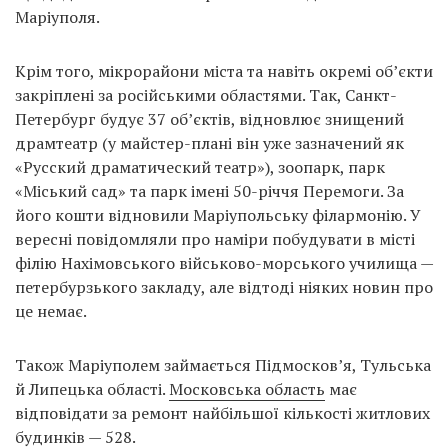
Маріуполя.
Крім того, мікрорайони міста та навіть окремі об’єкти
закріплені за російськими областями. Так, Санкт-
Петербург будує 37 об’єктів, відновлює знищений
драмтеатр (у майстер-плані він уже зазначений як
«Русский драматический театр»), зоопарк, парк
«Міський сад» та парк імені 50-річчя Перемоги. За
його кошти відновили Маріупольську філармонію. У
вересні повідомляли про наміри побудувати в місті
філію Нахімовського військово-морського училища —
петербурзького закладу, але відтоді ніяких новин про
це немає.
Також Маріуполем займається Підмосков’я, Тульська
й Липецька області.
Московська область
має
відповідати за ремонт найбільшої кількості житлових
будинків — 528.