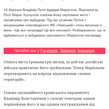
Prize
‘21
18 березня Владімір Путін відвідав Маріуполь. Віцепрем’єр
Росії Марат Хуснуллін показав йому окуповане місто і
прозвітував про відбудову. Під час розмови Путіна з
мешканцями новозведеного ЖК «Невський» хтось вигукнув із
вікна: «Це все неправда! Це все напоказ!» Розбираємося, що ж
відбувається із забудовою окупованого Маріуполя насправді.
RU
EN
Читайте нас у
Facebook
,
Telegram
,
Instagram
Облога міста тривала три місяці, за цей час російські
війська практично його зруйнували. Тепер Маріуполь
перетворюють на взірець відновлення «нових
територій».
Голова окупаційного кримського парламенту
Владімір Константінов у своєму телеграм-каналі
порівнював його зі ще одним постраждалим від