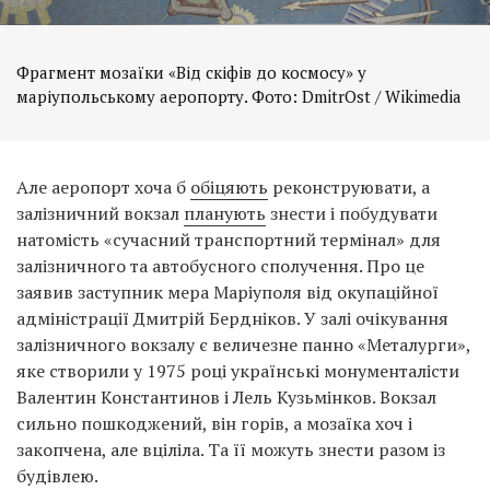
Фрагмент мозаїки «Від скіфів до космосу» у
маріупольському аеропорту. Фото: DmitrOst / Wikimedia
Але аеропорт хоча б
обіцяють
реконструювати, а
залізничний вокзал
планують
знести і побудувати
натомість «сучасний транспортний термінал» для
залізничного та автобусного сполучення. Про це
заявив заступник мера Маріуполя від окупаційної
адміністрації Дмитрій Бердніков. У залі очікування
залізничного вокзалу є величезне панно «Металурги»,
яке створили у 1975 році українські монументалісти
Валентин Константинов і Лель Кузьмінков. Вокзал
сильно пошкоджений, він горів, а мозаїка хоч і
закопчена, але вціліла. Та її можуть знести разом із
будівлею.