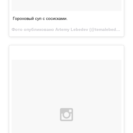
Гороховый суп с сосисками.
Фото опубликовано Artemy Lebedev (@temalebedev)
Янв 