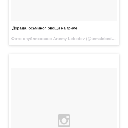
Дорада, осьминог, овощи на гриле.
Фото опубликовано Artemy Lebedev (@temalebedev)
Май 