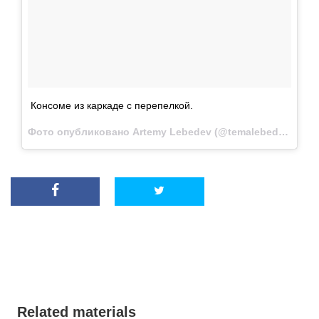
Консоме из каркаде с перепелкой.
Фото опубликовано Artemy Lebedev (@temalebedev)
Ноя 
Related materials