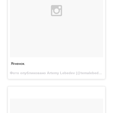
Ягненок.
Фото опубликовано Artemy Lebedev (@temalebedev)
Июн 