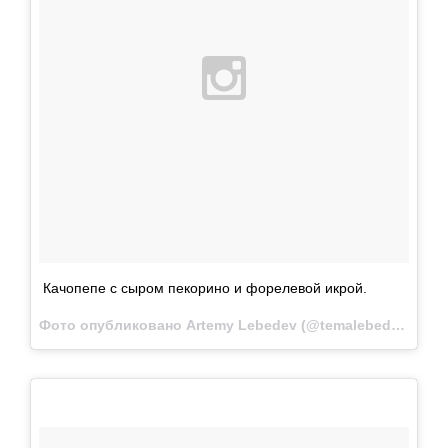
Качопепе с сыром пекорино и форелевой икрой.
Фото опубликовано Artemy Lebedev (@temalebedev)
Дек 