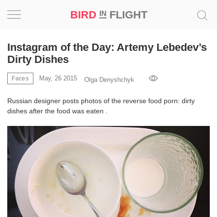
BIRD
FLIGHT
IN
Project
Instagram of the Day: Artemy Lebedev’s
Dirty Dishes
Inspiration
May, 26 2015
Faces
Olga Denyshchyk
World
Russian designer posts photos of the reverse food porn: dirty
dishes after the food was eaten .
Profession
Bird
in
Flight
Prize
‘21
News