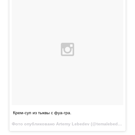
Крем-суп из тыквы с фуа-гра.
Фото опубликовано Artemy Lebedev (@temalebedev)
Май 