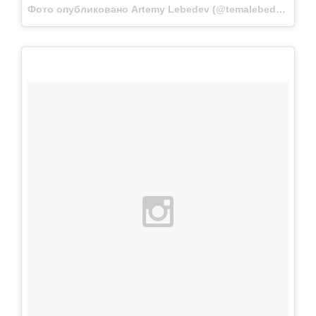
Фото опубликовано Artemy Lebedev (@temalebedev)
Апр 