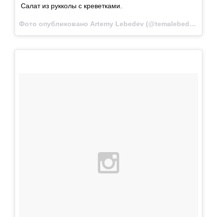
Салат из рукколы с креветками.
Фото опубликовано Artemy Lebedev (@temalebedev)
Май 