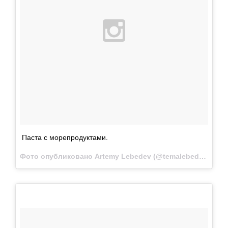
Паста с морепродуктами.
Фото опубликовано Artemy Lebedev (@temalebedev)
Ноя 