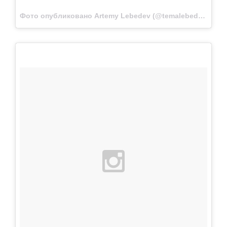
Фото опубликовано Artemy Lebedev (@temalebedev)
Окт 