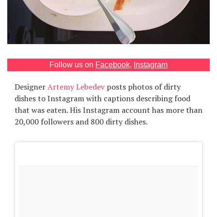
Games
Special
About
Follow us on
Facebook
,
Instagram
us
Designer
Artemy Lebedev
posts photos of dirty
dishes to Instagram with captions describing food
that was eaten. His Instagram account has more than
20,000 followers and 800 dirty dishes.
RU
UA