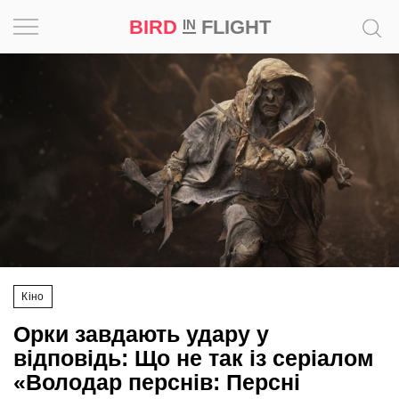
BIRD
FLIGHT
IN
Натхнення
Фотопроєкт
Новини
Світ
Архітектура
Кіно
Професія
Орки завдають удару у
Bird
відповідь: Що не так із серіалом
in
«Володар перснів: Персні
Flight