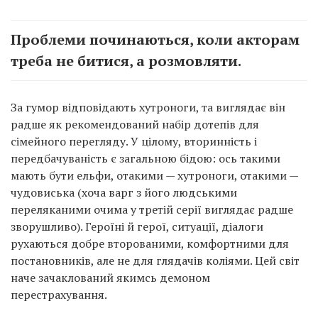
Проблеми починаються, коли акторам
треба не битися, а розмовляти.
За гумор відповідають хутроноги, та виглядає він
радше як рекомендований набір дотепів для
сімейного перегляду. У цілому, вторинність і
передбачуваність є загальною бідою: ось такими
мають бути ельфи, отакими — хутроноги, отакими —
чудовиська (хоча варг з його людськими
переляканими очима у третій серії виглядає радше
зворушливо). Героїні й герої, ситуації, діалоги
рухаються добре второваними, комфортними для
постановників, але не для глядачів коліями. Цей світ
наче зачаклований якимсь демоном
перестрахування.