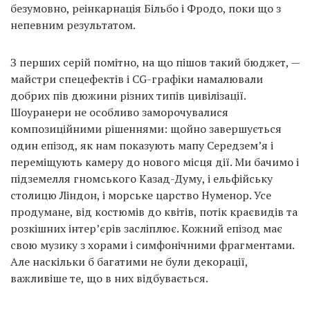
безумовно, реінкарнація Більбо і Фродо, поки що з
непевним результатом.
З перших серій помітно, на що пішов такий бюджет, —
майстри спецефектів і CG-графіки намалювали
добрих пів дюжини різних типів цивілізації.
Шоуранери не особливо заморочувалися
композиційними рішеннями: щойно завершується
один епізод, як нам показують мапу Середзем’я і
переміщують камеру до нового місця дії. Ми бачимо і
підземелля гномського Казад-Думу, і ельфійську
столицю Ліндон, і морське царство Нуменор. Усе
продумане, від костюмів до квітів, потік краєвидів та
розкішних інтер’єрів засліплює. Кожний епізод має
свою музику з хорами і симфонічними фрагментами.
Але наскільки б багатими не були декорації,
важливіше те, що в них відбувається.