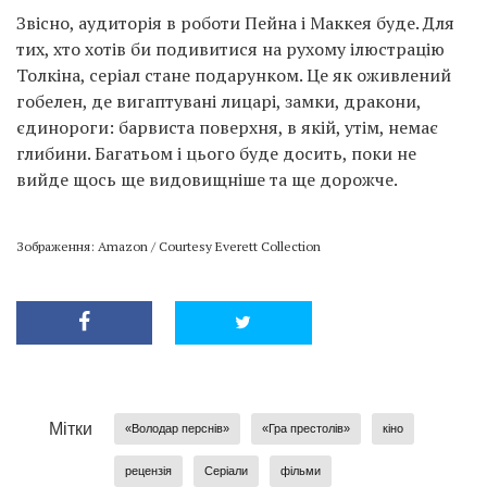
Звісно, аудиторія в роботи Пейна і Маккея буде. Для
тих, хто хотів би подивитися на рухому ілюстрацію
Толкіна, серіал стане подарунком. Це як оживлений
гобелен, де вигаптувані лицарі, замки, дракони,
єдинороги: барвиста поверхня, в якій, утім, немає
глибини. Багатьом і цього буде досить, поки не
вийде щось ще видовищніше та ще дорожче.
Зображення: Amazon / Courtesy Everett Collection
Мітки
«Володар перснів»
«Гра престолів»
кіно
рецензія
Серіали
фільми