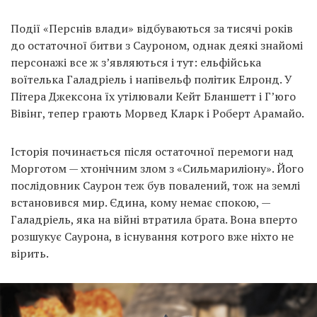
Події «Перснів влади» відбуваються за тисячі років
до остаточної битви з Сауроном, однак деякі знайомі
персонажі все ж з’являються і тут: ельфійська
воїтелька Галадріель і напівельф політик Елронд. У
Пітера Джексона їх утілювали Кейт Бланшетт і Г’юго
Вівінг, тепер грають Морвед Кларк і Роберт Арамайо.
Історія починається після остаточної перемоги над
Морготом — хтонічним злом з «Сильмариліону». Його
послідовник Саурон теж був повалений, тож на землі
встановився мир. Єдина, кому немає спокою, —
Галадріель, яка на війні втратила брата. Вона вперто
розшукує Саурона, в існування котрого вже ніхто не
вірить.