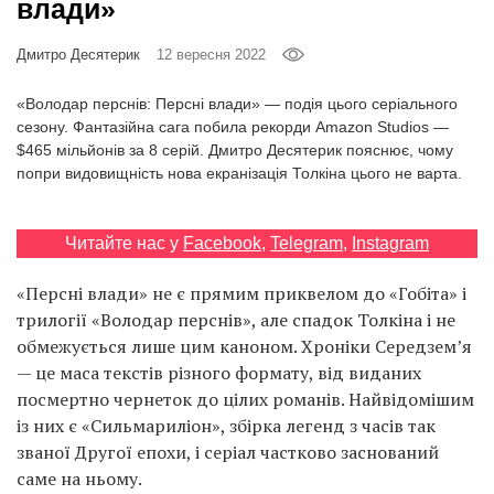
влади»
Prize
‘21
Дмитро Десятерик
12 вересня 2022
«Володар перснів: Персні влади» — подія цього серіального
сезону. Фантазійна сага побила рекорди Amazon Studios —
$465 мільйонів за 8 серій. Дмитро Десятерик пояснює, чому
попри видовищність нова екранізація Толкіна цього не варта.
RU
EN
Читайте нас у
Facebook
,
Telegram
,
Instagram
«Персні влади» не є прямим приквелом до «Гобіта» і
трилогії «Володар перснів», але спадок Толкіна і не
обмежується лише цим каноном. Хроніки Середзем’я
— це маса текстів різного формату, від виданих
посмертно чернеток до цілих романів. Найвідомішим
із них є «Сильмариліон», збірка легенд з часів так
званої Другої епохи, і серіал частково заснований
саме на ньому.