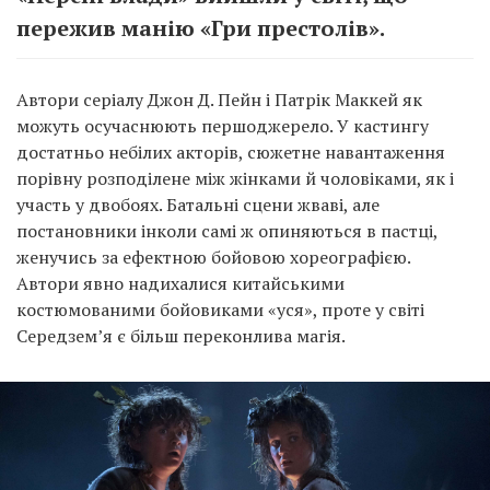
пережив манію «Гри престолів».
Автори серіалу Джон Д. Пейн і Патрік Маккей як
можуть осучаснюють першоджерело. У кастингу
достатньо небілих акторів, сюжетне навантаження
порівну розподілене між жінками й чоловіками, як і
участь у двобоях. Батальні сцени жваві, але
постановники інколи самі ж опиняються в пастці,
женучись за ефектною бойовою хореографією.
Автори явно надихалися китайськими
костюмованими бойовиками «уся», проте у світі
Середзем’я є більш переконлива магія.