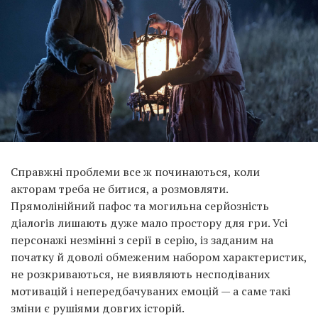
Справжні проблеми все ж починаються, коли
акторам треба не битися, а розмовляти.
Прямолінійний пафос та могильна серйозність
діалогів лишають дуже мало простору для гри. Усі
персонажі незмінні з серії в серію, із заданим на
початку й доволі обмеженим набором характеристик,
не розкриваються, не виявляють несподіваних
мотивацій і непередбачуваних емоцій — а саме такі
зміни є рушіями довгих історій.