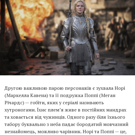
Другою важливою парою персонажів є зухвала Норі
(Маркелла Кавена) та її подружка Поппі (Меган
Річардс) — гобіти, яких у серіалі називають
хутроногами. Їхнє плем’я живе в постійних мандрах
та ховається від чужинців. Одного разу біля їхнього
табору буквально з неба падає бородатий мовчазний
незнайомець, можливо чарівник. Норі та Поппі — це,