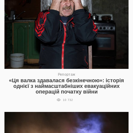
Репортаж
«Ця валка здавалася безкінечною»: історія
однієї з наймасштабніших евакуаційних
операцій початку війни
10 732