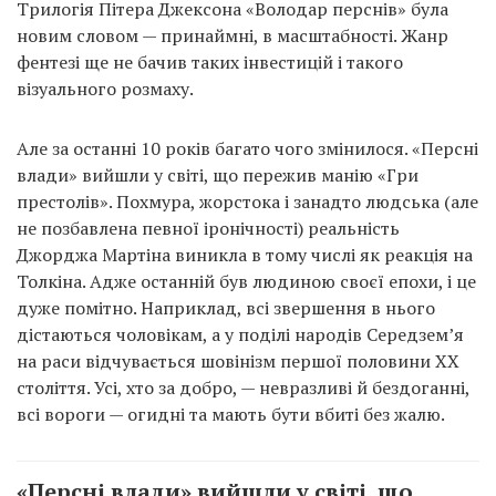
Трилогія Пітера Джексона «Володар перснів» була
новим словом — принаймні, в масштабності. Жанр
фентезі ще не бачив таких інвестицій і такого
візуального розмаху.
Але за останні 10 років багато чого змінилося. «Персні
влади» вийшли у світі, що пережив манію «Гри
престолів». Похмура, жорстока і занадто людська (але
не позбавлена певної іронічності) реальність
Джорджа Мартіна виникла в тому числі як реакція на
Толкіна. Адже останній був людиною своєї епохи, і це
дуже помітно. Наприклад, всі звершення в нього
дістаються чоловікам, а у поділі народів Середзем’я
на раси відчувається шовінізм першої половини ХХ
століття. Усі, хто за добро, — невразливі й бездоганні,
всі вороги — огидні та мають бути вбиті без жалю.
«Персні влади» вийшли у світі, що