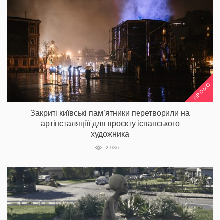
ПРОМО
Закриті київські пам’ятники перетворили на
артінсталяціїї для проєкту іспанського
художника
2 036