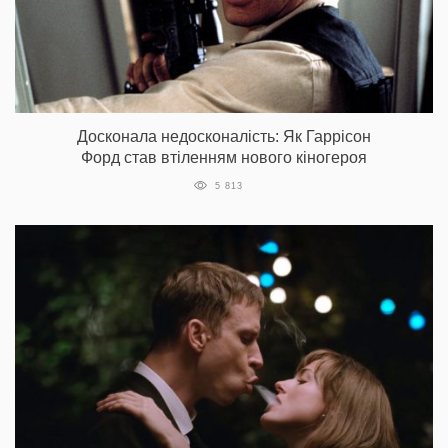
Досконала недосконалість: Як Гаррісон
Форд став втіленням нового кіногероя
5 813