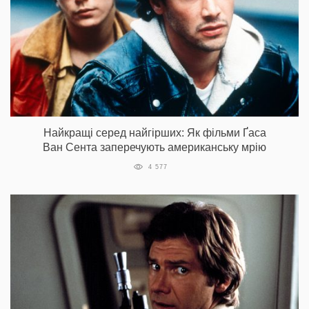
Найкращі серед найгірших: Як фільми Ґаса
Ван Сента заперечують американську мрію
4 577