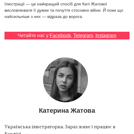
Prize
Ілюстрації — це найкращий спосіб для Каті Жатової
‘21
висловлювати її думки та почуття стосовно війни. Й поки що
найсильніше з них — відраза до ворога.
Читайте нас у
Facebook
,
Telegram
,
Instagram
RU
EN
Катерина Жатова
Українська ілюстраторка. Зараз живе і працює в
Берліні.