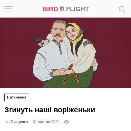
BIRD
FLIGHT
IN
Натхнення
Фотопроєкт
Новини
Світ
Архітектура
Натхнення
Професія
Згинуть наші воріженьки
Bird
in
Іра Грищенко
10 жовтня 2022
Flight