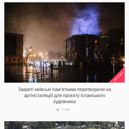
ПРОМО
Закриті київські пам’ятники перетворили на
артінсталяціїї для проєкту іспанського
художника
2 035