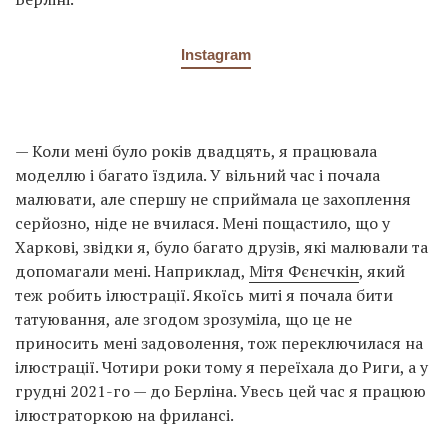
Instagram
— Коли мені було років двадцять, я працювала
моделлю і багато їздила. У вільний час і почала
малювати, але спершу не сприймала це захоплення
серйозно, ніде не вчилася. Мені пощастило, що у
Харкові, звідки я, було багато друзів, які малювали та
допомагали мені. Наприклад,
Мітя Фєнєчкін
, який
теж робить ілюстрації. Якоїсь миті я почала бити
татуювання, але згодом зрозуміла, що це не
приносить мені задоволення, тож переключилася на
ілюстрації. Чотири роки тому я переїхала до Риги, а у
грудні 2021-го — до Берліна. Увесь цей час я працюю
ілюстраторкою на фрилансі.