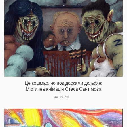
Це кошмар, но под досками дєльфін:
Містична анімація Стаса Сантімова
22 730