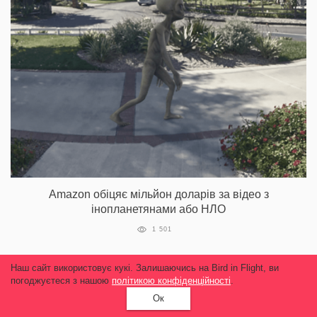
Amazon обіцяє мільйон доларів за відео з
інопланетянами або НЛО
1 501
Наш сайт використовує кукі. Залишаючись на Bird in Flight, ви
погоджуєтеся з нашою
політикою конфіденційності
.
Ок