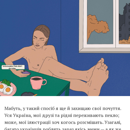
Мабуть, у такий спосіб я ще й захищаю свої почуття.
Уся Україна, мої друзі та рідні переживають пекло;
може, мої ілюстрації хоч когось розсмішать. Узагалі,
багато українців роблять зараз якісь меми — а як же