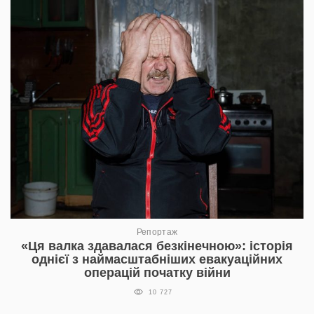
Репортаж
«Ця валка здавалася безкінечною»: історія
однієї з наймасштабніших евакуаційних
операцій початку війни
10 727