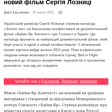
новий фільм Сергія Лозниці
Prize
‘21
Дар'я Касьянова
20 липня 2021
Український режисер Сергій Лозниця отримав нагороду
«Золоте око» на Каннському кінофестивалі за документальний
фільм «Бабин Яр. Контекст» про Голокост в Україні. Цю
нагороду вручають за найкращий документальний фільм, який
RU
EN
бере участь в одній із секцій кінофестивалю. У вітчизняний
прокат картина вийде восени 2021 року. Поки в українських
глядачів немає можливості побачити стрічку, Bird in Flight
звернувся до чотирьох кінокритиків і журналістів із проханням
розповісти, чого від неї очікувати.
Читайте нас у
Facebook
,
Telegram
,
Instagram
Фільм «Бабин Яр. Контекст» заснований на архівних
матеріалах і створений за підтримки Меморіального
центру Голокосту «Бабин Яр». Стрічка розповідає про
вбивства євреїв нацистами в Києві у роки Другої