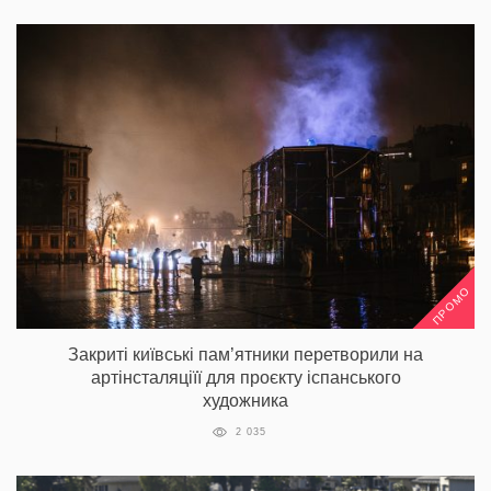
ПРОМО
Закриті київські пам’ятники перетворили на
артінсталяціїї для проєкту іспанського
художника
2 035