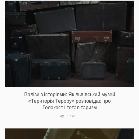
Валізи з історіями: Як львівський музей
«Територія Терору» розповідає про
Голокост і тоталітаризм
3 470