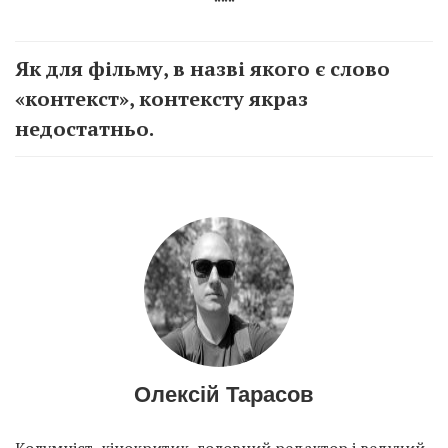
***
Як для фільму, в назві якого є слово
«контекст», контексту якраз
недостатньо.
Олексій Тарасов
Колумніст, кінокритик, головний редактор і ведучий