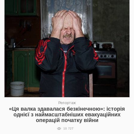
Репортаж
«Ця валка здавалася безкінечною»: історія
однієї з наймасштабніших евакуаційних
операцій початку війни
10 727