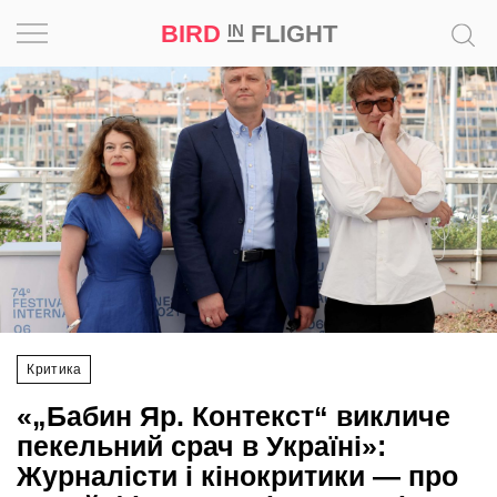
BIRD
FLIGHT
IN
Натхнення
Фотопроєкт
Новини
Світ
Архітектура
Критика
Професія
«„Бабин Яр. Контекст“ викличе
Bird
пекельний срач в Україні»:
in
Журналісти і кінокритики — про
Flight