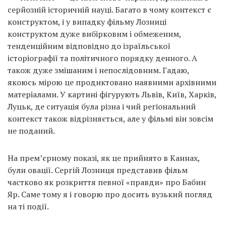
серйозній історичній науці. Багато в чому контекст є
конструктом, і у випадку фільму Лозниці
конструктом дуже вибірковим і обмеженим,
тенденційним відповідно до ізраїльської
історіографії та політичного порядку денного. А
також дуже змішаним і непослідовним. Гадаю,
якоюсь мірою це продиктовано наявними архівними
матеріалами. У картині фігурують Львів, Київ, Харків,
Луцьк, де ситуація була різна і чий регіональний
контекст також відрізняється, але у фільмі він зовсім
не поданий.
На прем’єрному показі, як це прийнято в Каннах,
були овації. Сергій Лозниця представив фільм
частково як розкриття певної «правди» про Бабин
Яр. Саме тому я і говорю про досить вузький погляд
на ті події.