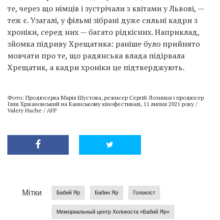
те, через що німців і зустрічали з квітами у Львові, —
теж є. Узагалі, у фільмі зібрані дуже сильні кадри з
хроніки, серед них — багато рідкісних. Наприклад,
зйомка підриву Хрещатика: раніше було прийнято
мовчати про те, що радянська влада підірвала
Хрещатик, а кадри хроніки це підтверджують.
Фото: Продюсерка Марія Шустова, режисер Сергій Лозниця і продюсер
Ілля Хржановський на Каннському кінофестивалі, 11 липня 2021 року /
Valery Hache / AFP
Мітки
Бабий Яр
Бабин Яр
Голокост
Мемориальный центр Холокоста «Бабий Яр»