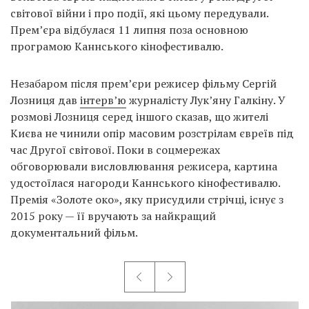
світової війни і про події, які цьому передували.
Прем’єра відбулася 11 липня поза основною
програмою Каннського кінофестивалю.
Незабаром після прем’єри режисер фільму Сергій
Лозниця дав
інтерв’ю
журналісту Лук’яну Галкіну. У
розмові Лозниця серед іншого сказав, що жителі
Києва не чинили опір масовим розстрілам євреїв під
час Другої світової. Поки в соцмережах
обговорювали висловлювання режисера, картина
удостоїлася нагороди Каннського кінофестивалю.
Премія «Золоте око», яку присудили стрічці, існує з
2015 року — її вручають за найкращий
документальний фільм.