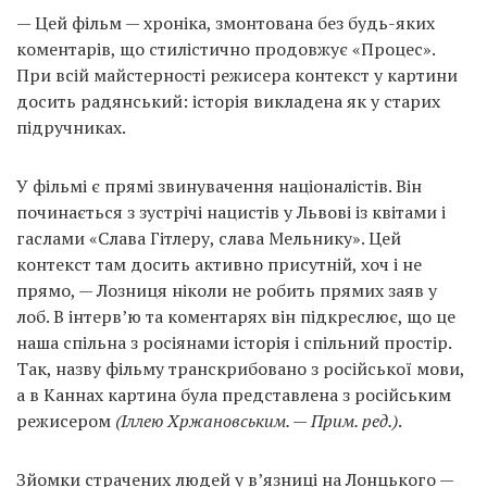
— Цей фільм — хроніка, змонтована без будь-яких
коментарів, що стилістично продовжує «Процес».
При всій майстерності режисера контекст у картини
досить радянський: історія викладена як у старих
підручниках.
У фільмі є прямі звинувачення націоналістів. Він
починається з зустрічі нацистів у Львові із квітами і
гаслами «Слава Гітлеру, слава Мельнику». Цей
контекст там досить активно присутній, хоч і не
прямо, — Лозниця ніколи не робить прямих заяв у
лоб. В інтерв’ю та коментарях він підкреслює, що це
наша спільна з росіянами історія і спільний простір.
Так, назву фільму транскрибовано з російської мови,
а в Каннах картина була представлена ​​з російським
режисером
(Іллею Хржановським. — Прим. ред.)
.
Зйомки страчених людей у ​​в’язниці на Лонцького —