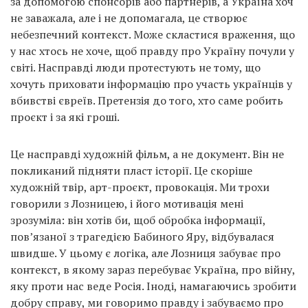
за допомогою спонсорів або партнерів, а Україна хоч
не заважала, але і не допомагала, це створює
небезпечний контекст. Може скластися враження, що
у нас хтось не хоче, щоб правду про Україну почули у
світі. Насправді люди протестують не тому, що
хочуть приховати інформацію про участь українців у
вбивстві євреїв. Претензія до того, хто саме робить
проєкт і за які гроші.
Це насправді художній фільм, а не документ. Він не
покликаний підняти пласт історії. Це скоріше
художній твір, арт-проєкт, провокація. Ми трохи
говорили з Лозницею, і його мотивація мені
зрозуміла: він хотів би, щоб обробка інформації,
пов’язаної з трагедією Бабиного Яру, відбувалася
швидше. У цьому є логіка, але Лозниця забуває про
контекст, в якому зараз перебуває Україна, про війну,
яку проти нас веде Росія. Іноді, намагаючись зробити
добру справу, ми говоримо правду і забуваємо про