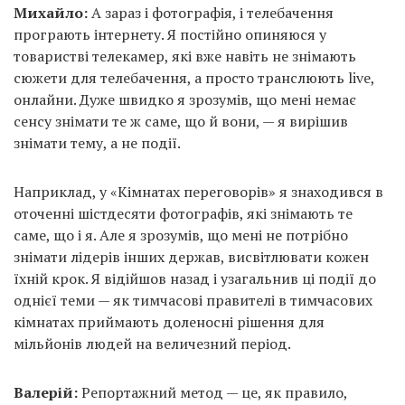
Михайло:
А зараз і фотографія, і телебачення
програють інтернету. Я постійно опиняюся у
товаристві телекамер, які вже навіть не знімають
сюжети для телебачення, а просто транслюють live,
онлайни. Дуже швидко я зрозумів, що мені немає
сенсу знімати те ж саме, що й вони, — я вирішив
знімати тему, а не події.
Наприклад, у «Кімнатах переговорів» я знаходився в
оточенні шістдесяти фотографів, які знімають те
саме, що і я. Але я зрозумів, що мені не потрібно
знімати лідерів інших держав, висвітлювати кожен
їхній крок. Я відійшов назад і узагальнив ці події до
однієї теми — як тимчасові правителі в тимчасових
кімнатах приймають доленосні рішення для
мільйонів людей на величезний період.
Валерій:
Репортажний метод — це, як правило,