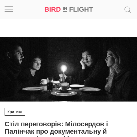
BIRD
FLIGHT
IN
Натхнення
Фотопроєкт
Новини
Світ
Архітектура
Професія
Критика
Bird
Стіл переговорів: Мілосердов і
in
Палінчак про документальну й
Flight