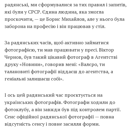
радянські, ми сформувалися за тих правил і запитів,
які були у СРСР. Єдина людина, яка змогла
проскочити, — це Борис Михайлов, але у нього була
заборона на професію і він працював у стіл.
За радянських часів, щоб активно займатися
фотографією, ти мав працювати у пресі. Віктор
Чернов, був такий цікавий фотограф в Агентстві
друку «Новини», говорив мені: «Валєро, ти
талановиті фотографії віддаєш до агентства, а
геніальні залишаєш собі».
І ось цей радянський час проєктується на
українських фотографів. Фотографи ходили до
фотоклубу, а він завжди був під контролем партії.
Сенс офіційної радянської фотографії — повна
відсутність сенсу і повне засилля форми.