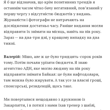
Я б ще відзначив, що крім позитивних трендів я
останнім часом чітко бачу негативний, пов’язаний у
першу чергу з відсутністю бюджетів у видань.
Журналісти і фотографи не витрачають на
дослідження достатньо часу. Раніше видання могли
відправити їх знімати на місяць, навіть на пів року.
Зараз — на два-три дні, у кращому випадку на два
тижні.
Валерій:
Мішо, але ж це було тридцять-сорок років
тому. Потім почали урізати бюджети. Я знаю
агентство АДН, яке могло людину на пів року
відправити знімати Байкал: це були нафтодолари,
там можна було жирувати. А так усе за власні гроші,
спонсорські, резиденцій, щось таке.
Ми поверталися нещодавно з дружиною із
Закарпаття, і в потязі з нами їхав тренер з шаблі,