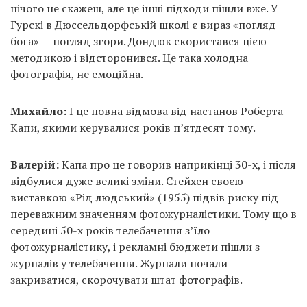
нічого не скажеш, але це інші підходи пішли вже. У
Гурскі в Дюссельдорфській школі є вираз «погляд
бога» — погляд згори. Дондюк скористався цією
методикою і відсторонився. Це така холодна
фотографія, не емоційна.
Михайло:
І це повна відмова від настанов Роберта
Капи, якими керувалися років п’ятдесят тому.
Валерій:
Капа про це говорив наприкінці 30-х, і після
відбулися дуже великі зміни. Стейхен своєю
виставкою «Рід людський» (1955) підвів риску під
переважним значенням фотожурналістики. Тому що в
середині 50-х років телебачення з’їло
фотожурналістику, і рекламні бюджети пішли з
журналів у телебачення. Журнали почали
закриватися, скорочувати штат фотографів.