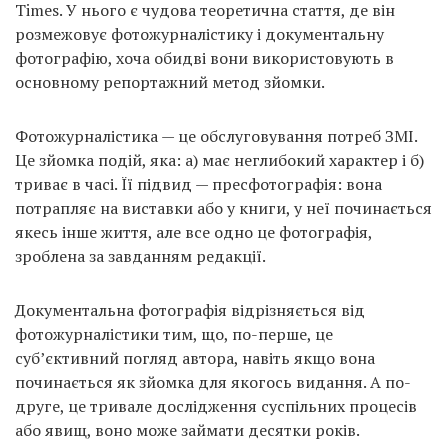
Times. У нього є чудова теоретична стаття, де він
розмежовує фотожурналістику і документальну
фотографію, хоча обидві вони використовують в
основному репортажний метод зйомки.
Фотожурналістика — це обслуговування потреб ЗМІ.
Це зйомка подій, яка: а) має неглибокий характер і б)
триває в часі. Її підвид — пресфотографія: вона
потрапляє на виставки або у книги, у неї починається
якесь інше життя, але все одно це фотографія,
зроблена за завданням редакції.
Документальна фотографія відрізняється від
фотожурналістики тим, що, по-перше, це
суб’єктивний погляд автора, навіть якщо вона
починається як зйомка для якогось видання. А по-
друге, це тривале дослідження суспільних процесів
або явищ, воно може займати десятки років.