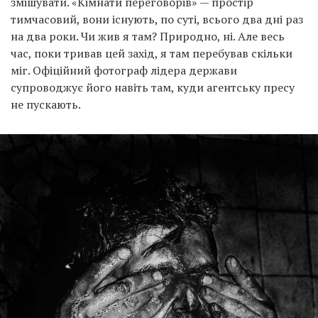
змішувати. «Кімнати переговорів» — простір
тимчасовий, вони існують, по суті, всього два дні раз
на два роки. Чи жив я там? Природно, ні. Але весь
час, поки тривав цей захід, я там перебував скільки
міг. Офіційний фотограф лідера держави
супроводжує його навіть там, куди агентську пресу
не пускають.