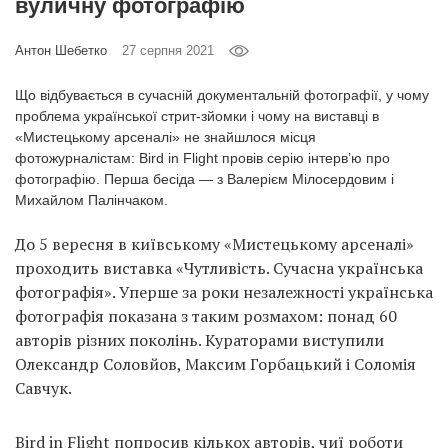
вуличну фотографію
Prize
‘21
Антон Шебетко
27 серпня 2021
Що відбувається в сучасній документальній фотографії, у чому
проблема української стрит-зйомки і чому на виставці в
«Мистецькому арсеналі» не знайшлося місця
фотожурналістам: Bird in Flight провів серію інтерв’ю про
RU
EN
фотографію. Перша бесіда — з Валерієм Мілосердовим і
Михайлом Палінчаком.
До 5 вересня в київському «Мистецькому арсеналі»
проходить виставка «Чутливість. Сучасна українська
фотографія». Уперше за роки незалежності українська
фотографія показана з таким розмахом: понад 60
авторів різних поколінь. Кураторами виступили
Олександр Соловйов, Максим Горбацький і Соломія
Савчук.
Bird in Flight попросив кількох авторів, чиї роботи