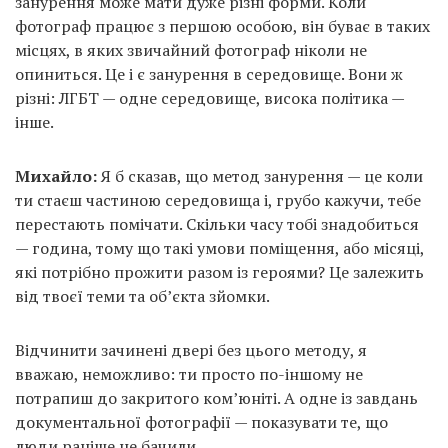
занурення може мати дуже різні форми. Коли
фотограф працює з першою особою, він буває в таких
місцях, в яких звичайний фотограф ніколи не
опиниться. Це і є занурення в середовище. Вони ж
різні: ЛГБТ — одне середовище, висока політика —
інше.
Михайло:
Я б сказав, що метод занурення — це коли
ти стаєш частиною середовища і, грубо кажучи, тебе
перестають помічати. Скільки часу тобі знадобиться
— година, тому що такі умови поміщення, або місяці,
які потрібно прожити разом із героями? Це залежить
від твоєї теми та об’єкта зйомки.
Відчинити зачинені двері без цього методу, я
вважаю, неможливо: ти просто по-іншому не
потрапиш до закритого ком’юніті. А одне із завдань
документальної фотографії — показувати те, що
люди раніше не бачили.