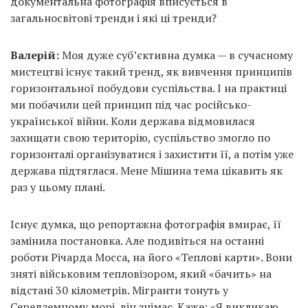
документальна фотографія вписується в
загальносвітові тренди і які ці тренди?
Валерій:
Моя дуже суб’єктивна думка — в сучасному
мистецтві існує такий тренд, як вивчення принципів
горизонтальної побудови суспільства. І на практиці
ми побачили цей принцип під час російсько-
української війни. Коли держава відмовилася
захищати свою територію, суспільство змогло по
горизонталі організуватися і захистити її, а потім уже
держава підтяглася. Мене Мішина тема цікавить як
раз у цьому плані.
Існує думка, що репортажна фотографія вмирає, її
замінила постановка. Але подивіться на останні
роботи Річарда Мосса, на його «Теплові карти». Вони
зняті військовим тепловізором, який «бачить» на
відстані 30 кілометрів. Мігранти тонуть у
Середземному морі, він знімає. Каже: «Я викликаю