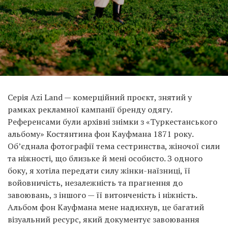
Серія Azi Land — комерційний проєкт, знятий у
рамках рекламної кампанії бренду одягу.
Референсами були архівні знімки з «Туркестанського
альбому» Костянтина фон Кауфмана 1871 року.
Об’єднала фотографії тема сестринства, жіночої сили
та ніжності, що близьке й мені особисто. З одного
боку, я хотіла передати силу жінки-наїзниці, її
войовничість, незалежність та прагнення до
завоювань, з іншого — її витонченість і ніжність.
Альбом фон Кауфмана мене надихнув, це багатий
візуальний ресурс, який документує завоювання