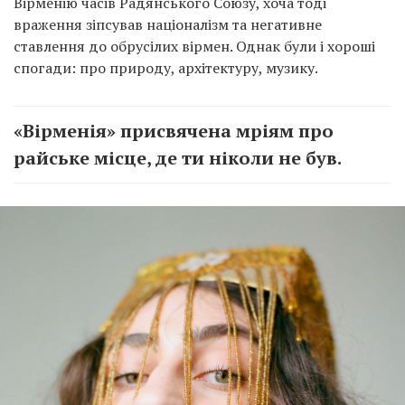
Вірменію часів Радянського Союзу, хоча тоді
враження зіпсував націоналізм та негативне
ставлення до обрусілих вірмен. Однак були і хороші
спогади: про природу, архітектуру, музику.
«Вірменія» присвячена мріям про
райське місце, де ти ніколи не був.