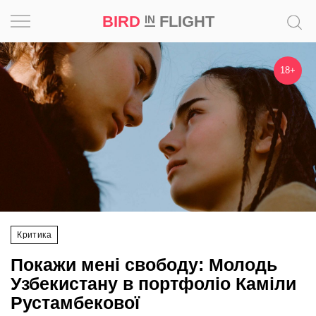
BIRD
FLIGHT
IN
Натхнення
18+
Фотопроєкт
Новини
Світ
Архітектура
Критика
Професія
Покажи мені свободу: Молодь
Bird
Узбекистану в портфоліо Каміли
in
Рустамбекової
Flight