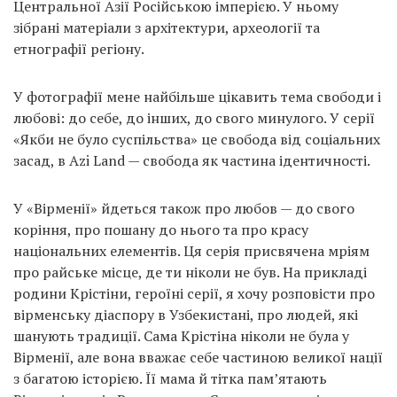
Центральної Азії Російською імперією. У ньому
зібрані матеріали з архітектури, археології та
етнографії регіону.
У фотографії мене найбільше цікавить тема свободи і
любові: до себе, до інших, до свого минулого. У серії
«Якби не було суспільства» це свобода від соціальних
засад, в Azi Land — свобода як частина ідентичності.
У «Вірменії» йдеться також про любов — до свого
коріння, про пошану до нього та про красу
національних елементів. Ця серія присвячена мріям
про райське місце, де ти ніколи не був. На прикладі
родини Крістіни, героїні серії, я хочу розповісти про
вірменську діаспору в Узбекистані, про людей, які
шанують традиції. Сама Крістіна ніколи не була у
Вірменії, але вона вважає себе частиною великої нації
з багатою історією. Її мама й тітка пам’ятають