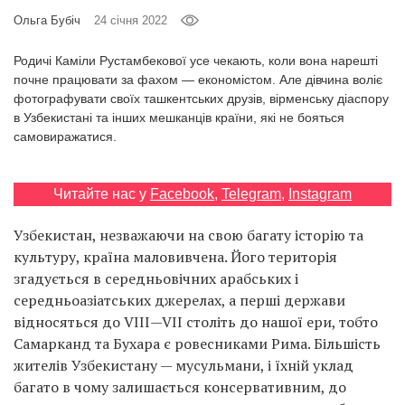
Prize
Ольга Бубіч
24 січня 2022
‘21
Родичі Каміли Рустамбекової усе чекають, коли вона нарешті
почне працювати за фахом — економістом. Але дівчина воліє
фотографувати своїх ташкентських друзів, вірменську діаспору
в Узбекистані та інших мешканців країни, які не бояться
самовиражатися.
RU
EN
Читайте нас у
Facebook
,
Telegram
,
Instagram
Узбекистан, незважаючи на свою багату історію та
культуру, країна маловивчена. Його територія
згадується в середньовічних арабських і
середньоазіатських джерелах, а перші держави
відносяться до VIII—VII століть до нашої ери, тобто
Самарканд та Бухара є ровесниками Рима. Більшість
жителів Узбекистану — мусульмани, і їхній уклад
багато в чому залишається консервативним, до