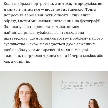
Коли я зібрала портрети як диптихи, то зрозуміла, що
думка не читається — щось не спрацювало. Тоді я
попросила героїв від руки описати їхній вибір
образу, і потім ми наклали пояснення на фотографії.
Як показує інстаграм-статистика, це моя
найпопулярніша публікація, і я гадаю, вона
підтверджує, що я зачепила гостру проблему нашого
суспільства. Також мені здається дуже важливим,
щоб свободу у самовираженні мали й місцеві
чоловіки, наприклад транслюючи її через макіяж або
лак для нігтів.