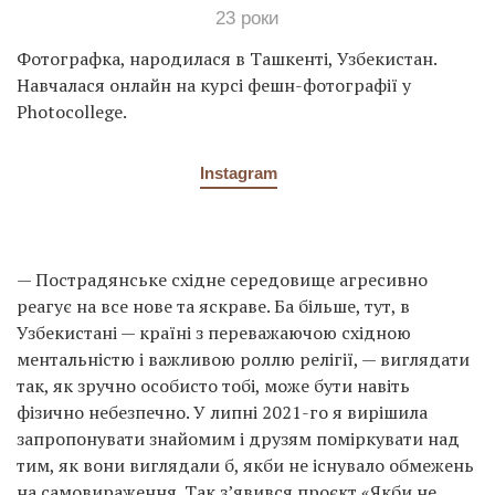
23 роки
Фотографка, народилася в Ташкенті, Узбекистан.
Навчалася онлайн на курсі фешн-фотографії у
Photocollege.
Instagram
— Пострадянське східне середовище агресивно
реагує на все нове та яскраве. Ба більше, тут, в
Узбекистані — країні з переважаючою східною
ментальністю і важливою роллю релігії, — виглядати
так, як зручно особисто тобі, може бути навіть
фізично небезпечно. У липні 2021-го я вирішила
запропонувати знайомим і друзям поміркувати над
тим, як вони виглядали б, якби не існувало обмежень
на самовираження. Так з’явився проєкт «Якби не