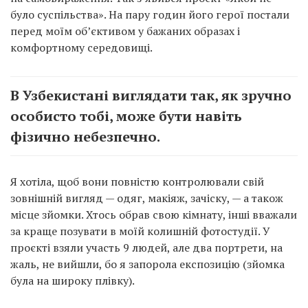
було суспільства». На пару годин його герої постали
перед моїм об’єктивом у бажаних образах і
комфортному середовищі.
В Узбекистані виглядати так, як зручно
особисто тобі, може бути навіть
фізично небезпечно.
Я хотіла, щоб вони повністю контролювали свій
зовнішній вигляд — одяг, макіяж, зачіску, — а також
місце зйомки. Хтось обрав свою кімнату, інші вважали
за краще позувати в моїй колишній фотостудії. У
проєкті взяли участь 9 людей, але два портрети, на
жаль, не вийшли, бо я запорола експозицію (зйомка
була на широку плівку).