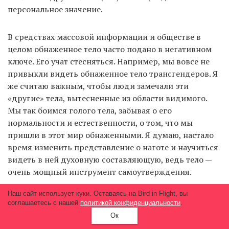
персональное значение.
В средствах массовой информации и обществе в
целом обнаженное тело часто подано в негативном
ключе. Его учат стесняться. Например, мы вовсе не
привыкли видеть обнаженное тело трансгендеров. Я
же считаю важным, чтобы люди замечали эти
«другие» тела, вытесненные из области видимого.
Мы так боимся голого тела, забывая о его
нормальности и естественности, о том, что мы
пришли в этот мир обнаженными. Я думаю, настало
время изменить представление о наготе и научиться
видеть в ней духовную составляющую, ведь тело —
очень мощный инструмент самоутверждения.
Наш сайт использует куки. Оставаясь на Bird in Flight, вы
соглашаетесь с нашей
политикой конфиденциальности
.
Мы не привыкли видеть обнаженное
Ок
тело трансгендеров. Я же считаю