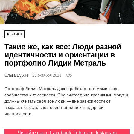
‘21
Фотопроект
Критика
Репортаж
Такие же, как все: Люди разной
Партнерский
идентичности и ориентации в
материал
портфолио Лидии Метраль
О
Ольга Бубич
25 октября 2021
птичке
Фотограф Лидия Метраль давно работает с темами квир-
Рекламодателям
сообщества и телесности. Она считает, что красивыми могут и
должны считать себя все люди — вне зависимости от
возраста, сексуальной ориентации или гендерной
идентичности.
Читайте нас в
Facebook
,
Telegram
,
Instagram