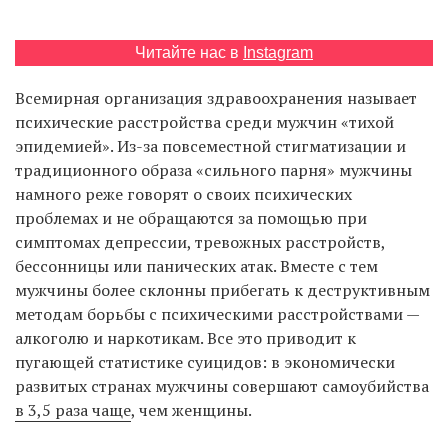
Читайте нас в
Instagram
EN
UA
Всемирная организация здравоохранения называет
психические расстройства среди мужчин «тихой
эпидемией». Из-за повсеместной стигматизации и
традиционного образа «сильного парня» мужчины
намного реже говорят о своих психических
проблемах и не обращаются за помощью при
симптомах депрессии, тревожных расстройств,
бессонницы или панических атак. Вместе с тем
мужчины более склонны прибегать к деструктивным
методам борьбы с психическими расстройствами —
алкоголю и наркотикам. Все это приводит к
пугающей статистике суицидов: в экономически
развитых странах мужчины совершают самоубийства
в 3,5 раза чаще
, чем женщины.