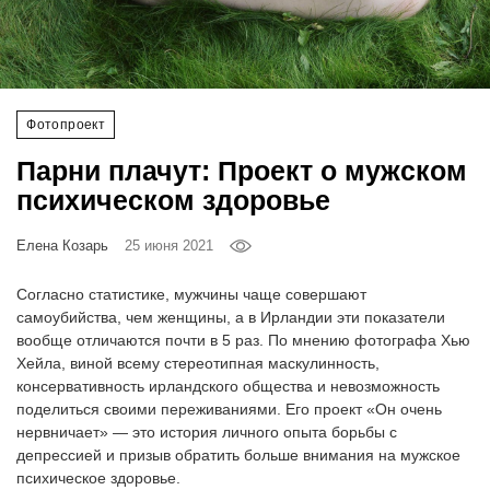
‘21
Фотопроект
Фотопроект
Репортаж
Парни плачут: Проект о мужском
Партнерский
психическом здоровье
материал
Елена Козарь
25 июня 2021
О
птичке
Согласно статистике, мужчины чаще совершают
самоубийства, чем женщины, а в Ирландии эти показатели
вообще отличаются почти в 5 раз. По мнению фотографа Хью
Рекламодателям
Хейла, виной всему стереотипная маскулинность,
консервативность ирландского общества и невозможность
поделиться своими переживаниями. Его проект «Он очень
нервничает» — это история личного опыта борьбы с
депрессией и призыв обратить больше внимания на мужское
психическое здоровье.