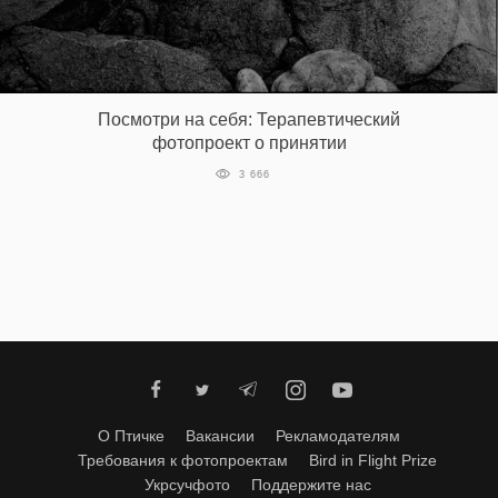
Посмотри на себя: Терапевтический
фотопроект о принятии
3 666
О Птичке
Вакансии
Рекламодателям
Требования к фотопроектам
Bird in Flight Prize
Укрсучфото
Поддержите нас