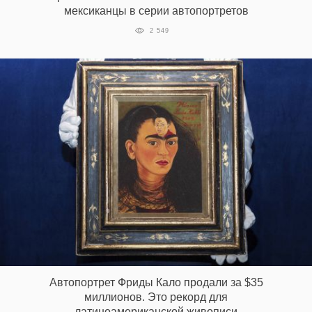
мексиканцы в серии автопортретов
2 549
EN
UA
Автопортрет Фриды Кало продали за $35
миллионов. Это рекорд для
латиноамериканской живописи