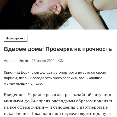
‘21
Фотопроект
Репортаж
Фотопроект
Партнерский
Вдвоем дома: Проверка на прочность
материал
Антон Шебетко
26 марта 2020
О
птичке
Кристина Боринская делает автопортреты вместе со своим
парнем, чтобы исследовать противоречия, возникающие
Рекламодателям
между людьми в паре.
Введение в Украине режима чрезвычайной ситуации
минимум до 24 апреля очевидным образом повлияет
на все сферы жизни — и отношения с партнером не
исключение. Пока политики неумело шутят про пути