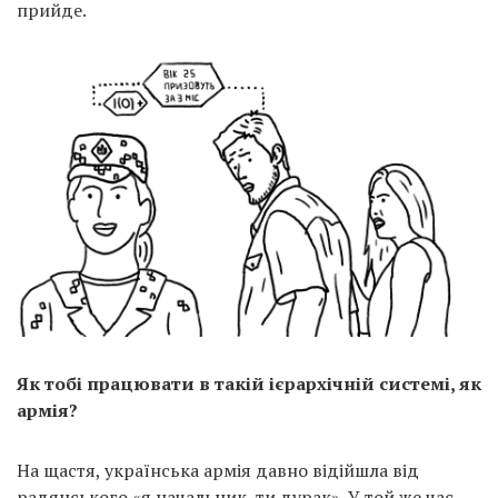
прийде.
Як тобі працювати в такій ієрархічній системі, як
армія?
На щастя, українська армія давно відійшла від
радянського «я начальник, ти дурак». У той же час