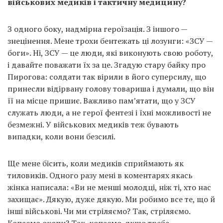
військових медиків і тактичну медицину?
З одного боку, надмірна героїзація. З іншого —
знецінення. Мене трохи бентежать ці лозунги: «ЗСУ —
боги». Ні, ЗСУ — це люди, які виконують свою роботу,
і давайте поважати їх за це. Згадую стару байку про
Пирогова: солдати так вірили в його суперсилу, що
принесли відірвану голову товариша і думали, що він
її на місце пришиє. Важливо пам’ятати, що у ЗСУ
служать люди, а не герої фентезі і їхні можливості не
безмежні. У військових медиків теж бувають
випадки, коли вони безсилі.
Ще мене бісить, коли медиків сприймають як
тиловиків. Одного разу мені в коментарях якась
жінка написала: «Ви не менші молодці, ніж ті, хто нас
захищає». Дякую, дуже дякую. Ми робимо все те, що й
інші військові. Чи ми стріляємо? Так, стріляємо.
Копаємо окопи? Так, копаємо, якщо треба.