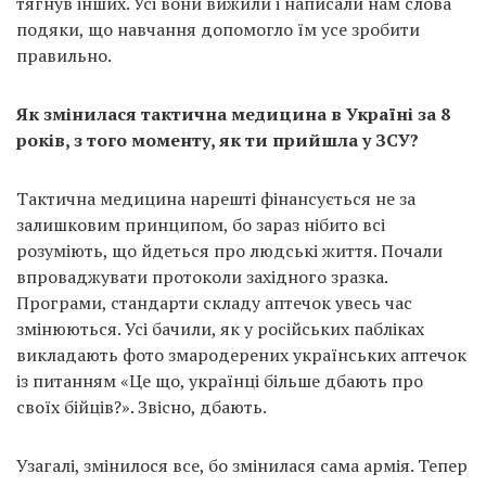
тягнув інших. Усі вони вижили і написали нам слова
подяки, що навчання допомогло їм усе зробити
правильно.
Як змінилася тактична медицина в Україні за 8
років, з того моменту, як ти прийшла у ЗСУ?
Тактична медицина нарешті фінансується не за
залишковим принципом, бо зараз нібито всі
розуміють, що йдеться про людські життя. Почали
впроваджувати протоколи західного зразка.
Програми, стандарти складу аптечок увесь час
змінюються. Усі бачили, як у російських пабліках
викладають фото змародерених українських аптечок
із питанням «Це що, українці більше дбають про
своїх бійців?». Звісно, дбають.
Узагалі, змінилося все, бо змінилася сама армія. Тепер