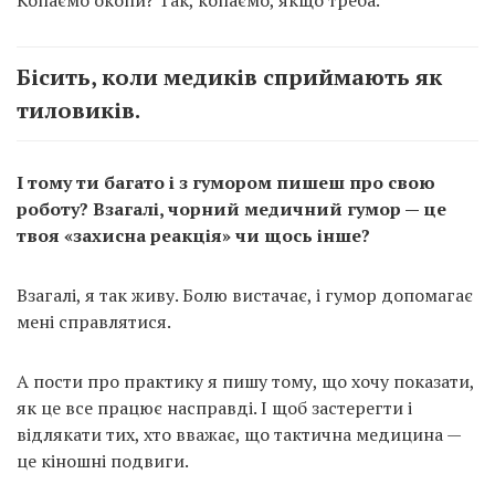
Бісить, коли медиків сприймають як
тиловиків.
І тому ти багато і з гумором пишеш про свою
роботу? Взагалі, чорний медичний гумор — це
твоя «захисна реакція» чи щось інше?
Взагалі, я так живу. Болю вистачає, і гумор допомагає
мені справлятися.
А пости про практику я пишу тому, що хочу показати,
як це все працює насправді. І щоб застерегти і
відлякати тих, хто вважає, що тактична медицина —
це кіношні подвиги.