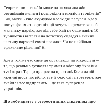
Теоретично — так. Чи може одна людина або
організація купити і розподілити мільйон турнікетів?
Так, може. Якщо акумулює необхідні ресурси. Але у
нас усі фонди та організації хочуть передати хоча б
маленьку партію, але від себе. Хай це буде навіть 10
турнікетів і витрати на логістику складуть значну
частину вартості самої посилки. Чи це найбільш
ефективне рішення? Ні.
Але в той же час саме ця організація на мікрорівні —
те, що реально дозволяє тримати оборону України
тут і зараз. Те, що працює на практиці. Коли одній
людині щось потрібно, все її село світ переверне, але
знайде і все відправить — це така суперсила
українців.
Що тебе дратує у стереотипних уявленнях про