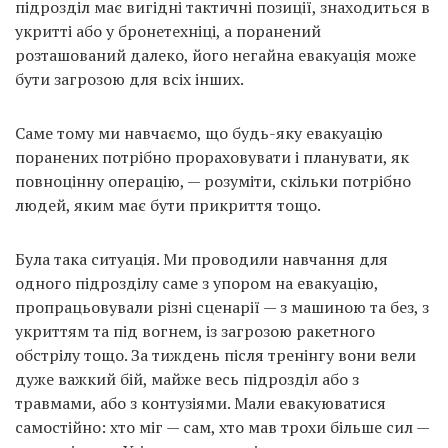
підрозділ має вигідні тактичні позиції, знаходиться в
укритті або у бронетехніці, а поранений
розташований далеко, його негайна евакуація може
бути загрозою для всіх інших.
Саме тому ми навчаємо, що будь-яку евакуацію
поранених потрібно прораховувати і планувати, як
повноцінну операцію, — розуміти, скільки потрібно
людей, яким має бути прикриття тощо.
Була така ситуація. Ми проводили навчання для
одного підрозділу саме з упором на евакуацію,
пропрацьовували різні сценарії — з машиною та без, з
укриттям та під вогнем, із загрозою ракетного
обстрілу тощо. За тиждень після тренінгу вони вели
дуже важкий бій, майже весь підрозділ або з
травмами, або з контузіями. Мали евакуюватися
самостійно: хто міг — сам, хто мав трохи більше сил —