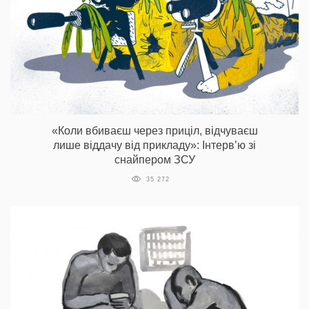
«Коли вбиваєш через приціл, відчуваєш
лише віддачу від прикладу»: Інтерв’ю зі
снайпером ЗСУ
35 272