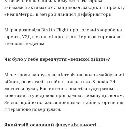
8 тисяч бійців. У цивільному житті Назарова
займалася активізмом: наприклад, завдяки її проєкту
«РеаніМетро» в метро з’явилися дефібрилятори.
Марія розповіла Bird in Flight про головні хвороби на
фронті, УЗД в окопах і про те, як Пирогов «пришивав
голови» солдатам.
Чи було у тебе передчуття «великої війни»?
Мене трохи напружувала істерія навколо «майбутньої
війни», бо взагалі-то війна тривала вже 8 років. 24
лютого я була у Вашингтоні: полетіла туди разом із
колегами за урядовою програмою з обміну досвідом.
Звісно, щойно почалося повномасштабне вторгнення,
я терміново повернулася.
Який твій основний фокус діяльності —