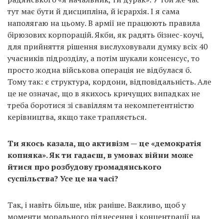
тут має бути й дисципліна, й ієрархія. І я сама
наполягаю на цьому. В армії не працюють правила
бірюзових корпорацій. Якби, як радять бізнес-коучі,
для прийняття рішення вислуховували думку всіх 40
учасників підрозділу, а потім шукали консенсус, то
просто жодна військова операція не відбулася б.
Тому так: є структура, кордони, відповідальність. Але
це не означає, що в якихось кричущих випадках не
треба боротися зі свавіллям та некомпетентністю
керівництва, якщо таке трапляється.
Ти якось казала, що активізм — це «демократія
копняка». Як ти гадаєш, в умовах війни може
йтися про розбудову громадянського
суспільства? Усе це на часі?
Так, і навіть більше, ніж раніше. Важливо, щоб у
моменти морального піднесення і концентрації на