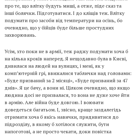
про те, що влітку будуть миші, а отже, піде сказ та
інші болячки. Підготуватися. І до кліщів теж. Влітку
подумати про засоби від температури на осінь, бо
очевидно, що у бійців буде більше простудних
захворювань.
Усім, хто поки не в армії, теж раджу подумати хоча б
на кілька кроків наперед. Я нещодавно була в Києві,
дивилася на людей на вулицях, і мені, як у
комп’ютерній грі, ввижалися таблички над головами:
«Буде призваний за 2 місяці», «Буде призваний за 47
днів». Я це бачу, а вони ні. Цілком очевидно, що якщо
людина досі не призвалася, то вона не дуже хоче йти
в армію. Але війна буде довгою. І воювати
доведеться багатьом. І, звісно, краще заздалегідь
отримати хоча б якісь навички, придивитися до
підрозділу, в якому б хотілося служити, бути
напоготові, а не просто чекати, доки повістка