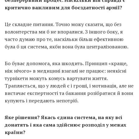
критично важливим для боєздатності армії?
Це складне питання. Точно можу сказати, що без
волонтерства ми б не впоралися. З іншого боку, я
часто думаю про те, наскільки більш ефективною
була б ця система, якби вона була централізованою.
Бо буває допомога, яка шкодить. Принцип «краще,
ніж нічого» в медицині взагалі не працює: неякісні
турнікети можуть комусь вартувати життя.
Трапляється, що у людей є і гроші, і мотивація, але не
вистачає експертності та бажання розібратися й вони
купують і передають непотріб.
Яке рішення? Якась єдина система, на яку всі
донатять і яка сама здійснює розподіл у межах
країни?