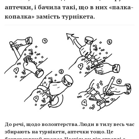
аптечки, і бачила такі, що в них «палка-
копалка» замість турнікета.
До речі, щодо волонтерства. Люди в тилу весь час
збирають на турнікети, аптечки тощо. Це
безперервний процес. Наскільки він справді є