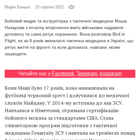
Prize
Марія Банько
23 серпня 2022
‘21
Бойовий медик та інструкторка з тактичної медицини Маша
Назарова з початку вторгнення вчить військових надавати
допомогу та сама рятує поранених. Вона розповіла Bird in
Flight, як за 8 років змінилася тактична медицина в Україні, що
рятує життя на фронті та коли допомога, навпаки, може
зашкодити.
RU
EN
Читайте нас у
Facebook
,
Telegram
,
Instagram
Коли Маші було 17 років, вона намалювала на
футболці червоний хрест і долучилася до медичної
служби Майдану. У 2014-му вступила до лав ЗСУ.
Навчалася в Німеччині, отримала сертифікацію
бойового медика за стандартами США. Стала
співавторкою програм підготовки з тактичної
медицини Генштабу ЗСУ і навчила на тренінгах понад