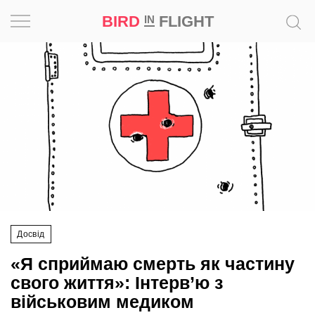
BIRD
FLIGHT
IN
Натхнення
Фотопроєкт
Новини
Світ
Архітектура
Досвід
Професія
«Я сприймаю смерть як частину
Bird
свого життя»: Інтерв’ю з
in
військовим медиком
Flight