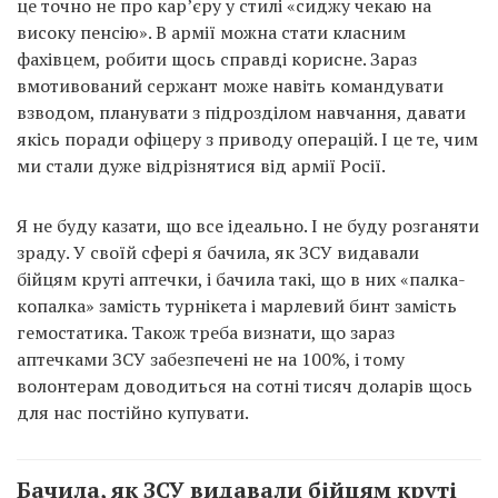
це точно не про кар’єру у стилі «сиджу чекаю на
високу пенсію». В армії можна стати класним
фахівцем, робити щось справді корисне. Зараз
вмотивований сержант може навіть командувати
взводом, планувати з підрозділом навчання, давати
якісь поради офіцеру з приводу операцій. І це те, чим
ми стали дуже відрізнятися від армії Росії.
Я не буду казати, що все ідеально. І не буду розганяти
зраду. У своїй сфері я бачила, як ЗСУ видавали
бійцям круті аптечки, і бачила такі, що в них «палка-
копалка» замість турнікета і марлевий бинт замість
гемостатика. Також треба визнати, що зараз
аптечками ЗСУ забезпечені не на 100%, і тому
волонтерам доводиться на сотні тисяч доларів щось
для нас постійно купувати.
Бачила, як ЗСУ видавали бійцям круті