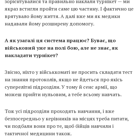
зорієнтувалися та правильно наклали турнікет — ми
якраз встигли пройти саме цю частину. І фактично це
врятувало йому життя. А далі вже ми як медики
надавали йому розширену допомогу.
А як узагалі ця система працює? Буває, що
військовий уже на полі бою, але не знає, як
накладати турнікет?
Звісно, ніхто у військкоматі не просить складати тест
на знання протоколів, якщо не йдеться про якісь
суперелітні підрозділи. У тому й сенс армії, що
можеш прийти нульовим, а тебе всьому навчать.
Тож усі підрозділи проходять навчання, і вже
безпосередньо у керівників на місцях треба питати,
чи подбали вони про те, щоб бійців навчили і
тактичної медицини також.