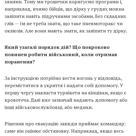
хвилин. Тому ми трошечки коригуємо програми і,
наприклад, вчимо бійців, що дірку у грудях можна
заліпити навіть підручними засобами. Без складних
слів — їм не треба знати, що таке пневмоторакс чи
оклюзія. Але вони мають знати, як заліпити ту дірку.
Який узагалі порядок дій? Що покроково
повинен робити військовий, коли отримав
поранення?
За інструкцією потрібно вести вогонь у відповідь,
переміститися в укриття і надати собі допомогу. У
першу чергу накласти турнікети на кінцівки, якщо є
кровотеча. Далі вже зазвичай надають допомогу або
інші військовослужбовці, або медики.
Рішення про евакуацію завжди приймає командир:
саме він оцінює обстановку. Наприклад, якщо весь