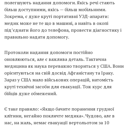
полегшують надання допомоги. Якісь речі стають
більш доступними, якісь — більш мобільними.
Зокрема, є дуже круті портативні УЗД-апарати:
медик може не те що в машині, а навіть в окопі
під’єднати його до телефона, провести діагностику і
правильно надати допомогу.
Протоколи надання допомоги постійно
оновлюються, але є важлива деталь. Тактична
медицина як наука переважно твориться у США. Вони
орієнтуються на свій досвід Афганістану та Іраку.
Зараз у США мало військових операцій, натомість
круті технічні засоби для евакуації. Тож курс для
бійців дуже обмежений.
Є таке правило: «Якщо бачите поранення грудної
клітини, негайно покличте медика». Чудово, але в
нас, на жаль, немає евакуації вертольотом за 10