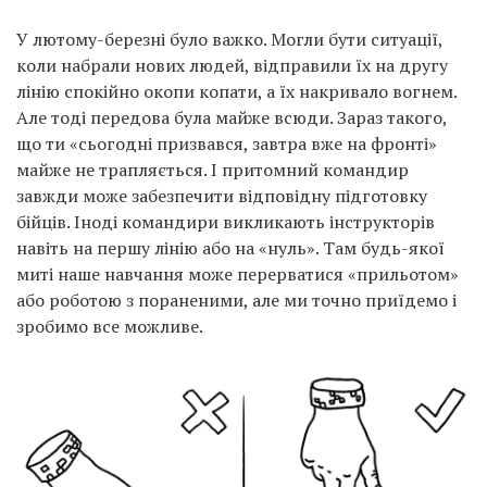
У лютому-березні було важко. Могли бути ситуації,
коли набрали нових людей, відправили їх на другу
лінію спокійно окопи копати, а їх накривало вогнем.
Але тоді передова була майже всюди. Зараз такого,
що ти «сьогодні призвався, завтра вже на фронті»
майже не трапляється. І притомний командир
завжди може забезпечити відповідну підготовку
бійців. Іноді командири викликають інструкторів
навіть на першу лінію або на «нуль». Там будь-якої
миті наше навчання може перерватися «прильотом»
або роботою з пораненими, але ми точно приїдемо і
зробимо все можливе.