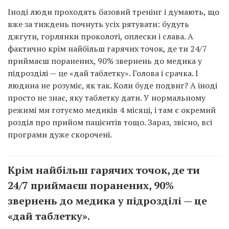
Іноді люди проходять базовий тренінг і думають, що
вже за тиждень почнуть усіх рятувати: будуть
джгути, горлянки проколоті, оплески і слава. А
фактично крім найбільш гарячих точок, де ти 24/7
приймаєш поранених, 90% звернень до медика у
підрозділі — це «дай таблетку». Голова і срачка. І
людина не розуміє, як так. Коли буде подвиг? А іноді
просто не знає, яку таблетку дати. У нормальному
режимі ми готуємо медиків 4 місяці, і там є окремий
розділ про прийом пацієнтів тощо. Зараз, звісно, всі
програми дуже скорочені.
Крім найбільш гарячих точок, де ти
24/7 приймаєш поранених, 90%
звернень до медика у підрозділі — це
«дай таблетку».