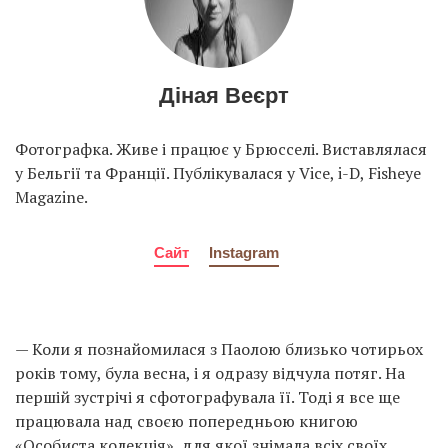
Діная Веєрт
Фотографка. Живе і працює у Брюсселі. Виставлялася
у Бельгії та Франції. Публікувалася у Vice, i-D, Fisheye
Magazine.
Сайт
Instagram
— Коли я познайомилася з Паолою близько чотирьох
років тому, була весна, і я одразу відчула потяг. На
першій зустрічі я сфотографувала її. Тоді я все ще
працювала над своєю попередньою книгою
«Особиста колекція», для якої знімала всіх своїх