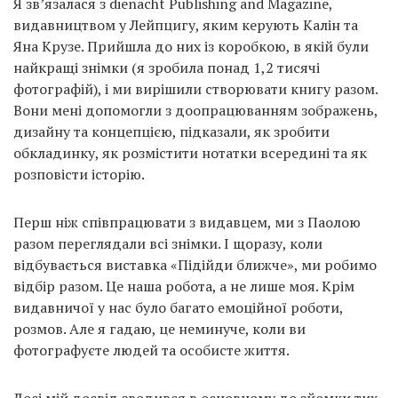
Я зв’язалася з dienacht Publishing and Magazine,
видавництвом у Лейпцигу, яким керують Калін та
Яна Крузе. Прийшла до них із коробкою, в якій були
найкращі знімки (я зробила понад 1,2 тисячі
фотографій), і ми вирішили створювати книгу разом.
Вони мені допомогли з доопрацюванням зображень,
дизайну та концепцією, підказали, як зробити
обкладинку, як розмістити нотатки всередині та як
розповісти історію.
Перш ніж співпрацювати з видавцем, ми з Паолою
разом переглядали всі знімки. І щоразу, коли
відбувається виставка «Підійди ближче», ми робимо
відбір разом. Це наша робота, а не лише моя. Крім
видавничої у нас було багато емоційної роботи,
розмов. Але я гадаю, це неминуче, коли ви
фотографуєте людей та особисте життя.
Досі мій досвід зводився в основному до зйомки тих,