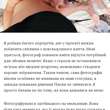
Я робила багато портретів, але у проєкті можна
побачити світлини з повсякденного життя. Мені
здається, фотограф повинен вміти відчути потрібний
для зйомки момент. Якщо з героєм не встановився
зв’язок або людині незручно, неможливо створити
хороше зображення. Таким чином, сама фотографія
ніколи особливо не впливала на наші стосунки, я
завжди поважала рішення Паоли не зніматися. Я
просто бачила це по тому, як вона дивилася на мене.
Фотографувала я здебільшого на мильницю. Вона
була така маленька, що її можна було легко сховати в