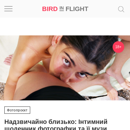
BIRD
FLIGHT
IN
Натхнення
Фотопроєкт
18+
Новини
Світ
Архітектура
Професія
Фотопроєкт
Bird
Надзвичайно близько: Інтимний
in
Flight
щоденник фотографки та її музи