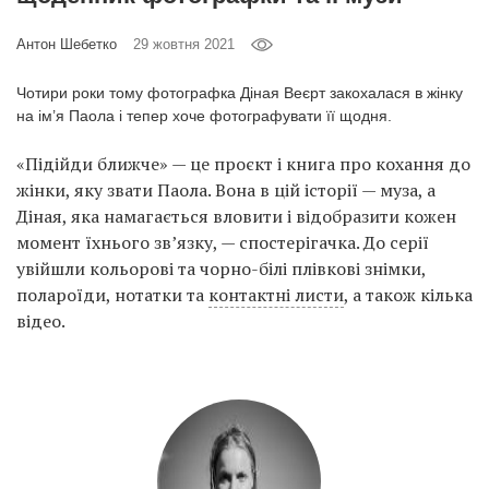
Prize
‘21
Антон Шебетко
29 жовтня 2021
Чотири роки тому фотографка Діная Веєрт закохалася в жінку
на ім’я Паола і тепер хоче фотографувати її щодня.
«Підійди ближче» — це проєкт і книга про кохання до
жінки, яку звати Паола. Вона в цій історії — муза, а
RU
EN
Діная, яка намагається вловити і відобразити кожен
момент їхнього зв’язку, — спостерігачка. До серії
увійшли кольорові та чорно-білі плівкові знімки,
полароїди, нотатки та
контактні листи
, а також кілька
відео.