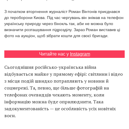
Prize
‘21
З початком вторгнення журналіст Роман Вінтонів приєднався
до тероборони Києва. Під час чергувань він знімав на телефон
українську природу через бінокль так, аби не можна було
визначити розташування підрозділу. Зараз Роман виставив ці
фото на аукціон, щоб зібрати кошти для своєї бригади.
RU
EN
Читайте нас у
Instagram
Сьогоднішня російсько-українська війна
відбувається майже у прямому ефірі: світлини і відео
з місця подій швидко потрапляють у новини й
соцмережі. Та, певно, ще більше фотографій на
телефонах очевидців чекають моменту, коли
інформацію можна буде оприлюднити. Така
задокументованість — це особливість усіх новітніх
воєн.