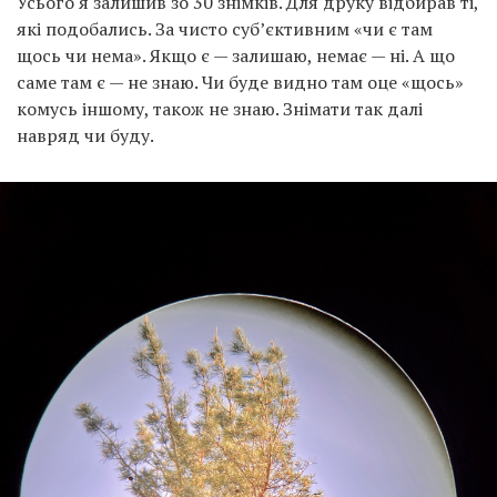
Усього я залишив зо 30 знімків. Для друку відбирав ті,
які подобались. За чисто субʼєктивним «чи є там
щось чи нема». Якщо є — залишаю, немає — ні. А що
саме там є — не знаю. Чи буде видно там оце «щось»
комусь іншому, також не знаю. Знімати так далі
навряд чи буду.