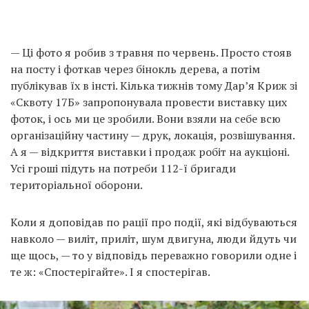
— Ці фото я робив з травня по червень. Просто стояв
на посту і фоткав через бінокль дерева, а потім
публікував їх в інсті. Кілька тижнів тому Дарʼя Криж зі
«Сквоту 17Б» запропонувала провести виставку цих
фоток, і ось ми це зробили. Вони взяли на себе всю
організаційну частину — друк, локація, розвішування.
А я — відкриття виставки і продаж робіт на аукціоні.
Усі гроші підуть на потреби 112-ї бригади
територіальної оборони.
Коли я доповідав по рації про події, які відбуваються
навколо — виліт, приліт, шум двигуна, люди йдуть чи
ще щось, — то у відповідь переважно говорили одне і
те ж: «Спостерігайте». І я спостерігав.