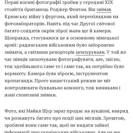
Перші воєнні фотографії зробив у середині XIX
століття британець Роджер Фентон. Він
знімав
Кримську війну з фургона, який переобладнав на
фотолабораторію. Навіть під час Другої світової
багато солдатів окрім зброї мали ще й камери.
Щоправда, стосувалося це в основному німецької
армії: радянським військовим було заборонено
знімати, а світлини репортерів
цензурували
. У той же
час німців заохочували фотографувати, але, звісно,
теж здебільшого саме те і саме так, як потрібно було
вермахту. Камера була зброєю, інструментом
пропаганди. Проте нацистський режим не міг
контролювати буквально кожного, тож виникали і
живі спонтанні знімки.
Фото, які Майкл Щур зараз продає на аукціоні, навряд
чи розкажуть багато про події цих місяців. Зрештою,
зроблені вони саме так, щоб не видати зайвої
інформації про українських військових. Але це ще