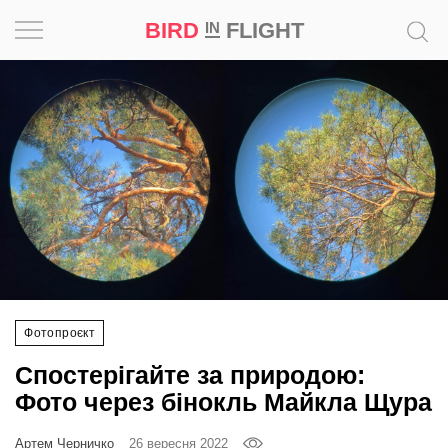
BIRD
FLIGHT
IN
Натхнення
Фотопроєкт
Новини
Світ
Архітектура
Фотопроєкт
Професія
Спостерігайте за природою:
Bird
Фото через бінокль Майкла Щура
in
Flight
Артем Черничко
26 вересня 2022