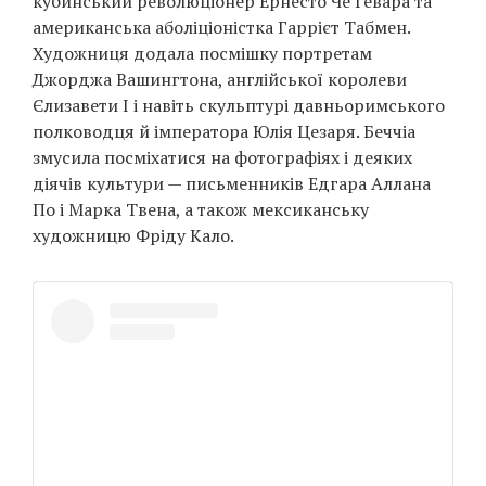
кубинський революціонер Ернесто Че Гевара та
Prize
американська аболіціоністка Гаррієт Табмен.
‘21
Художниця додала посмішку портретам
Джорджа Вашингтона, англійської королеви
Єлизавети I і навіть скульптурі давньоримського
полководця й імператора Юлія Цезаря. Беччіа
змусила посміхатися на фотографіях і деяких
діячів культури — письменників Едгара Аллана
RU
EN
По і Марка Твена, а також мексиканську
художницю Фріду Кало.