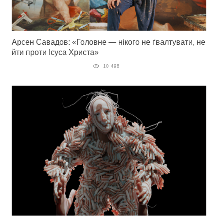
Арсен Савадов: «Головне — нікого не ґвалтувати, не
йти проти Ісуса Христа»
10 498