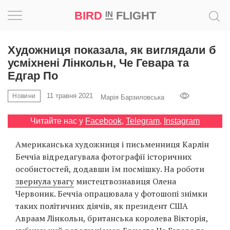
BIRD
FLIGHT
IN
Натхнення
Художниця показала, як виглядали б
усміхнені Лінкольн, Че Гевара та
Фотопроєкт
Едгар По
11 травня 2021
Новини
Новини
Марія Барзиловська
Читайте нас у
Facebook
,
Telegram
,
Instagram
Світ
Американська художниця і письменниця Карлін
Архітектура
Беччіа відредагувала фотографії історичних
особистостей, додавши їм посмішку. На роботи
Професія
звернула увагу
мистецтвознавиця Олена
Червоник. Беччіа опрацювала у фотошопі знімки
Bird
таких політичних діячів, як президент США
in
Авраам Лінкольн, британська королева Вікторія,
Flight