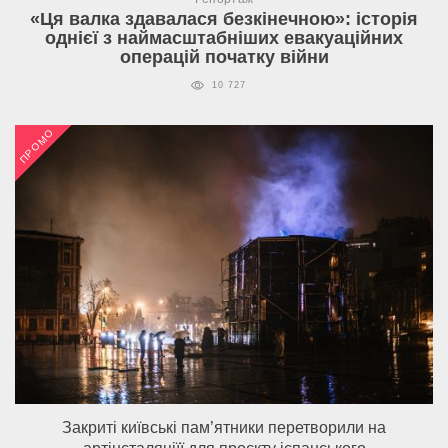
«Ця валка здавалася безкінечною»: історія
однієї з наймасштабніших евакуаційних
операцій початку війни
10 727
ПРОМО
Закриті київські пам’ятники перетворили на