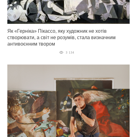
Як «Герніка» Пікассо, яку художник не хотів
створювати, а світ не розумів, стала визначним
антивоєнним твором
3 134