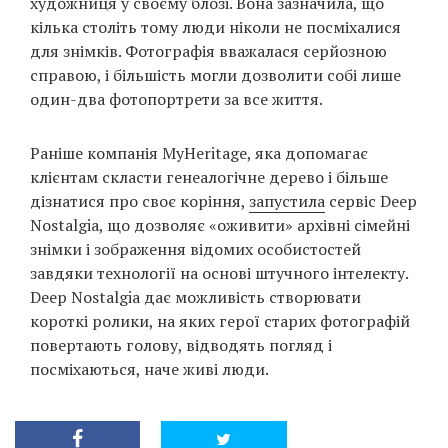
художниця у своєму блозі. Вона зазначила, що
кілька століть тому люди ніколи не посміхалися
для знімків. Фотографія вважалася серйозною
справою, і більшість могли дозволити собі лише
один-два фотопортрети за все життя.
Раніше компанія MyHeritage, яка допомагає
клієнтам скласти генеалогічне дерево і більше
дізнатися про своє коріння,
запустила
сервіс Deep
Nostalgia, що дозволяє «оживити» архівні сімейні
знімки і зображення відомих особистостей
завдяки технології на основі штучного інтелекту.
Deep Nostalgia дає можливість створювати
короткі ролики, на яких герої старих фотографій
повертають голову, відводять погляд і
посміхаються, наче живі люди.