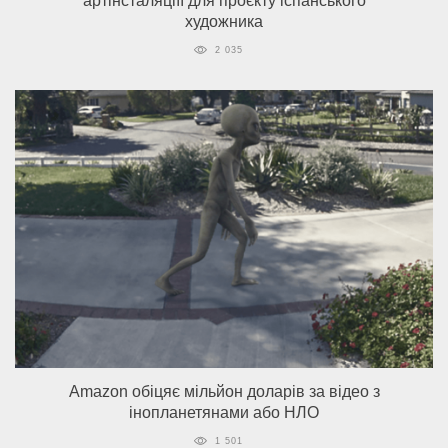
артінсталяціїї для проєкту іспанського
художника
2 035
Amazon обіцяє мільйон доларів за відео з
інопланетянами або НЛО
1 501