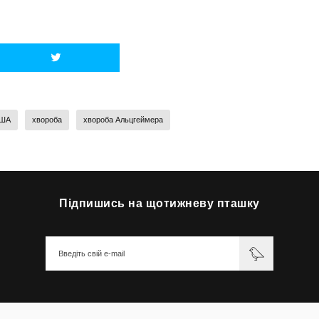
ША
хвороба
хвороба Альцгеймера
Підпишись на щотижневу пташку