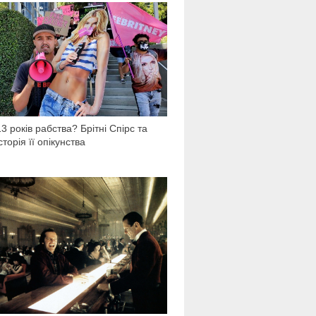
37 128
13 років рабства? Брітні Спірс та
історія її опікунства
9 763