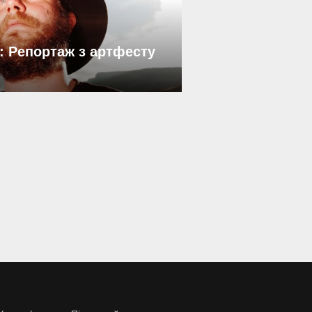
: Репортаж з артфесту