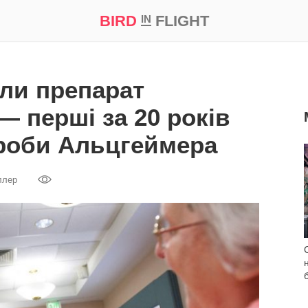
BIRD
FLIGHT
IN
а
Професія
Bird in Flight Prize ‘21
ли препарат
— перші за 20 років
ороби Альцгеймера
ллер