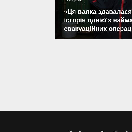
Репортаж
«Ця валка здавалася
історія однієї з най
евакуаційних операц