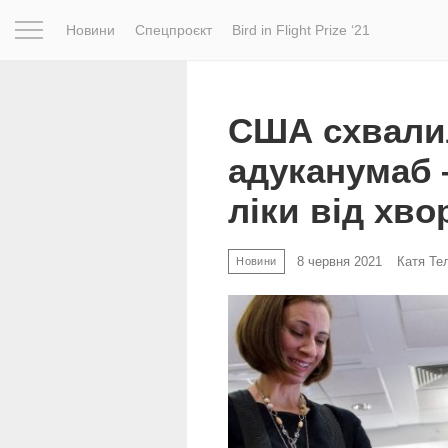
Новини
Спецпроєкт
Bird in Flight Prize ‘21
Натхнення
Фотопроєкт
Новини
Світ
Архітектур
США схвали
адуканумаб 
ліки від хв
8 червня 2021
Катя Те
Новини