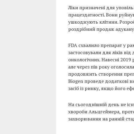
Ліки призначені для уповіл
працездатності. Вони руйную
ушкоджують клітини. Розроб
роздрібний продаж адукану
FDA схвалило препарат у рам
застосовували для ліків ві
онкологічних. Навесні 2019
але через пів року оголосил
продовжить створення препа
Biogen проведе додаткові в
засіб із ринку, якщо його е
На сьогоднішній день не іс
хвороби Альцгеймера, проте
захворювання на ранній стад