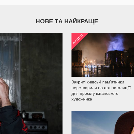
НОВЕ ТА НАЙКРАЩЕ
ПРОМО
2 035
Закриті київські пам’ятники
перетворили на артінсталяціїї
для проєкту іспанського
художника
2 200