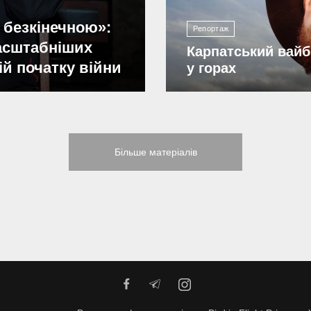
 безкінечною»:
Репортаж
масштабніших
Карпатський вайб
ій початку війни
у горах
Більше матеріалів