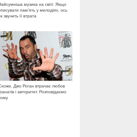
Найсумніша музика на світі: Якщо
описувати пам’ять у мелодіях, ось
як звучить її втрата
4 030
Схоже, Джо Роган втрачає любов
фанатів і авторитет. Розповідаємо
чому