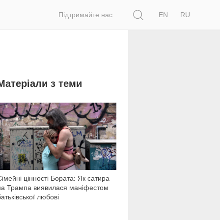
Пошук
Підтримайте нас
EN
RU
Матеріали з теми
2 257
Сімейні цінності Бората: Як сатира
на Трампа виявилася маніфестом
батьківської любові