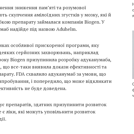
ьнення зниження пам’яті та розумової
ть скупчення амілоїдних згустків у мозку, які й
кою препарату займалася компанія Biogen. У
маб надійде під назвою Aduhelm.
ках особливої ​​прискореної програми, яку
д деяких серйозних захворювань, наприклад
 року Biogen призупинила розробку адуканумаба,
а, що все-таки виявила докази ефективності та
рату. FDA схвалило адуканумаб за умови, що
ипробування, і попередило, що може відкликати
фективність не буде доведена.
нує препаратів, здатних призупинити розвиток
 є ліки, які можуть уповільнити розвиток
ії.