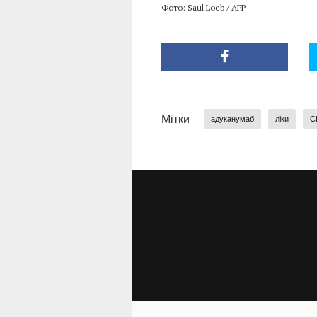
Фото: Saul Loeb / AFP
Мітки
адуканумаб
ліки
С