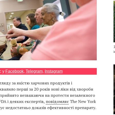
с у
Facebook
,
Telegram
,
Instagram
гляду за якістю харчових продуктів і
валило перші за 20 років нові ліки від хвороби
 прийнято незважаючи на протести незалежного
DA і деяких експертів,
повідомляє
The New York
нує недостатньо доказів ефективності препарату.