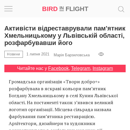
BIRD
FLIGHT
IN
Натхнення
Активісти відреставрували пам’ятник
Хмельницькому у Львівській області,
Фотопроєкт
розфарбувавши його
1 липня 2021
Новини
Новини
Марія Барзиловська
Читайте нас у
Facebook
,
Telegram
,
Instagram
Світ
Громадська організація «Твори добро+»
Архітектура
розфарбувала в яскраві кольори пам’ятник
Богдану Хмельницькому в селі Кунин Львівської
Професія
області. На постаменті також з’явився великий
логотип організації. Місцева сільрада назвала
Bird
фарбування пам’ятника реставрацією.
in
Архітектори, дизайнери та художники
Flight