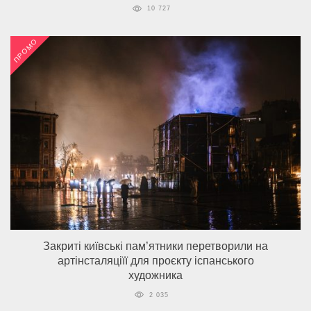
10 727
ПРОМО
Закриті київські пам’ятники перетворили на
артінсталяціїї для проєкту іспанського
художника
2 035