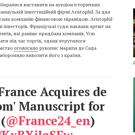
збиралися виставити на аукціон історичних
нцузькій інвестиційній фірмі Aristophil. За два
сила компанію фінансовою пірамідою. Aristophil
 інвесторів. Французькі суди наклали арешт на
нтів, які раніше придбала компанія. Усю
ти під час торгів, однак втрутилося
омство
оголосило
рукопис маркіза де Сада
аборонило вивозити його з країни.
France Acquires de
om' Manuscript for
(
@France24_en
)
co/KxBXjJqSFw