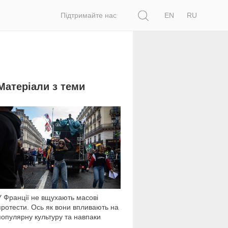
Пошук
Підтримайте нас
EN
RU
Матеріали з теми
552
У Франції не вщухають масові
протести. Ось як вони впливають на
популярну культуру та навпаки