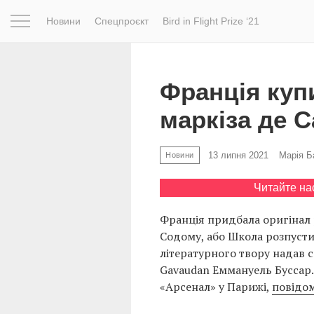
Новини
Спецпроєкт
Bird in Flight Prize ‘21
Натхнення
Фотопроєкт
Новини
Світ
Архітектур
Франція куп
маркіза де С
13 липня 2021
Марія Б
Новини
Читайте на
Франція придбала оригінал 
Содому, або Школа розпусти»
літературного твору надав 
Gavaudan Еммануель Буссар.
«Арсенал» у Парижі,
повідо