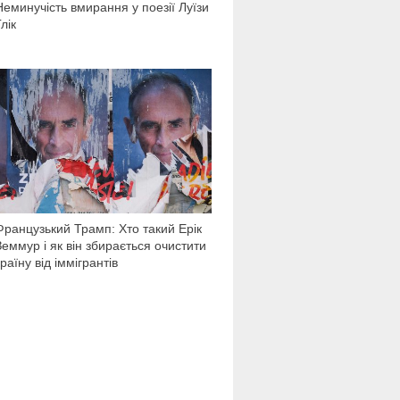
Неминучість вмирання у поезії Луїзи
лік
4 896
Французький Трамп: Хто такий Ерік
Земмур і як він збирається очистити
країну від іммігрантів