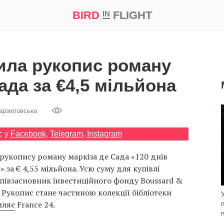
BIRD
FLIGHT
IN
а
Професія
Bird in Flight Prize ‘21
ила рукопис роману
ада за €4,5 мільйона
арзиловська
с у
Facebook
,
Telegram
,
Instagram
рукопису роману маркіза де Сада «120 днів
 за € 4,55 мільйона. Усю суму для купівлі
співзасновник інвестиційного фонду Boussard &
 Рукопис стане частиною колекції бібліотеки
мляє
France 24.