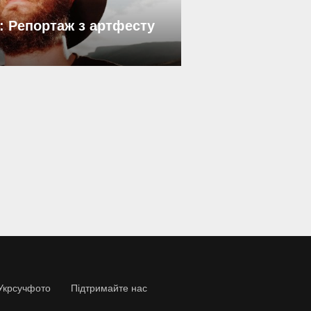
: Репортаж з артфесту
Укрсучфото
Підтримайте нас