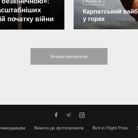
 безкінечною»:
Репортаж
масштабніших
Карпатський вайб
ій початку війни
у горах
Більше матеріалів
кламодавцям
Вимога до фотопроектів
Bird in Flight Prize