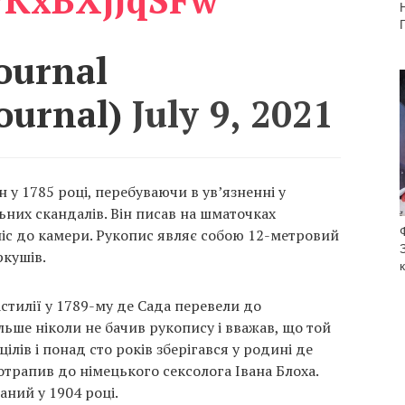
Г
ournal
ournal)
July 9, 2021
 у 1785 році, перебуваючи в ув’язненні у
льних скандалів. Він писав на шматочках
ніс до камери. Рукопис являє собою 12-метровий
ркушів.
стилії у 1789-му де Сада перевели до
ільше ніколи не бачив рукопису і вважав, що той
ілів і понад сто років зберігався у родині де
отрапив до німецького сексолога Івана Блоха.
аний у 1904 році.