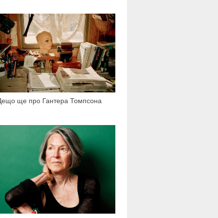
2 712
Дещо ще про Гантера Томпсона
1 472