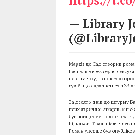
— Library J
(@LibraryJ
Маркіз де Сад створив роман
Бастилії через серію сексуа
пергаменту, які таємно про
сувій, що складається з 33 а
За десять днів до штурму Ба
психіатричної лікарні. Він б
був знищений, проте текст уц
Вільньов-Тран, після чого п
Роман уперше був опубліков