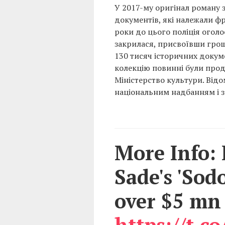
У 2017-му оригінал роману 
документів, які належали фра
роки до цього поліція оголо
закрилася, присвоївши гроші
130 тисяч історичних докуме
колекцію повинні були прода
Міністерство культури. Від
національним надбанням і з
More Info: 
Sade's 'Sod
over $5 mn 
https://t.