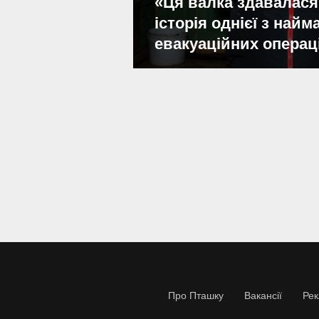
«Ця валка здавалася
історія однієї з най
евакуаційних операц
Про Пташку
Вакансії
Ре