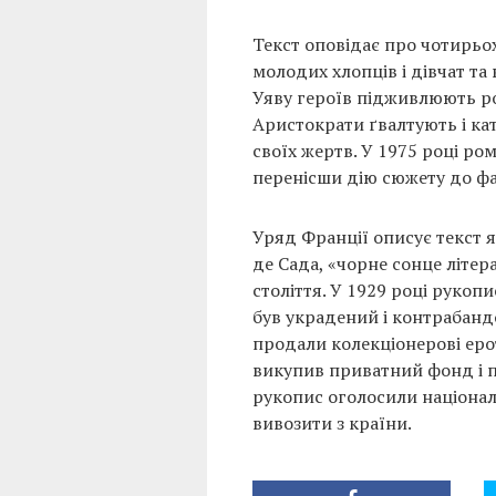
Текст оповідає про чотирьо
молодих хлопців і дівчат та
Уяву героїв підживлюють ро
Аристократи ґвалтують і ка
своїх жертв. У 1975 році ром
перенісши дію сюжету до фа
Уряд Франції описує текст 
де Сада, «чорне сонце літер
століття. У 1929 році руко
був украдений і контрабанд
продали колекціонерові ер
викупив приватний фонд і 
рукопис оголосили націона
вивозити з країни.