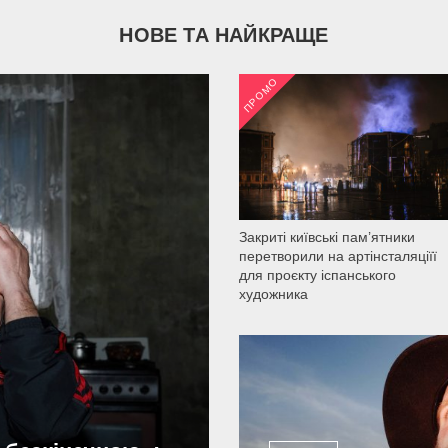
НОВЕ ТА НАЙКРАЩЕ
ПРОМО
2 035
Закриті київські пам’ятники
перетворили на артінсталяціїї
для проєкту іспанського
художника
2 200