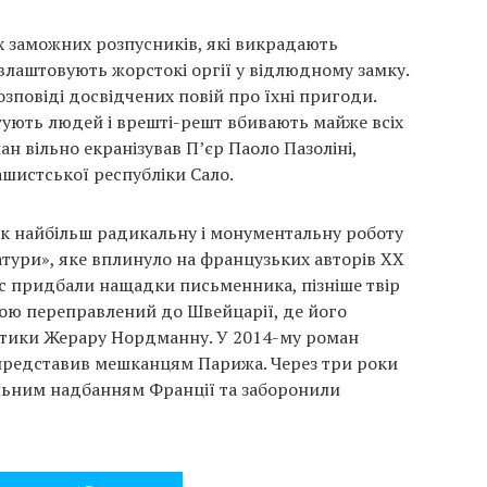
х заможних розпусників, які викрадають
 влаштовують жорстокі оргії у відлюдному замку.
зповіді досвідчених повій про їхні пригоди.
тують людей і врешті-решт вбивають майже всіх
ан вільно екранізував П’єр Паоло Пазоліні,
шистської республіки Сало.
як найбільш радикальну і монументальну роботу
атури», яке вплинуло на французьких авторів XX
пис придбали нащадки письменника, пізніше твір
ою переправлений ​​до Швейцарії, де його
отики Жерару Нордманну. У 2014-му роман
представив мешканцям Парижа. Через три роки
льним надбанням Франції та заборонили