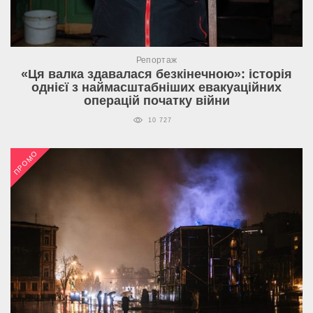
Репортаж
«Ця валка здавалася безкінечною»: історія
однієї з наймасштабніших евакуаційних
операцій початку війни
10 727
ПРОМО