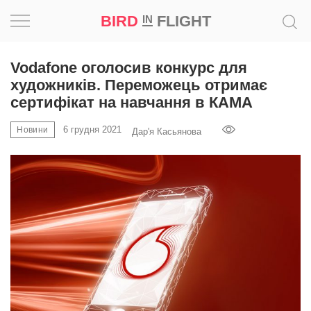
ПРОМО
BIRD
FLIGHT
IN
Натхнення
Vodafone оголосив конкурс для
художників. Переможець отримає
Фотопроєкт
сертифікат на навчання в КАМА
6 грудня 2021
Новини
Новини
Дар'я Касьянова
Світ
Архітектура
Професія
Bird
in
Flight