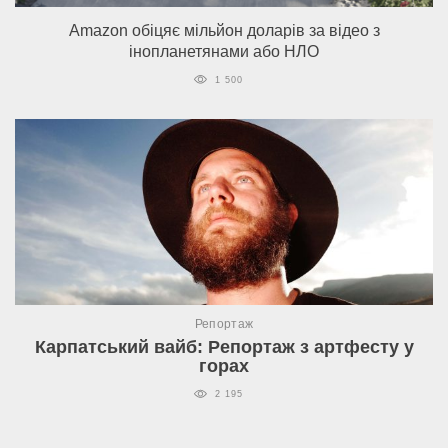
Amazon обіцяє мільйон доларів за відео з
інопланетянами або НЛО
1 500
Репортаж
Карпатський вайб: Репортаж з артфесту у
горах
2 195