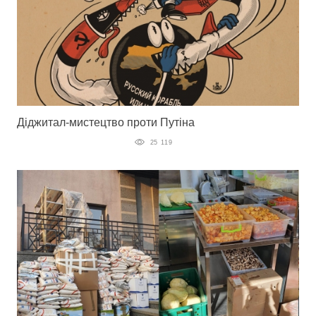
Діджитал-мистецтво проти Путіна
25 119