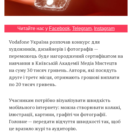
Prize
‘21
Читайте нас у
Facebook
,
Telegram
,
Instagram
Vodafone Україна розпочав конкурс для
художників, дизайнерів і фотографів —
RU
EN
переможець буде нагороджений сертифікатом на
навчання в Київській Академії Медіа Мистецтв
на суму 30 тисяч гривень. Автори, які посядуть
друге і третє місця, отримають грошові виплати
по 20 тисяч гривень.
Учасникам потрібно візуалізувати швидкість
мобільного інтернету: можна створювати колажі,
ілюстрації, картини, графіті чи фотографії.
Головне — передати відчуття швидкості так, щоб
це вразило журі та аудиторію.