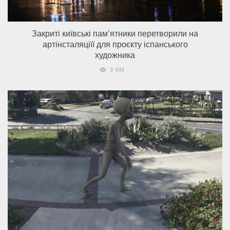
Закриті київські пам’ятники перетворили на
артінсталяціїї для проєкту іспанського
художника
2 032