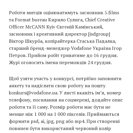
Роботи митців оцінюватимуть засновник 5.films
та Format bureau Кирило Сулига, Chief Creative
Officer McCANN Kyiv Євгеній Камінський,
засновник і креативний директор [isdgroup]
Віктор Шкурба, копірайтерка Стаська Падалка,
старший бренд-менеджер Vodafone Україна Ігор
Петров. Прийом робіт триватиме до 16 грудня.
Журі оголосить імена переможців 24 грудня.
Щоб узяти участь у конкурсі, потрібно заповнити
анкету та надіслати свою роботу на пошту
konkurs@vodafone.ua. У листі вкажіть ім’я, номер
телефону, посилання на соцмережі, додайте опис
роботи та її саму. Розмір роботи має бути не
менше ніж 1 000 на 1 000 пікселів. Приймаються
формати psd, ai, jpg, png або mp4. При створенні
повинен бути використаний червоний колір