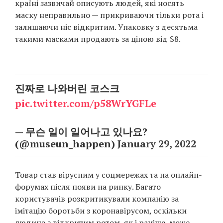
країні зазвичай описують людей, які носять
Prize
маску неправильно — прикриваючи тільки рота і
‘21
залишаючи ніс відкритим. Упаковку з десятьма
такими масками продають за ціною від $8.
진짜로 나와버린 코스크
RU
EN
pic.twitter.com/p58WrYGFLe
— 무슨 일이 일어나고 있나요?
(@museun_happen)
January 29, 2022
Товар став вірусним у соцмережах та на онлайн-
форумах після появи на ринку. Багато
користувачів розкритикували компанію за
імітацію боротьби з коронавірусом, оскільки
людина з відкритим ротом, як і раніше, може