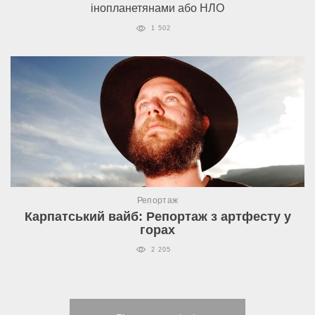
інопланетянами або НЛО
1 502
Репортаж
Карпатський вайб: Репортаж з артфесту у
горах
2 205