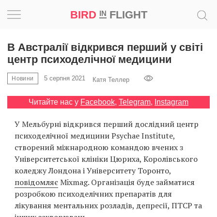
BIRD
FLIGHT
IN
Натхнення
В Австралії відкрився перший у світі
центр психоделічної медицини
Фотопроєкт
5 серпня 2021
Новини
Катя Теллер
Новини
Читайте нас у
Facebook
,
Telegram
,
Instagram
Світ
У Мельбурні відкрився перший дослідний центр
психоделічної медицини Psychae Institute,
Архітектура
створений міжнародною командою вчених з
Університетської клініки Цюриха, Королівського
Професія
коледжу Лондона і Університету Торонто,
повідомляє
Mixmag. Організація буде займатися
Bird
розробкою психоделічних препаратів для
in
лікування ментальних розладів, депресії, ПТСР та
Flight