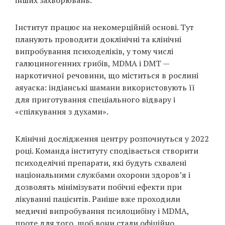
інших захворювань.
Prize
‘21
Інститут працює на некомерційній основі. Тут
планують проводити доклінічні та клінічні
випробування психоделіків, у тому числі
галюциногенних грибів, MDMA і DMT —
наркотичної речовини, що міститься в рослині
аяуаска: індіанські шамани використовують її
RU
EN
для приготування спеціального відвару і
«спілкування з духами».
Клінічні дослідження центру розпочнуться у 2022
році. Команда інституту сподівається створити
психоделічні препарати, які будуть схвалені
національними службами охорони здоров’я і
дозволять мінімізувати побічні ефекти при
лікуванні пацієнтів. Раніше вже проходили
медичні випробування псилоцибіну і MDMA,
проте для того, щоб вони стали офіційно