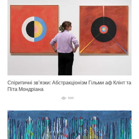
Спіритичні зв’язки: Абстракціонізм Гільми аф Клінт та
Піта Мондріана
640