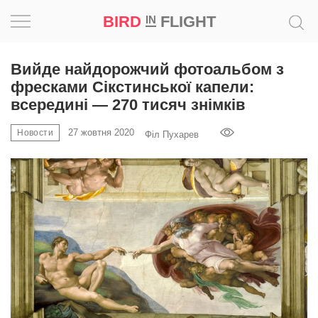
BIRD
FLIGHT
IN
Натхнення
Вийде найдорожчий фотоальбом з
фресками Сікстинської капели:
Фотопроєкт
всередині — 270 тисяч знімків
27 жовтня 2020
Новини
Новости
Філ Пухарев
Світ
Архітектура
Професія
Bird
in
Flight