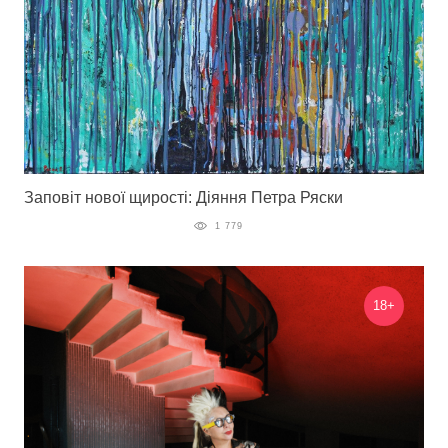
Заповіт нової щирості: Діяння Петра Ряски
1 779
18+