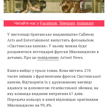
Prize
‘21
Читайте нас у
Facebook
,
Telegram
,
Instagram
У листопаді британське видавництво Callaway
Arts and Entertainment випустить фотоальбом
RU
EN
«Сікстинська капела». У ньому можна буде
роздивитися легендарні фрески Мікеланджело в
деталях. Про це
повідомляє
Artnet News.
Книга вийде у трьох томах. Вона містить 270
тисяч знімків з фрагментами фресок Сікстинської
капели. Відтворити їх у друкованому вигляді
вдалося за допомогою гігапіксельної зйомки, на
яку команда видання витратила 67 днів.
Передача кольору в книзі відповідає оригіналам
Мікеланджело на 99,4%.