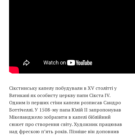
Сікстинську капелу побудували в XV столітті у
Ватикані як особисту церкву папи Сікста IV.
Одним із перших стіни капели розписав Сандро
Боттічеллі. У 1508-му папа Юлій II запропонував
Мікеланджело зобразити в капелі біблійний
сюжет про створення світу. Художник працював
над фрескою п’ять років. Пізніше він доповнив