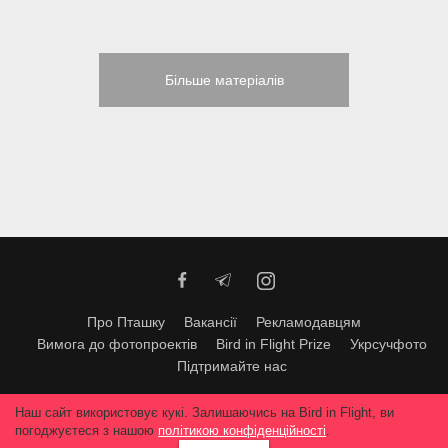
Більше матеріалів
Про Пташку
Вакансії
Рекламодавцям
Вимога до фотопроектів
Bird in Flight Prize
Укрсучфото
Підтримайте нас
Будь-яке використання матеріалів допускається тільки за згодою
Наш сайт використовує кукі. Залишаючись на Bird in Flight, ви
редакції
© 2026, Bird In Flight.
погоджуєтеся з нашою
політикою конфіденційності
.
Всі права захищені