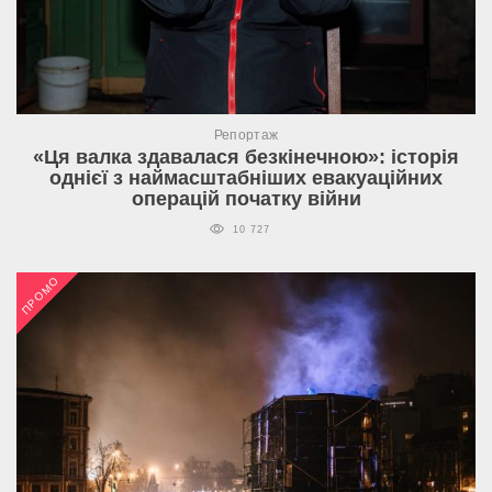
Репортаж
«Ця валка здавалася безкінечною»: історія
однієї з наймасштабніших евакуаційних
операцій початку війни
10 727
ПРОМО