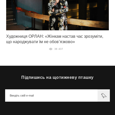
Художниця ОРЛАН: «Жінкам настав час зрозуміти,
що народжувати їм не обов’язково»
36 437
Підпишись на щотижневу пташку