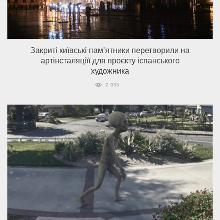
Закриті київські пам’ятники перетворили на
артінсталяціїї для проєкту іспанського
художника
2 035