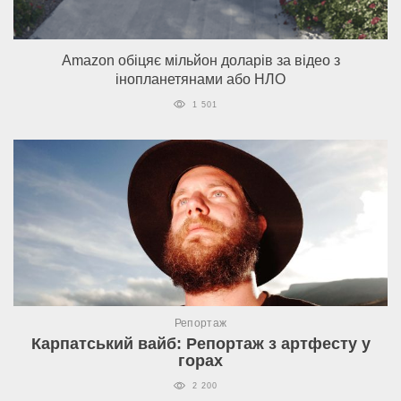
Amazon обіцяє мільйон доларів за відео з
інопланетянами або НЛО
1 501
Репортаж
Карпатський вайб: Репортаж з артфесту у
горах
2 200