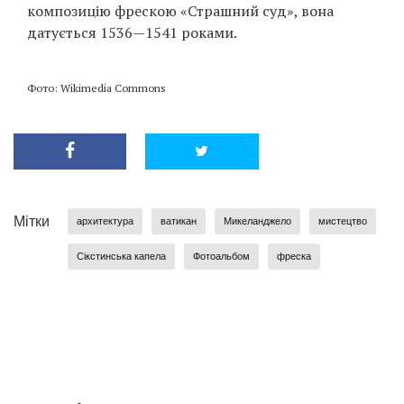
композицію фрескою «Страшний суд», вона
датується 1536—1541 роками.
Фото: Wikimedia Commons
Мітки
архитектура
ватикан
Микеланджело
мистецтво
Сікстинська капела
Фотоальбом
фреска