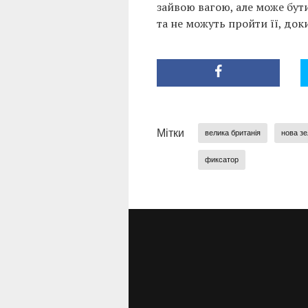
зайвою вагою, але може бут
та не можуть пройти її, док
Мітки
велика британія
нова зе
фиксатор