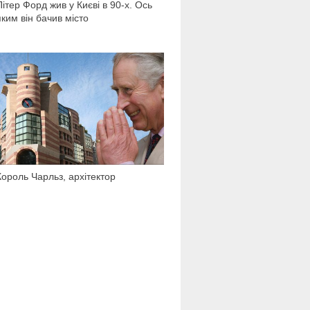
Пітер Форд жив у Києві в 90-х. Ось
яким він бачив місто
1 058
Король Чарльз, архітектор