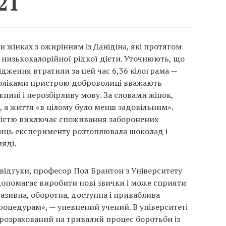
21
 жінках з ожирінням із Данідіна, які протягом
низькокалорійної рідкої дієти. Уточнюють, що
дження втратили за цей час 6,36 кілограма —
доліками пристрою доброволиці вважають
нині і нерозбірливу мову. За словами жінок,
 а життя «в цілому було менш задовільним».
ністю виключає споживання заборонених
сниць експерименту розтоплювала шоколад і
яді.
відгуки, професор Пол Брантон з Університету
допомагає виробити нові звички і може сприяти
вазивна, оборотна, доступна і приваблива
роцедурам», — упевнений учений. В університеті
 розрахований на тривалий процес боротьби із