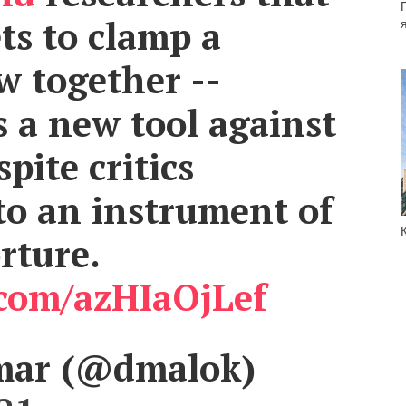
ts to clamp a
aw together --
as a new tool against
pite critics
 to an instrument of
rture.
.com/azHIaOjLef
mar (@dmalok)