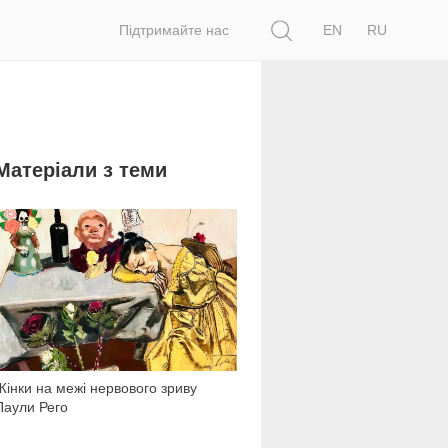
Пошук
Підтримайте нас
EN
RU
Матеріали з теми
1 801
Жінки на межі нервового зриву
Паули Рего