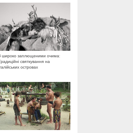
1 427
З широко заплющеними очима:
Традиційні святкування на
італійських островах
9 678