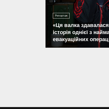
Репортаж
«Ця валка здавалася
історія однієї з най
евакуаційних операц