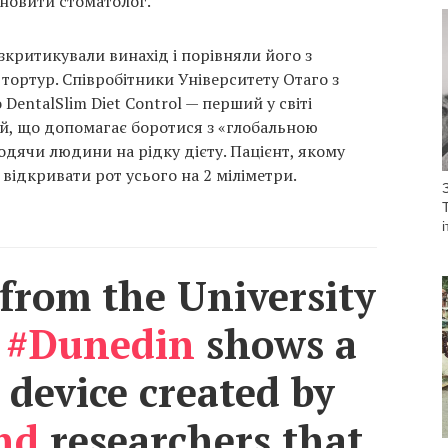
ановити стоматолог.
зкритикували винахід і порівняли його з
ортур. Співробітники Університету Отаго з
DentalSlim Diet Control — перший у світі
й, що допомагає боротися з «глобальною
одячи людини на рідку дієту. Пацієнт, якому
відкривати рот усього на 2 міліметри.
from the University
n
#Dunedin
shows a
 device created by
nd
researchers that