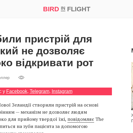
BIRD
FLIGHT
IN
а
Професія
Bird in Flight Prize ‘21
били пристрій для
який не дозволяє
о відкривати рот
еллер
с у
Facebook
,
Telegram
,
Instagram
 Нової Зеландії створили пристрій на основі
рінням — механізм не дозволяє людям
ко для прийому твердої їжі,
повідомляє
The
іпиться на зуби пацієнта за допомогою