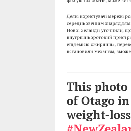
фіксуючих болтів, може вст
Деякі користувачі мережі ро
середньовічним знаряддям т
Нової Зеландії уточнили, що 
внутрішньоротовий пристрі
епідемією ожиріння», перев
встановили механізм, зможе 
This photo 
of Otago i
weight-loss
#NewZeala