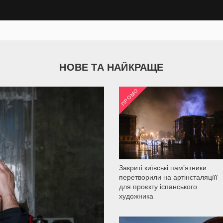
НОВЕ ТА НАЙКРАЩЕ
ПРОМО
2 035
Закриті київські пам’ятники
перетворили на артінсталяціїї
для проєкту іспанського
художника