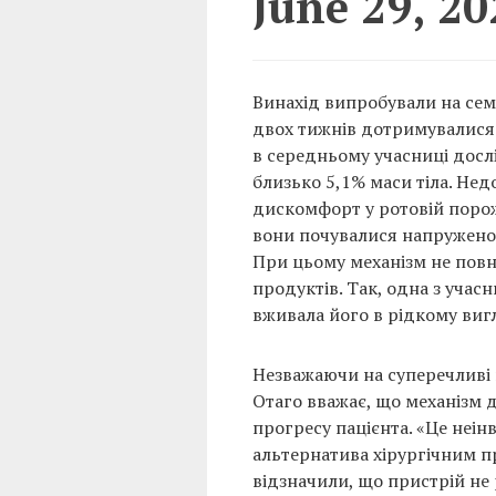
June 29, 20
Винахід випробували на семи
двох тижнів дотримувалися 
в середньому учасниці дослі
близько 5,1% маси тіла. Не
дискомфорт у ротовій порож
вони почувалися напружено,
При цьому механізм не пов
продуктів. Так, одна з уча
вживала його в рідкому вигл
Незважаючи на суперечливі 
Отаго вважає, що механізм 
прогресу пацієнта. «Це неін
альтернатива хірургічним п
відзначили, що пристрій не