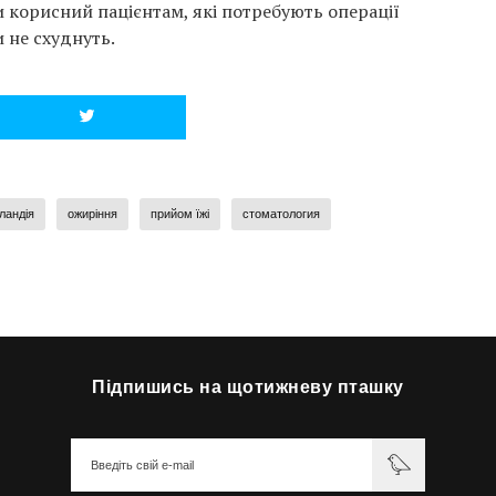
и корисний пацієнтам, які потребують операції
и не схуднуть.
ландія
ожиріння
прийом їжі
стоматология
Підпишись на щотижневу пташку