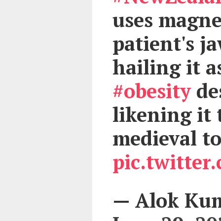
uses magne
patient's j
hailing it 
#obesity
des
likening it
medieval to
pic.twitter
— Alok Ku