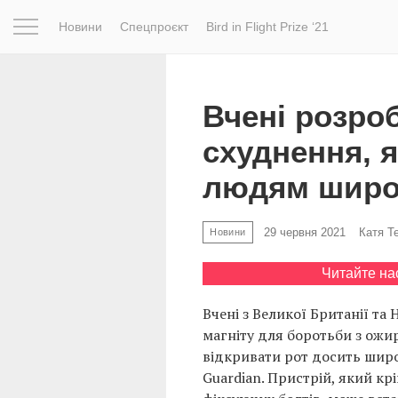
Новини
Спецпроєкт
Bird in Flight Prize ‘21
Натхнення
Фотопроєкт
Новини
Світ
Архітектур
Вчені розро
схуднення, 
людям широк
29 червня 2021
Катя Т
Новини
Читайте на
Вчені з Великої Британії та
магніту для боротьби з ожи
відкривати рот досить широ
Guardian. Пристрій, який кр