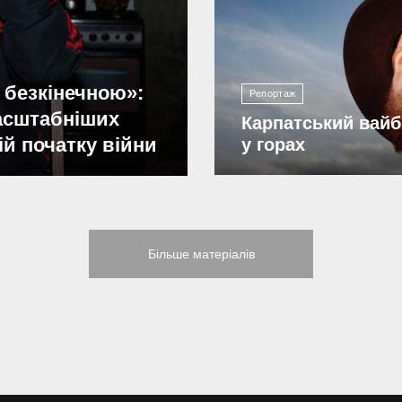
2 200
 безкінечною»:
Репортаж
масштабніших
Карпатський вайб
ій початку війни
у горах
Більше матеріалів