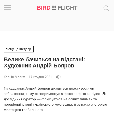
BIRD
FLIGHT
IN
Натхнення
Фотопроєкт
Новини
Чому це шедевр
Велике бачиться на відстані:
Світ
Художник Андрій Бояров
Архітектура
Ксенія Малих
17 грудня 2021
Професія
Як художник Андрій Бояров цікавиться властивостями
зображення, тому експериментує з фотографією та відео. Як
дослідник і куратор — фокусується на сліпих плямах та
Bird
периферії історії українського мистецтва, її зв’язках з історією
in
мистецтва глобального.
Flight