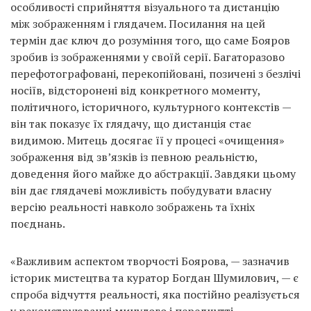
особливості сприйняття візуального та дистанцію
між зображенням і глядачем. Посилання на цей
термін дає ключ до розуміння того, що саме Бояров
зробив із зображеннями у своїй серії. Багаторазово
перефотографовані, перекопійовані, позичені з безлічі
носіїв, відсторонені від конкретного моменту,
політичного, історичного, культурного контекстів —
він так показує їх глядачу, що дистанція стає
видимою. Митець досягає її у процесі «очищення»
зображення від зв’язків із певною реальністю,
доведення його майже до абстракції. Завдяки цьому
він дає глядачеві можливість побудувати власну
версію реальності навколо зображень та їхніх
поєднань.
«Важливим аспектом творчості Боярова, — зазначив
історик мистецтва та куратор Богдан Шумилович, — є
спроба відчуття реальності, яка постійно реалізується
у реконструюванні минулого і передчутті