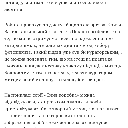
індивідуальні задатки й унікальні особливості
людини.
Робота провокує до дискусій щодо авторства. Критик
Василь Лозинський зазначає: «Певною особливістю є
те, що ми не отримуємо якесь повідомлення про
автора знімків, деталі знахідки та метод вибору
фотознімків. Такий підхід уже був би кураторським, і
це можна пояснити тим, що мистецька практика
сьогодні відчуває нестачу у такому підході, а митець
Бояров тематизує цю нестачу, стаючи куратором-
митцем, який експонує тотальну інсталяцію».
На прикладі серії «Синя коробка» можна
відслідкувати, як протягом двадцяти років
кристалізувався його творчий метод, в основі якого
— присвоєння та повторне використання
зображення, а об’єктом частіше за все виступає