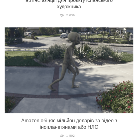
артінсталяціїї для проєкту іспанського
художника
2 036
Amazon обіцяє мільйон доларів за відео з
інопланетянами або НЛО
1 502