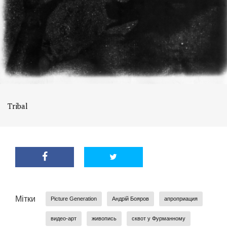
Tribal
Мітки
Picture Generation
Андрій Бояров
апроприация
видео-арт
живопись
сквот у Фурманному