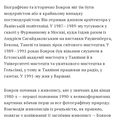
Prize
Біографічно та історично Бояров міг би бути
‘21
модерністом або в крайньому випадку
постмодерністом. Він отримав диплом архітектора у
Львівській політехніці. У 1987—1989-му тусувався у
сквоті у Фурманному в Москві, куди їздив разом із
Андрієм Сагайдаковським на виставки Раушенберга,
Бекона, Танглі та інших зірок світового мистецтва. У
RU
EN
1989—1991 роках Бояров був вільним слухачем в
Естонській академії мистецтв у Таллінні й в
Університеті мистецтв та ужиткового мистецтва в
Гельсінкі, у тому ж Таллінні працював на радіо, у
газетах. У 1991-му жив у Варшаві.
Бояров починав з живопису, але у звичних для кінця
1980-х — першої половини 1990-х великоформатних
картинах вбачав перш за все фотографічну природу.
Взаємодія живописців із реальністю, як правило,
полягає у копіюванні її засобами живопису — Бояров