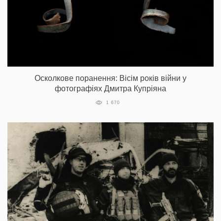
Осколкове поранення: Вісім років війни у
фотографіях Дмитра Купріяна
1 670