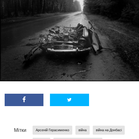
Мітки
Арсеній Герасименко
війна
війна на Донбасі