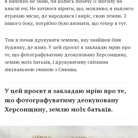
я напевно не знаю, чи колись побачу її могилу на
власні очі. Не хотілося вірити, що, можливо, я надовго
втрачаю місце, де народився і виріс, свою землю. З
іншого боку, потрібно було визнати, що тепер я тут.
Тож я почав друкувати землею, яку знайшов біля
будинку, де живу. У цей проєкт я закладаю мрію про
те, що фотографуватиму деокуповану Херсонщину,
землю моїх батьків, і друкуватиму світлини
лікувальною глиною з Сиваша.
У цей проєкт я закладаю мрію про те,
що фотографуватиму деокуповану
Херсонщину, землю моїх батьків.