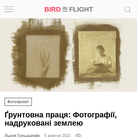
BIRD
FLIGHT
IN
Натхнення
Фотопроєкт
Новини
Світ
Архітектура
Фотопроєкт
Професія
Ґрунтовна праця: Фотографії,
Bird
надруковані землею
in
Flight
Льоля Гольдштейн
5 жовтня 2022