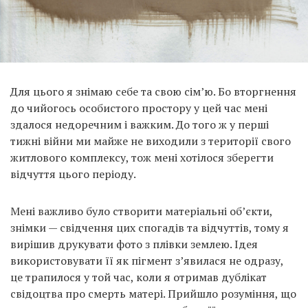
Для цього я знімаю себе та свою сім’ю. Бо вторгнення
до чийогось особистого простору у цей час мені
здалося недоречним і важким. До того ж у перші
тижні війни ми майже не виходили з території свого
житлового комплексу, тож мені хотілося зберегти
відчуття цього періоду.
Мені важливо було створити матеріальні об’єкти,
знімки — свідчення цих спогадів та відчуттів, тому я
вирішив друкувати фото з плівки землею. Ідея
використовувати її як пігмент з’явилася не одразу,
це трапилося у той час, коли я отримав дублікат
свідоцтва про смерть матері. Прийшло розуміння, що