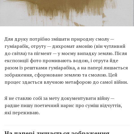
Для друку потрібно змішати природну смолу —
гуміарабік, отруту — дихромат амонію (він чутливий
до світла) та пігмент — у моєму випадку землю. Після
експозиції фото промивають водою, і отрута йде
разом із рештками гуміарабіка, а на папері лишається
зображення, сформоване землею та смолою. Цей
процес здається влучною метафорою до самої війни.
Я не ставлю собі за мету документувати війну —
радше пишу поетичний нарис про суміш відчуттів,
які переживаю.
На папері лишається зображення,