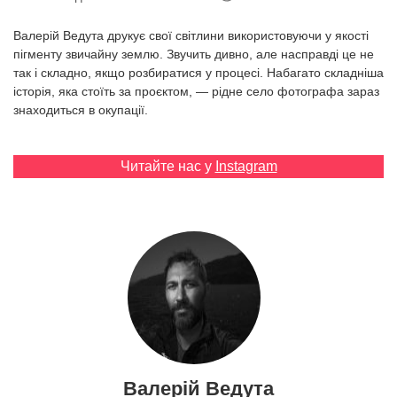
Prize
‘21
Валерій Ведута друкує свої світлини використовуючи у якості
пігменту звичайну землю. Звучить дивно, але насправді це не
так і складно, якщо розбиратися у процесі. Набагато складніша
історія, яка стоїть за проєктом, — рідне село фотографа зараз
знаходиться в окупації.
RU
EN
Читайте нас у
Instagram
Валерій Ведута