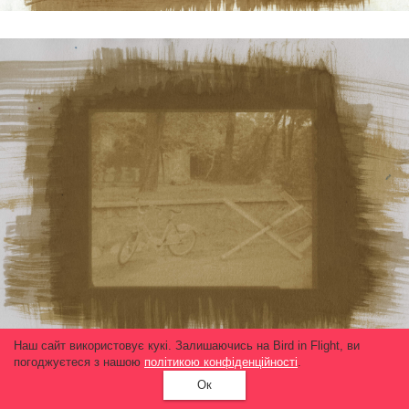
Наш сайт використовує кукі. Залишаючись на Bird in Flight, ви
погоджуєтеся з нашою
політикою конфіденційності
.
Ок