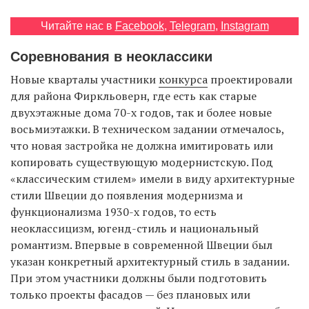
Читайте нас в
Facebook
,
Telegram
,
Instagram
EN
UA
Соревнования в неоклассики
Новые кварталы участники
конкурса
проектировали
для района Фиркльоверн, где есть как старые
двухэтажные дома 70-х годов, так и более новые
восьмиэтажки. В техническом задании отмечалось,
что новая застройка не должна имитировать или
копировать существующую модернистскую. Под
«классическим стилем» имели в виду архитектурные
стили Швеции до появления модернизма и
функционализма 1930-х годов, то есть
неоклассицизм, югенд-стиль и национальный
романтизм. Впервые в современной Швеции был
указан конкретный архитектурный стиль в задании.
При этом участники должны были подготовить
только проекты фасадов — без плановых или