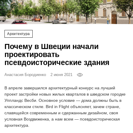
‘21
Фотопроект
Архитектура
Репортаж
Почему в Швеции начали
Партнерский
проектировать
материал
псевдоисторические здания
О
Анастасия Бородиенко
2 июня 2021
птичке
В апреле завершился архитектурный конкурс на лучший
Рекламодателям
проект застройки новых жилых кварталов в шведском городке
Уппландс Весби. Основное условие — дома должны быть в
классическом стиле. Bird in Flight объясняет, зачем стране,
славящейся современным и сдержанным дизайном, своя
условная Воздвиженка, а нам всем — псевдоисторическая
архитектура.