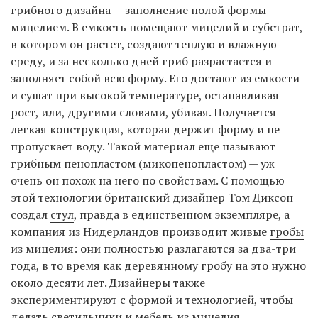
грибного дизайна — заполнение полой формы
мицелием. В емкость помещают мицелий и субстрат,
в котором он растет, создают теплую и влажную
среду, и за несколько дней гриб разрастается и
заполняет собой всю форму. Его достают из емкости
и сушат при высокой температуре, останавливая
рост, или, другими словами, убивая. Получается
легкая конструкция, которая держит форму и не
пропускает воду. Такой материал еще называют
грибным пенопластом (микопенопластом) — уж
очень он похож на него по свойствам. С помощью
этой технологии британский дизайнер Том Диксон
создал
стул
, правда в единственном экземпляре, а
компания из Нидерландов производит живые
гробы
из мицелия: они полностью разлагаются за два-три
года, в то время как деревянному гробу на это нужно
около десяти лет. Дизайнеры также
экспериментируют с формой и технологией, чтобы
делать
светильники
и
мебель
из мицелия.