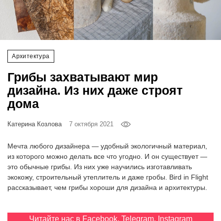
‘21
Фотопроект
Архитектура
Репортаж
Грибы захватывают мир
Партнерский
дизайна. Из них даже строят
материал
дома
О
Катерина Козлова
7 октября 2021
птичке
Мечта любого дизайнера — удобный экологичный материал,
Рекламодателям
из которого можно делать все что угодно. И он существует —
это обычные грибы. Из них уже научились изготавливать
экокожу, строительный утеплитель и даже гробы. Bird in Flight
рассказывает, чем грибы хороши для дизайна и архитектуры.
Читайте нас в
Facebook
,
Telegram
,
Instagram