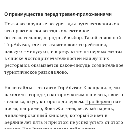
О преимуществе перед тревел-приложениями
Почти все крупные ресурсы для путешественников —
это практически всегда коллективное
бессознательное, народный выбор. Такой сплошной
TripAdvisor, где все ставят какие-то рейтинги,
плюсуют-минусуют, и в результате на первых местах
в списке достопримечательностей или лучших
ресторанов оказывается какое-нибудь сомнительное
туристическое разводилово.
Наши гайды — это антиTripAdvisor. Как правило, мы
находим в городе, о котором хотим написать, своего
человека, вкусу которого доверяем.
Про Берлин
нам
писал, например, Вова Жигачёв, весёлый парень,
дипломированный киновед, который живёт в
Берлине лет пять и при этом не успел устать от этого
города.
Про Вильнюс
делала гайд Алина