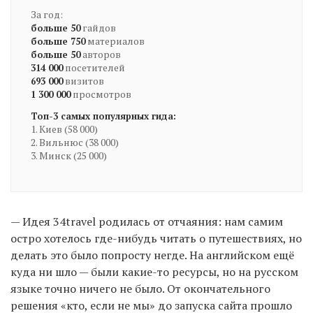
За год:
гайдов
больше 50
материалов
больше 750
авторов
больше 50
посетителей
314 000
визитов
693 000
просмотров
1 300 000
Топ-3 самых популярных гида:
1. Киев (58 000)
2. Вильнюс (38 000)
3. Минск (25 000)
— Идея 34travel родилась от отчаяния: нам самим
остро хотелось где-нибудь читать о путешествиях, но
делать это было попросту негде. На английском ещё
куда ни шло — были какие-то ресурсы, но на русском
языке точно ничего не было. От окончательного
решения «кто, если не мы» до запуска сайта прошло