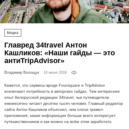
‘21
Фотопроект
Медиа
Репортаж
Главред 34travel Антон
Партнерский
Кашликов: «Наши гайды — это
материал
антиTripAdvisor»
О
Владимир Волощук
14 июня 2016
птичке
Кажется, что сервисы вроде Foursquare и TripAdvisor
Рекламодателям
исключают потребность в авторских гайдах. Тем интереснее
опыт белорусской редакции 34travel, чьи путеводители
ежемесячно читают десятки тысяч человек. Главный редактор
сайта Антон Кашликов объяснил, чем плохи тревел-
приложения, какая информация больше всего интересует
путешественников и как можно на всём этом заработать.