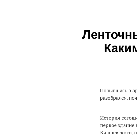
Ленточны
Каким
Порывшись в ар
разобрался, поч
История сегодн
первое здание 
Вишневского, п