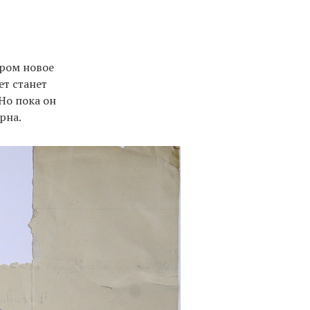
ором новое
ет станет
Но пока он
рна.