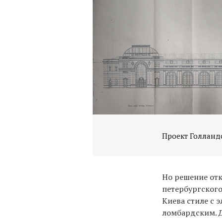
Проект Голландс
Но решение отк
петербургского
Киева стиле с 
ломбардским. 