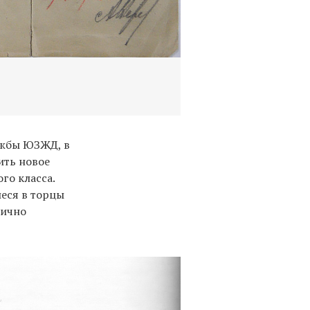
ужбы ЮЗЖД, в
ить новое
го класса.
еся в торцы
тично