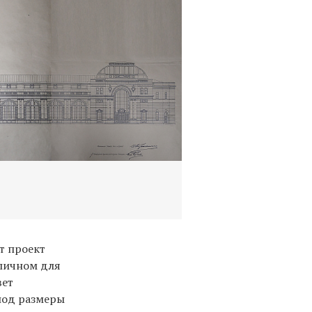
т проект
ипичном для
вет
под размеры