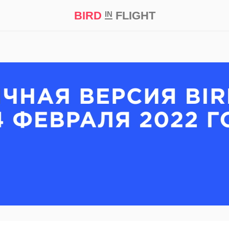
BIRD
FLIGHT
IN
кт
Репортаж