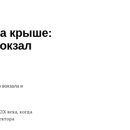
на крыше:
вокзал
 вокзала и
IX века, когда
ектора