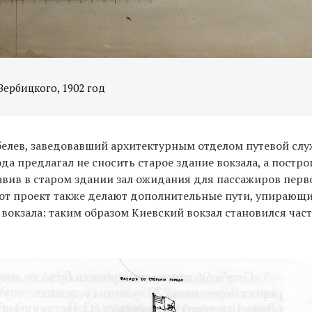
Вербицкого, 1902 год
белев, заведовавший архитектурным отделом путевой сл
ода предлагал не сносить старое здание вокзала, а постро
авив в старом здании зал ожидания для пассажиров перво
от проект также делают дополнительные пути, упирающи
 вокзала: таким образом Киевский вокзал становился час