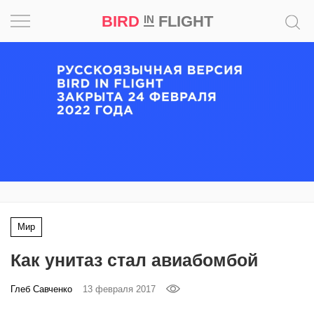
BIRD
FLIGHT
IN
Вдохновение
Почему
это
шедевр
Мир
Игра
Мир
Новости
Как унитаз стал авиабомбой
Bird
in
Глеб Савченко
13 февраля 2017
Flight
Prize