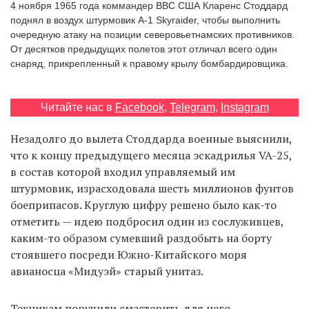
4 ноября 1965 года коммандер ВВС США Кларенс Стоддард
‘21
поднял в воздух штурмовик А-1 Skyraider, чтобы выполнить
очередную атаку на позиции северовьетнамских противников.
Фотопроект
От десятков предыдущих полетов этот отличал всего один
снаряд, прикрепленный к правому крылу бомбардировщика.
Репортаж
Читайте нас в
Facebook
,
Telegram
,
Instagram
Партнерский
материал
Незадолго до вылета Стоддарда военные выяснили,
что к концу предыдущего месяца эскадрилья VA-25,
О
в состав которой входил управляемый им
птичке
штурмовик, израсходовала шесть миллионов фунтов
боеприпасов. Круглую цифру решено было как-то
Рекламодателям
отметить — идею подбросил один из сослуживцев,
каким-то образом сумевший раздобыть на борту
стоявшего посреди Южно-Китайского моря
авианосца «Мидуэй» старый унитаз.
Техникам поручили смастерить для него