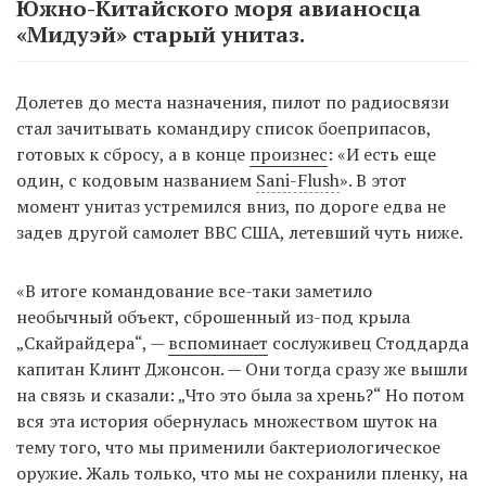
Южно-Китайского моря авианосца
«Мидуэй» старый унитаз.
Долетев до места назначения, пилот по радиосвязи
стал зачитывать командиру список боеприпасов,
готовых к сбросу, а в конце
произнес
: «И есть еще
один, с кодовым названием
Sani-Flush
». В этот
момент унитаз устремился вниз, по дороге едва не
задев другой самолет ВВС США, летевший чуть ниже.
«В итоге командование все-таки заметило
необычный объект, сброшенный из-под крыла
„Скайрайдера“, —
вспоминает
сослуживец Стоддарда
капитан Клинт Джонсон. — Они тогда сразу же вышли
на связь и сказали: „Что это была за хрень?“ Но потом
вся эта история обернулась множеством шуток на
тему того, что мы применили бактериологическое
оружие. Жаль только, что мы не сохранили пленку, на