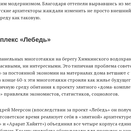
ским модернизмом. Благодаря оттепели вырвавшись из 
тские архитекторы жаждали изменить не просто внешний
реду как таковую.
плекс «Лебедь»
 панельных многоэтажки на берегу Химкинского водохра
асивыми, ни интересными. Это типичная проблема совет
з-за постоянной экономии на материалах дома ветшают 
в конце 60-х эти многоэтажки строили как жилье будущег
ичную среду обитания к проекту элитного «дома-компле
 привлекли экономистов, статистиков, социологов.
рей Меерсон (впоследствии за проект «Лебедь» он получ
стсоветское время реализует себя в «элитной» архитектур
 и «Арарат Хайятт») объединил все четыре корпуса ед
батом. Крышу стилобата оборудовали для прогулок и зан