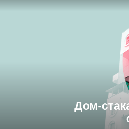
Дом-стак