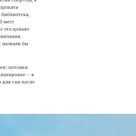
проката
 библиотека,
0 мест
е это делало
анизации
с назвали бы
ен: потолки
планировке — в
 для сна после