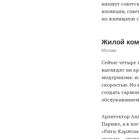
назовут совет
изоляции, сове
но жилищную с
Жилой ком
Москва
Сейчас четыре
выглядят ни кр
модернизма: и
скоростью. Но 
создать гармон
обслуживанием»
Архитектор Анд
Париже, а в по
«Ритц-Карлтон»
этажом — стило