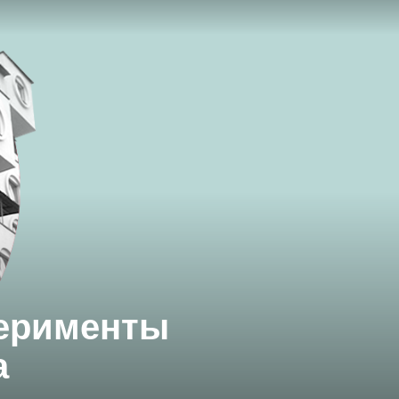
перименты
а