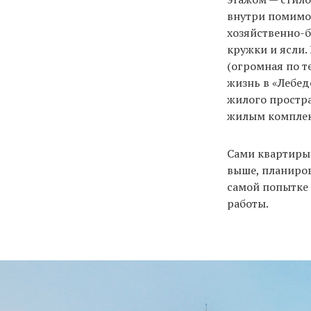
внутри помимо 
хозяйственно-б
кружки и ясли.
(огромная по т
жизнь в «Лебе
жилого простра
жилым комплек
Сами квартиры 
выше, планиров
самой попытке 
работы.