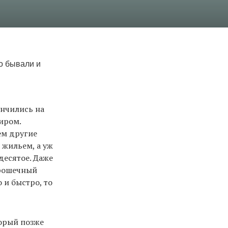
о бывали и
ончились на
иром.
ем другие
 жильем, а уж
десятое. Даже
крошечный
 и быстро, то
торый позже