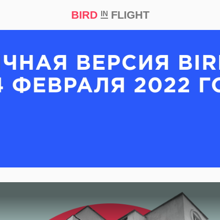
BIRD
FLIGHT
IN
кт
Репортаж