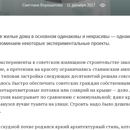
Светлана Ворошилова
11 декабря 2017
е жилые дома в основном одинаковы и некрасивы — однак
поминаем некоторые экспериментальные проекты.
 эксперименты в советском жилищном строительстве зак
е, а претензии на красоту ограничились сталинским амп
 типовая застройка следующих десятилетий решала совс
алось быстро обеспечить советских граждан собственным
 четырехметровые потолки или солярий на крыше — дело 
кухня выигрывает по сравнению с коммунальной; даже 
нузел лучше туалета на улице. Строить надо было дешево
.
 скудной почве родился яркий архитектурный стиль, ко