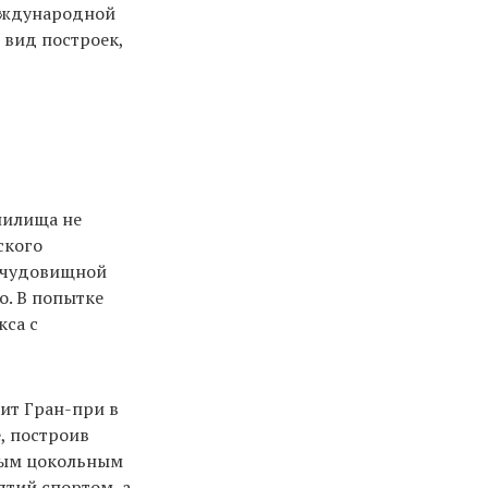
международной
 вид построек,
нилища не
ского
с чудовищной
о. В попытке
кса с
ит Гран-при в
е, построив
иным цокольным
ятий спортом, а