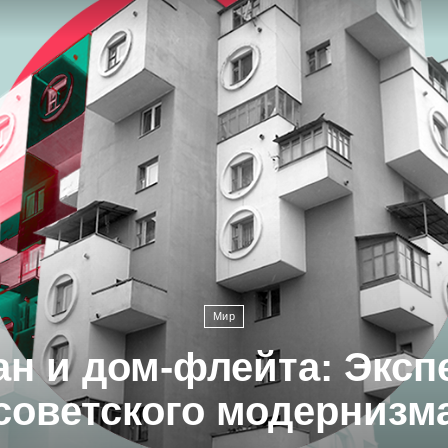
Мир
ан и дом-флейта: Экс
советского модернизм