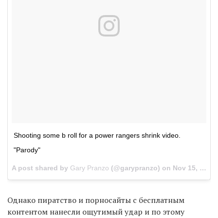
Shooting some b roll for a power rangers shrink video.
"Parody"
A post shared by
Gary Pranzo
(@garypranzo) on
Nov 15, 2017 at 8:03am PST
Однако пиратство и порносайты с бесплатным
контентом нанесли ощутимый удар и по этому