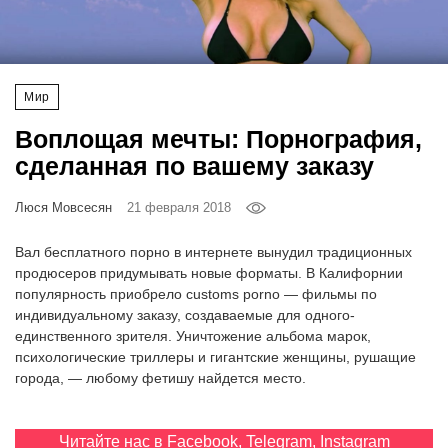
‘21
Фотопроект
Мир
Репортаж
Воплощая мечты: Порнография,
сделанная по вашему заказу
Партнерский
материал
Люся Мовсесян
21 февраля 2018
О
Вал бесплатного порно в интернете вынудил традиционных
птичке
продюсеров придумывать новые форматы. В Калифорнии
популярность приобрело customs porno — фильмы по
индивидуальному заказу, создаваемые для одного-
Рекламодателям
единственного зрителя. Уничтожение альбома марок,
психологические триллеры и гигантские женщины, рушащие
города, — любому фетишу найдется место.
Читайте нас в
Facebook
,
Telegram
,
Instagram