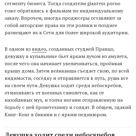
сегменту бизнеса. Тогда создатели giantess porno
тоже обратились к фильмам по индивидуальному
заказу. Впрочем, иногда продюсеры оставляют за
собой авторские права на эти ролики и позднее
размещают их в Сети для более широкой аудитории.
В одном из
видео
, созданных студией Пранцо,
девушку в купальнике бьет ярким лучом из амулета,
после чего она начинает увеличиваться, пробивая
крышу дома. Затем великанша съедает свою, по всей
видимости, соседку и отправляется в путь, руша все
на своем пути. Девушка ходит среди небоскребов,
отмахиваясь от военных самолетов, как от
назойливых мух, и топча ногами отправленную на
борьбу с ней бронетехнику и солдат. В общем, эдакий
Кинг-Конг в бикини и с ярким педикюром.
Девушка ходит среди небоскребов,