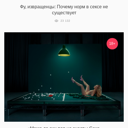
Фу, извращенцы: Почему норм в сексе не
существует
23 132
18+