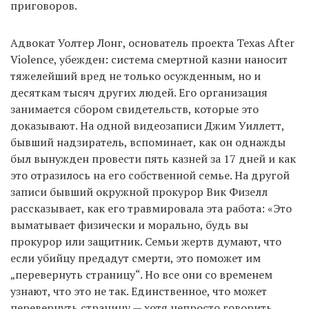
приговоров.
Адвокат Уолтер Лонг, основатель проекта Texas After
Violence, убежден: система смертной казни наносит
тяжелейший вред не только осужденным, но и
десяткам тысяч других людей. Его организация
занимается сбором свидетельств, которые это
доказывают. На одной видеозаписи Джим Уиллетт,
бывший надзиратель, вспоминает, как он однажды
был вынужден провести пять казней за 17 дней и как
это отразилось на его собственной семье. На другой
записи бывший окружной прокурор Вик Физелл
рассказывает, как его травмировала эта работа: «Это
выматывает физически и морально, будь вы
прокурор или защитник. Семьи жертв думают, что
если убийцу предадут смерти, это поможет им
„перевернуть страницу“. Но все они со временем
узнают, что это не так. Единственное, что может
перевернуть страницу — хотя непросто говорить