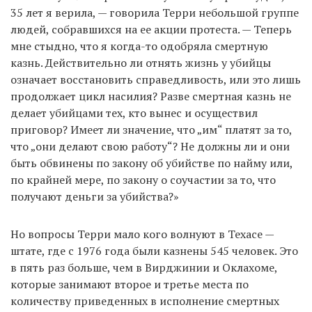
35 лет я верила, — говорила Терри небольшой группе
людей, собравшихся на ее акции протеста. — Теперь
мне стыдно, что я когда-то одобряла смертную
казнь. Действительно ли отнять жизнь у убийцы
означает восстановить справедливость, или это лишь
продолжает цикл насилия? Разве смертная казнь не
делает убийцами тех, кто вынес и осуществил
приговор? Имеет ли значение, что „им“ платят за то,
что „они делают свою работу“? Не должны ли и они
быть обвинены по закону об убийстве по найму или,
по крайней мере, по закону о соучастии за то, что
получают деньги за убийства?»
Но вопросы Терри мало кого волнуют в Техасе —
штате, где с 1976 года были казнены 545 человек. Это
в пять раз больше, чем в Вирджинии и Оклахоме,
которые занимают второе и третье места по
количеству приведенных в исполнение смертных