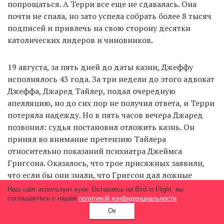
попрощаться. А Терри все еще не сдавалась. Она
почти не спала, но зато успела собрать более 8 тысяч
подписей и привлечь на свою сторону десятки
католических лидеров и чиновников.
19 августа, за пять дней до даты казни, Джеффу
исполнялось 43 года. За три недели до этого адвокат
Джеффа, Джаред Тайлер, подал очередную
апелляцию, но до сих пор не получил ответа, и Терри
потеряла надежду. Но в пять часов вечера Джаред
позвонил: судья постановил отложить казнь. Он
принял во внимание претензию Тайлера
относительно показаний психиатра Джеймса
Григсона. Оказалось, что трое присяжных заявили,
что если бы они знали, что Григсон дал ложные
показания и что он был исключен из всех
Наш сайт использует куки. Оставаясь на Bird in Flight, вы
профессиональных организаций, это наверняка
соглашаетесь с нашей
политикой конфиденциальности
.
повлияло бы на их решение. Один из присяжных
Ок
выразил возмущение действиями обвинителей. «Они