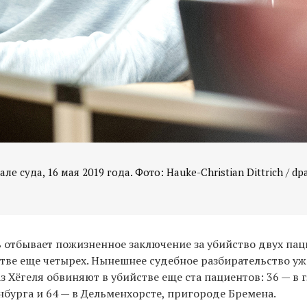
ле суда, 16 мая 2019 года. Фото: Hauke-Christian Dittrich / dpa
 отбывает пожизненное заключение за убийство двух пац
стве еще четырех. Нынешнее судебное разбирательство уже
аз Хёгеля обвиняют в убийстве еще ста пациентов: 36 — в 
бурга и 64 — в Дельменхорсте, пригороде Бремена.