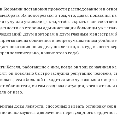
ян Бюрманн постановил провести расследование и в отн
медбрата. Их подозревают в том, что, давая показания на
али суду или утаивали факты, чтобы скрыть свои собстве
алатности со стороны администрации больницы уже стал
следований. Двум докторам и двум главным медсестрам 
 предъявлены обвинения в непредумышленном убийстве.
даст показания по их делу после того, как суд вынесет ве
предположительно, в июне этого года).
и Хёгеля, работавшие с ним, когда он только начинал к
рят: он довольно быстро заслужил репутацию человека, 
вовать, если больной находится между жизнью и смерть
ют обвинители, он сам создавал ситуации, когда жизнь и
ли от него.
ентам дозы лекарств, способных вызвать остановку серд
но используются для лечения нерегулярного сердечного