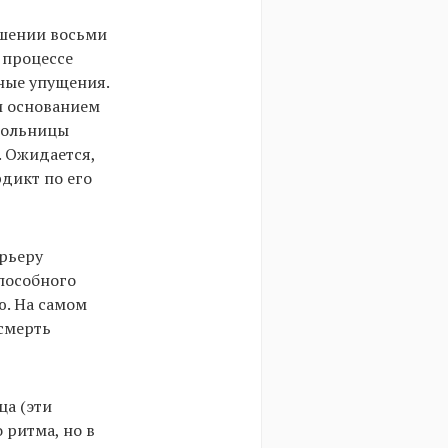
ошении восьми
 процессе
нные упущения.
и основанием
больницы
 Ожидается,
рдикт по его
арьеру
способного
ю. На самом
 смерть
ца (эти
 ритма, но в