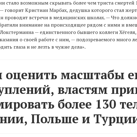
ии стало возможным скрывать более чем триста смертей 1
— говорит Кристиан Марбах, дедушка которого стал жерт
н проводит встречи в медицинских школах. — Что должно
братили внимание на происходящее рядом с ними и вме
Локстерманна — единственного бывшего коллеги Хёгеля
казания о своей работе с ним, — подозреваемого много л
ить глаза и не лезть в чужие дела».
 оценить масштабы е
уплений, властям пр
мировать более 130 те
нии, Польше и Турци