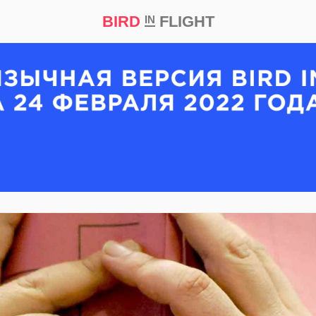
BIRD
FLIGHT
IN
кт
Репортаж