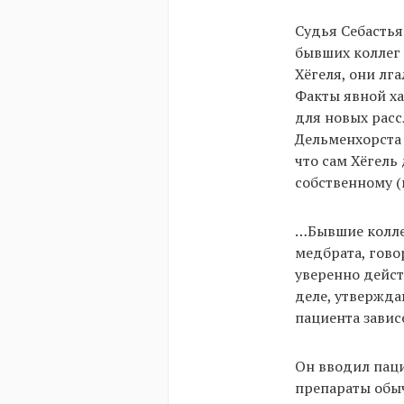
Судья Себасть
бывших коллег 
Хёгеля, они лг
Факты явной х
для новых рас
Дельменхорста
что сам Хёгель 
собственному (
…Бывшие коллег
медбрата, гово
уверенно дейст
деле, утвержда
пациента зависе
Он вводил паци
препараты обыч