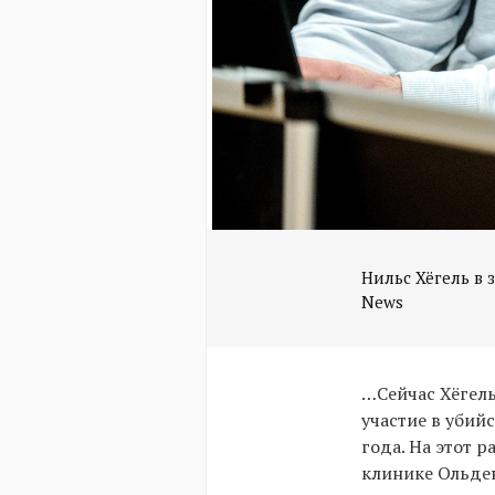
Нильс Хёгель в за
…Сейчас Хёгель
участие в убий
года. На этот р
клинике Ольден