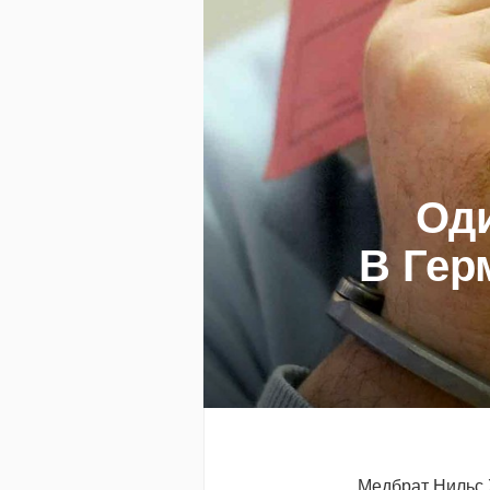
Оди
В Гер
Медбрат Нильс Х