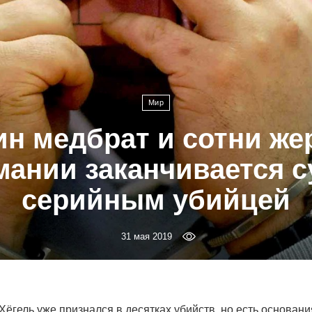
Мир
н медбрат и сотни же
мании заканчивается с
серийным убийцей
31 мая 2019
ёгель уже признался в десятках убийств, но есть основани