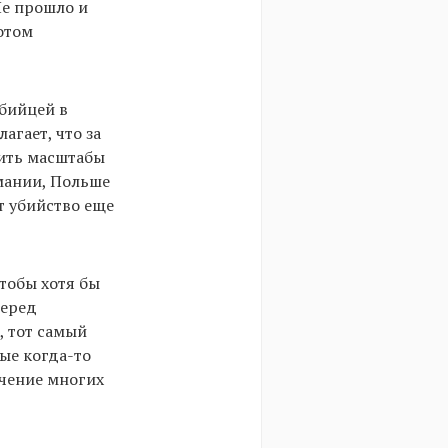
Не прошло и
отом
бийцей в
агает, что за
нить масштабы
рмании, Польше
т убийство еще
чтобы хотя бы
перед
, тот самый
ые когда-то
ечение многих