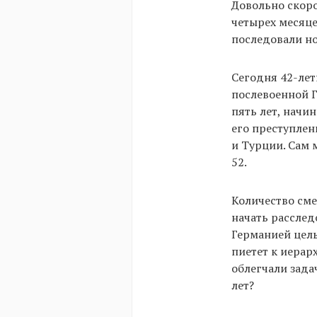
Довольно скоро
четырех месяце
последовали но
Сегодня 42-ле
послевоенной Г
пять лет, начи
его преступлен
и Турции. Сам 
52.
Количество сме
начать расслед
Германией целы
пиетет к иерар
облегчали зада
лет?