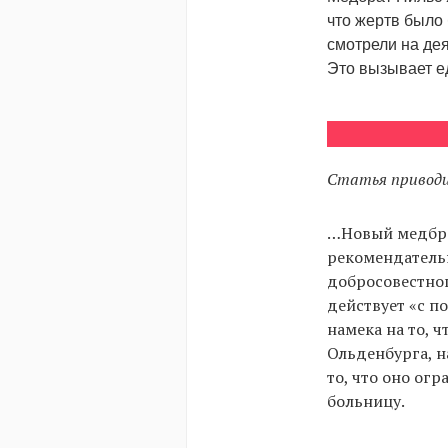
что жертв было 
смотрели на де
Это вызывает е
Статья приводи
…Новый медбра
рекомендательн
добросовестног
действует «с п
намека на то, 
Ольденбурга, н
то, что оно ог
больницу.