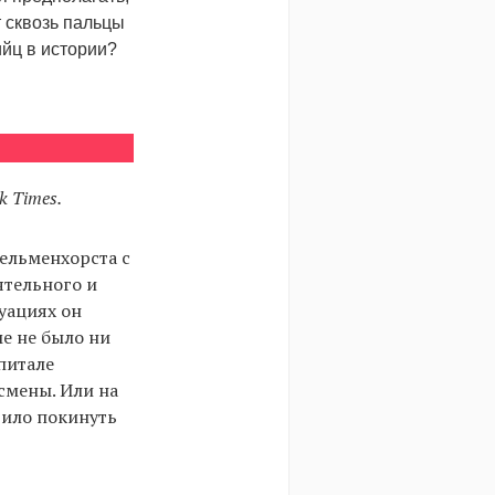
т сквозь пальцы
ийц в истории?
k Times.
ельменхорста с
ятельного и
уациях он
е не было ни
питале
смены. Или на
дило покинуть