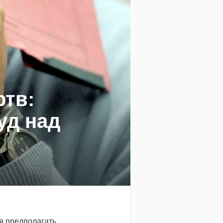
ртв:
уд над
я предполагать,