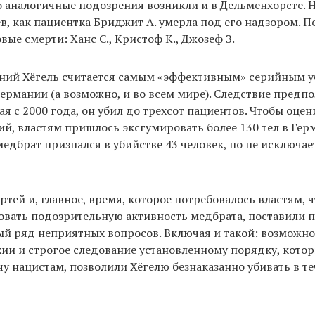
 аналогичные подозрения возникли и в Дельменхорсте. 
в, как пациентка Бриджит А. умерла под его надзором. П
вые смерти: Ханс С., Кристоф К., Джозеф З.
тний Хёгель считается самым «эффективным» серийным у
ермании (а возможно, и во всем мире). Следствие предпол
ная с 2000 года, он убил до трехсот пациентов. Чтобы оце
ий, властям пришлось эксгумировать более 130 тел в Ге
медбрат признался в убийстве 43 человек, но не исключае
ртей и, главное, время, которое потребовалось властям, 
овать подозрительную активность медбрата, поставили 
й ряд неприятных вопросов. Включая и такой: возможно
хии и строгое следование установленному порядку, котор
чу нацистам, позволили Хёгелю безнаказанно убивать в т