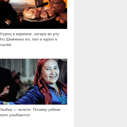
Огурец в кармане, сигара во рту:
Что Шевченко ел, пил и курил в
ссылке
4 853
Улыбка — золото: Почему узбеки
мало улыбаются