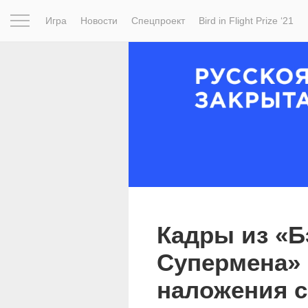
Игра
Новости
Спецпроект
Bird in Flight Prize ‘21
Вдохновение
Почему это шедевр
Мир
Фотопрое
Кадры из «Б
Супермена» 
наложения 