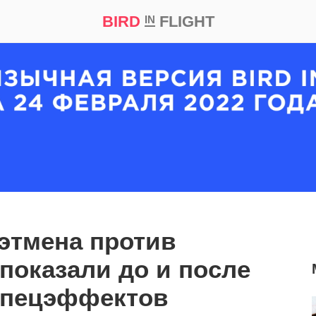
BIRD
FLIGHT
IN
кт
Репортаж
этмена против
показали до и после
спецэффектов