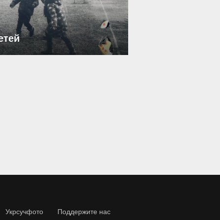
етей
Укрсучфото
Поддержите нас