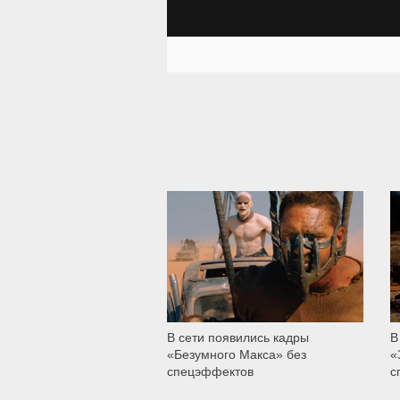
6 372
В сети появились кадры
В
«Безумного Макса» без
«
спецэффектов
с