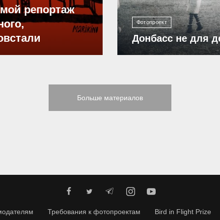
ямой репортаж
ного,
Фотопроект
овстали
Донбасс не для д
Больше материалов
модателям
Требования к фотопроектам
Bird in Flight Prize