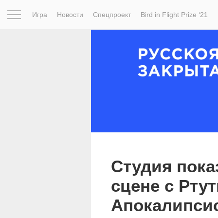
Игра
Новости
Спецпроект
Bird in Flight Prize ‘21
Вдохновение
Почему это шедевр
Мир
Фотопрое
Студия пока
сцене с Рту
Апокалипси