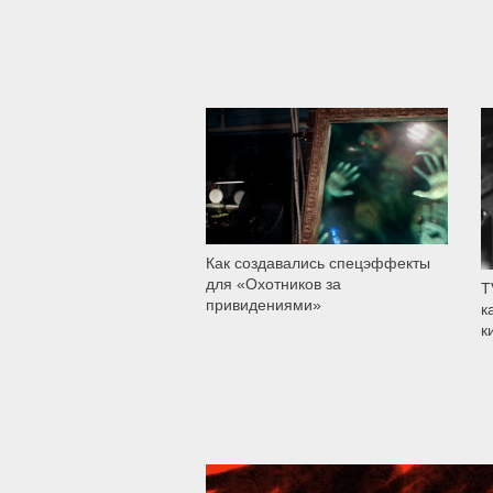
566
Как создавались спецэффекты
для «Охотников за
T
привидениями»
к
к