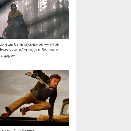
Хочешь быть мужчиной — умри:
Чему учит «Легенда о Зеленом
рыцаре»
6 897