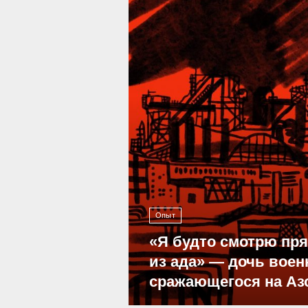
39 293
Опыт
«Я будто смотрю пр
из ада» — дочь воен
сражающегося на Аз