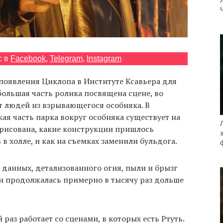
с в
Facebook
,
Telegram
,
Instagram
появления Циклопа в Институте Ксавьера для
ольшая часть ролика посвящена сцене, во
т людей из взрывающегося особняка. В
кая часть парка вокруг особняка существует на
орисована, какие конструкции пришлось
 в холле, и как на съемках заменили бульдога.
 данных, детализованного огня, пыли и брызг
ен продолжалась примерно в тысячу раз дольше
й раз работает со сценами, в которых есть Ртуть.