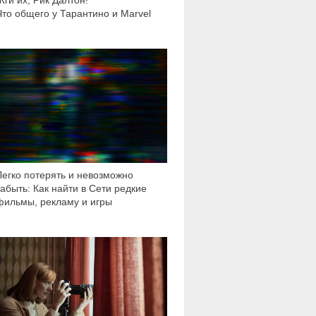
Жги их, Рик Далтон!
Что общего у Тарантино и Marvel
7 072
Легко потерять и невозможно
забыть: Как найти в Сети редкие
фильмы, рекламу и игры
3 743