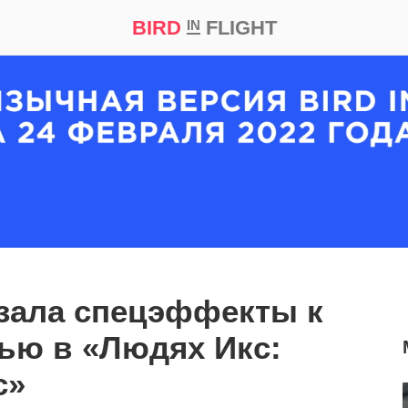
BIRD
FLIGHT
IN
кт
Репортаж
зала спецэффекты к
тью в «Людях Икс:
с»