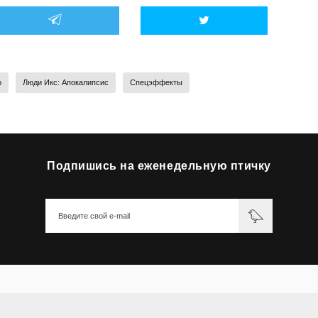
о
Люди Икс: Апокалипсис
Спецэффекты
Подпишись на еженедельную птичку