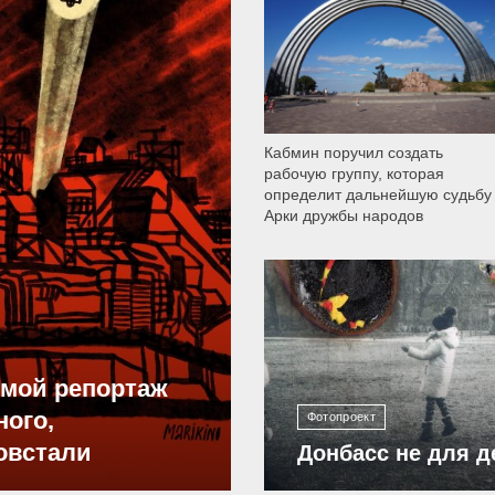
9 789
Кабмин поручил создать
рабочую группу, которая
определит дальнейшую судьбу
Арки дружбы народов
12 303
ямой репортаж
ного,
Фотопроект
овстали
Донбасс не для д