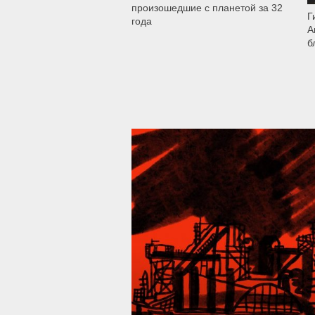
произошедшие с планетой за 32
Г
года
А
б
39 287