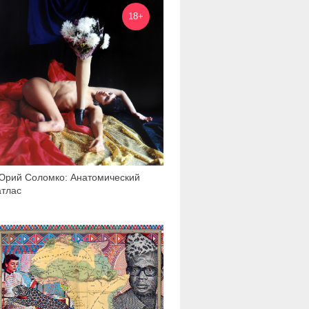
8 598
18+
Юрий Соломко: Анатомический
атлас
1 076