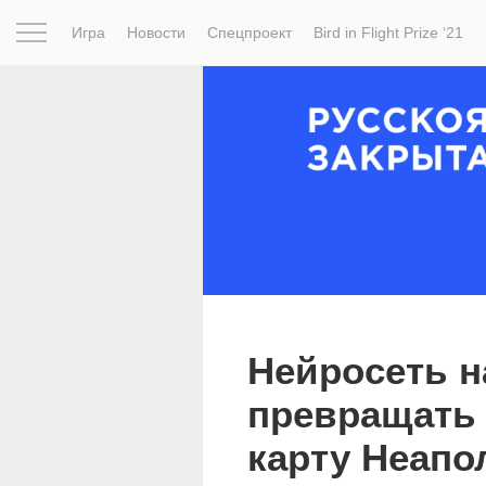
Игра
Новости
Спецпроект
Bird in Flight Prize ‘21
Вдохновение
Почему это шедевр
Мир
Фотопрое
Нейросеть н
превращать 
карту Неапо