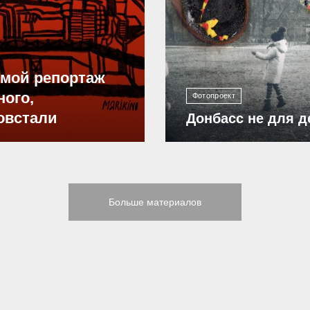
12 300
ямой репортаж
ного,
Фотопроект
овстали
Донбасс не для д
Больше материалов