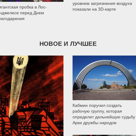
уровнем загрязнения воздуха
игантская пробка в Лос-
показали на 3D-карте
нджелесе перед Днем
лагодарения
НОВОЕ И ЛУЧШЕЕ
9 787
Кабмин поручил создать
рабочую группу, которая
определит дальнейшую судьбу
Арки дружбы народов