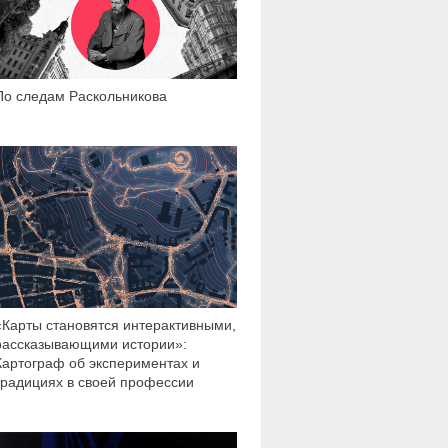
По следам Раскольникова
11 552
«Карты становятся интерактивными,
рассказывающими истории»:
Картограф об экспериментах и
традициях в своей профессии