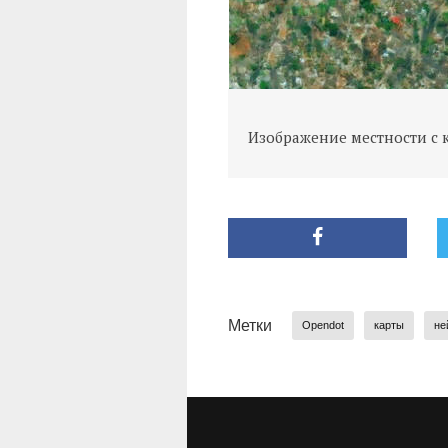
Изображение местности с 
Метки
Opendot
карты
не