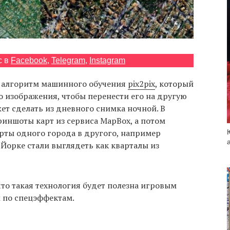
с в
Facebook
,
Telegram
,
Instagram
и алгоритм машинного обучения
pix2pix
, который
 изображения, чтобы перенести его на другую
ет сделать из дневного снимка ночной. В
иншоты карт из сервиса MapBox, а потом
рты одного города в другого, например
Йорке стали выглядеть как кварталы из
 что такая технология будет полезна игровым
 по спецэффектам.