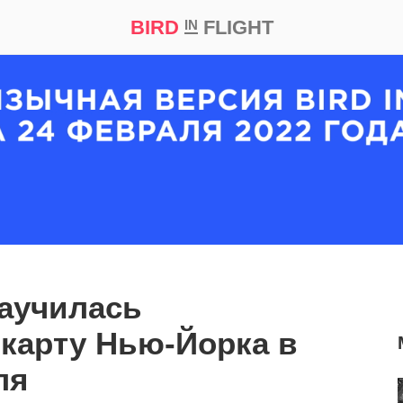
BIRD
FLIGHT
IN
кт
Репортаж
аучилась
карту Нью-Йорка в
ля