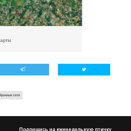
карты
Изобра
йронные сети
Подпишись на еженедельную птичку