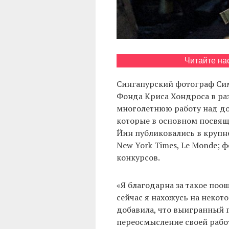
Читайте на
Сингапурский фотограф Си
Фонда Криса Хондроса в ра
многолетнюю работу над д
которые в основном посвяще
Йин публиковались в крупн
New York Times, Le Monde;
конкурсов.
«Я благодарна за такое поо
сейчас я нахожусь на некот
добавила, что выигранный 
переосмысление своей рабо