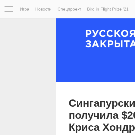
Игра
Новости
Спецпроект
Bird in Flight Prize ‘21
Вдохновение
Почему это шедевр
Мир
Фотопрое
Сингапурск
получила $2
Криса Хондр