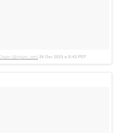
hiyin (@chiyin_sim)
26 Окт 2015 в 8:43 PDT