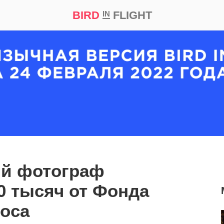
BIRD
FLIGHT
IN
кт
Репортаж
ий фотограф
0 тысяч от Фонда
оса