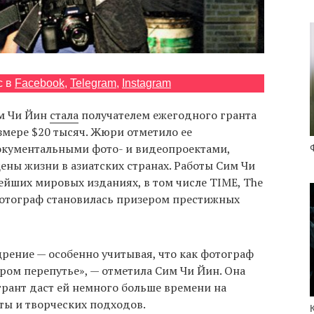
с в
Facebook
,
Telegram
,
Instagram
м Чи Йин
стала
получателем ежегодного гранта
змере $20 тысяч. Жюри отметило ее
окументальными фото- и видеопроектами,
ны жизни в азиатских странах. Работы Сим Чи
ейших мировых изданиях, в том числе TIME, The
 фотограф становилась призером престижных
щрение — особенно учитывая, что как фотограф
ором перепутье», — отметила Сим Чи Йин. Она
грант даст ей немного больше времени на
ты и творческих подходов.