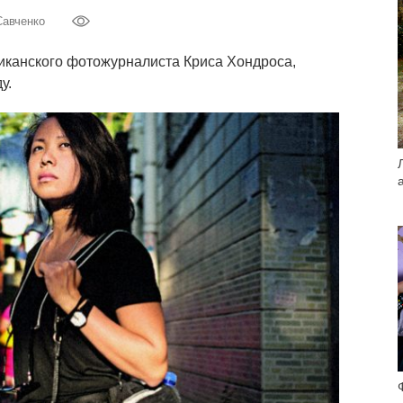
Савченко
риканского фотожурналиста Криса Хондроса,
у.